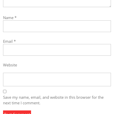
Name
*
Email
*
Website
Save my name, email, and website in this browser for the
next time I comment.