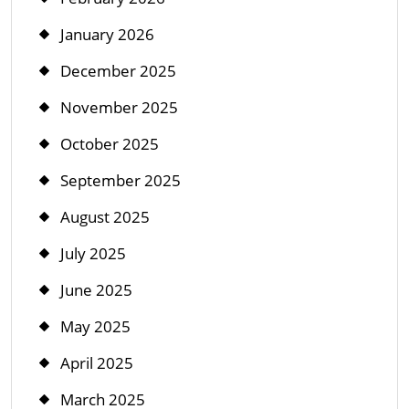
January 2026
December 2025
November 2025
October 2025
September 2025
August 2025
July 2025
June 2025
May 2025
April 2025
March 2025