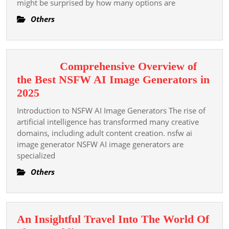
might be surprised by how many options are
Best
Portab
Others
Mobili
Scoote
for
Comprehensive Overview of
Travel
the Best NSFW AI Image Generators in
2025
Introduction to NSFW AI Image Generators The rise of
Comprehensive
artificial intelligence has transformed many creative
Overview
domains, including adult content creation. nsfw ai
image generator NSFW AI image generators are
of
specialized
the
Best
Others
NSFW
AI
Image
An Insightful Travel Into The World Of
Generators