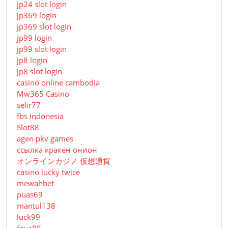
jp24 slot login
jp369 login
jp369 slot login
jp99 login
jp99 slot login
jp8 login
jp8 slot login
casino online cambodia
Mw365 Casino
selir77
fbs indonesia
Slot88
agen pkv games
ссылка кракен онион
オンラインカジノ 仮想通貨
casino lucky twice
mewahbet
puas69
mantul138
luck99
foya88