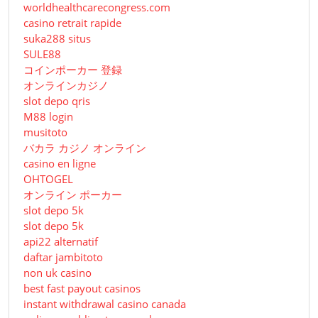
worldhealthcarecongress.com
casino retrait rapide
suka288 situs
SULE88
コインポーカー 登録
オンラインカジノ
slot depo qris
M88 login
musitoto
バカラ カジノ オンライン
casino en ligne
OHTOGEL
オンライン ポーカー
slot depo 5k
slot depo 5k
api22 alternatif
daftar jambitoto
non uk casino
best fast payout casinos
instant withdrawal casino canada