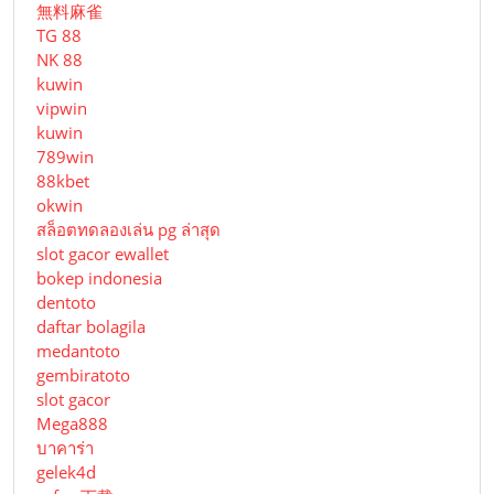
無料麻雀
TG 88
NK 88
kuwin
vipwin
kuwin
789win
88kbet
okwin
สล็อตทดลองเล่น pg ล่าสุด
slot gacor ewallet
bokep indonesia
dentoto
daftar bolagila
medantoto
gembiratoto
slot gacor
Mega888
บาคาร่า
gelek4d