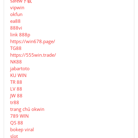
safew下载
vipwin
okfun
ea88
888vi
link 888p
https://win678.page/
TG88
https://555win.trade/
NK88
jabartoto
KU WIN
TR 88
LV 88
JW 88
tr88
trang chủ okwin
789 WIN
QS 88
bokep viral
slot