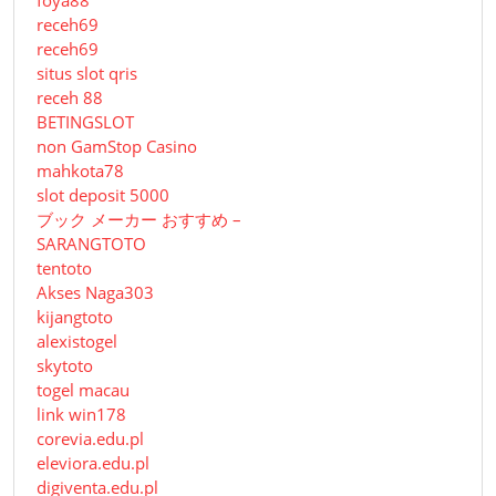
receh69
receh69
situs slot qris
receh 88
BETINGSLOT
non GamStop Casino
mahkota78
slot deposit 5000
ブック メーカー おすすめ –
SARANGTOTO
tentoto
Akses Naga303
kijangtoto
alexistogel
skytoto
togel macau
link win178
corevia.edu.pl
eleviora.edu.pl
digiventa.edu.pl