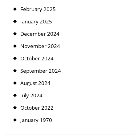
February 2025
January 2025
December 2024
November 2024
October 2024
September 2024
August 2024
July 2024
October 2022
January 1970