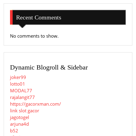
Recent Comments
No comments to show.
Dynamic Blogroll & Sidebar
joker99
lotto01
MODAL77
rajalangit77
https://gacorxman.com/
link slot gacor
jagotogel
arjuna4d
b52