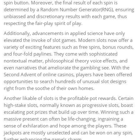
spin button. Moreover, the final result of each spin is
determined by a Random Number Generator(RNG), ensuring
unbiassed and discretionary results with each game, thus
respecting the fair-play spirit of play.
Additionally, advancements in applied science have only
elevated the invoke of slot games. Modern slots now offer a
variety of exciting features such as free spins, bonus rounds,
and four-fold paylines. They come with sophisticated
nontextual matter, philosophical theory voice effects, and
even narratives that ameliorate the gambling see. With the
Second Advent of online casinos, players have been offered
opportunities to search hundreds of unusual slot designs
right from the soothe of their own homes.
Another likable of slots is the profitable pot rewards. Certain
high-stake slots, normally known as progressive slots, boast
escalating pot prizes that build up over time. Winning such a
massive present can often be life-changing, ingraining a
sense of exhilaration and hope among the players. These
jackpots are mostly unselected and can be won on any spin,
further enhancing the game’s charm.