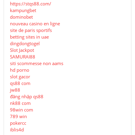
https://stqs88.com/
kampungbet
dominobet
nouveau casino en ligne
site de paris sportifs
betting sites in uae
dingdongtogel
Slot Jackpot
SAMURAI88
siti scommesse non aams
hd porno
slot gacor
qs88 com
jw88
đăng nhập qs88
nk88 com
98win com
789 win
pokercc
iblis4d