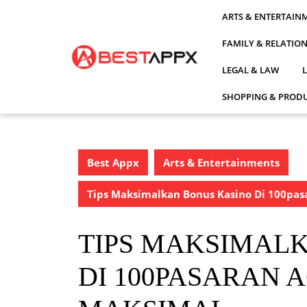
Skip
ARTS & ENTERTAIN
to
content
FAMILY & RELATIO
LEGAL & LAW
SHOPPING & PRODU
Best Appx
Arts & Entertainments
Tips Maksimalkan Bonus Kasino Di 100pasa
TIPS MAKSIMAL
DI 100PASARAN 