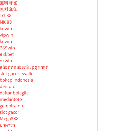
無料麻雀
無料麻雀
TG 88
NK 88
kuwin
vipwin
kuwin
789win
88kbet
okwin
สล็อตทดลองเล่น pg ล่าสุด
slot gacor ewallet
bokep indonesia
dentoto
daftar bolagila
medantoto
gembiratoto
slot gacor
Mega888
บาคาร่า