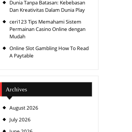
Dunia Tanpa Batasan: Kebebasan
Dan Kreativitas Dalam Dunia Play
ceri123 Tips Memahami Sistem
Permainan Casino Online dengan
Mudah
Online Slot Gambling How To Read
A Paytable
Archives
August 2026
July 2026
June 2026