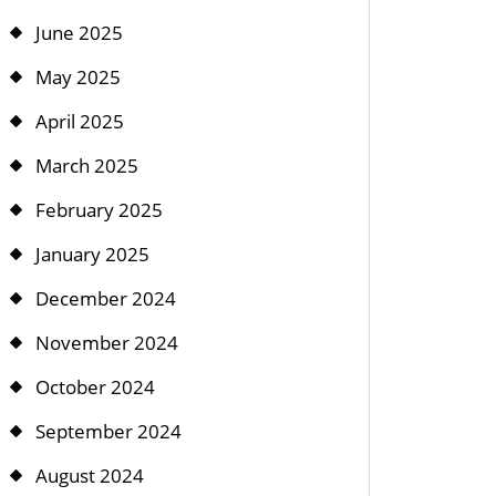
June 2025
May 2025
April 2025
March 2025
February 2025
January 2025
December 2024
November 2024
October 2024
September 2024
August 2024