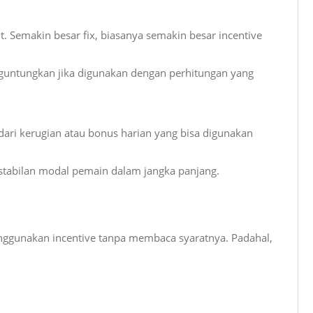
. Semakin besar fix, biasanya semakin besar incentive
menguntungkan jika digunakan dengan perhitungan yang
ari kerugian atau bonus harian yang bisa digunakan
estabilan modal pemain dalam jangka panjang.
nggunakan incentive tanpa membaca syaratnya. Padahal,