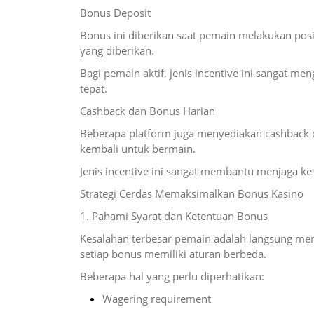
Bonus Deposit
Bonus ini diberikan saat pemain melakukan posit
yang diberikan.
Bagi pemain aktif, jenis incentive ini sangat 
tepat.
Cashback dan Bonus Harian
Beberapa platform juga menyediakan cashback d
kembali untuk bermain.
Jenis incentive ini sangat membantu menjaga k
Strategi Cerdas Memaksimalkan Bonus Kasino
1. Pahami Syarat dan Ketentuan Bonus
Kesalahan terbesar pemain adalah langsung me
setiap bonus memiliki aturan berbeda.
Beberapa hal yang perlu diperhatikan:
Wagering requirement