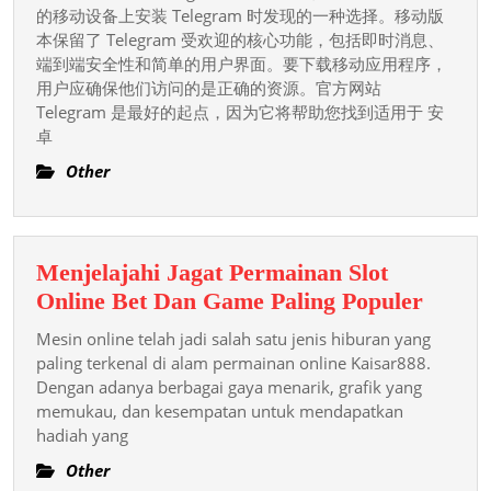
的移动设备上安装 Telegram 时发现的一种选择。移动版
本保留了 Telegram 受欢迎的核心功能，包括即时消息、
端到端安全性和简单的用户界面。要下载移动应用程序，
用户应确保他们访问的是正确的资源。官方网站
Telegram 是最好的起点，因为它将帮助您找到适用于 安
卓
Other
Menjelajahi Jagat Permainan Slot
Menjel
Online Bet Dan Game Paling Populer
Jagat
Mesin online telah jadi salah satu jenis hiburan yang
Perma
paling terkenal di alam permainan online Kaisar888.
Slot
Dengan adanya berbagai gaya menarik, grafik yang
memukau, dan kesempatan untuk mendapatkan
Online
hadiah yang
Bet
Dan
Other