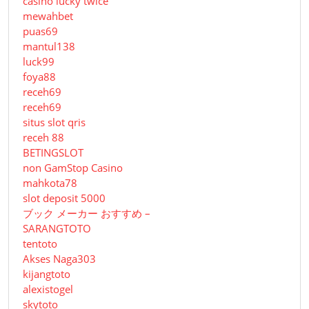
casino lucky twice
mewahbet
puas69
mantul138
luck99
foya88
receh69
receh69
situs slot qris
receh 88
BETINGSLOT
non GamStop Casino
mahkota78
slot deposit 5000
ブック メーカー おすすめ –
SARANGTOTO
tentoto
Akses Naga303
kijangtoto
alexistogel
skytoto