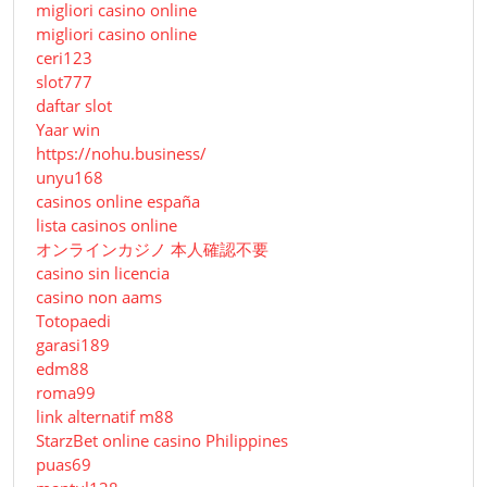
migliori casino online
migliori casino online
ceri123
slot777
daftar slot
Yaar win
https://nohu.business/
unyu168
casinos online españa
lista casinos online
オンラインカジノ 本人確認不要
casino sin licencia
casino non aams
Totopaedi
garasi189
edm88
roma99
link alternatif m88
StarzBet online casino Philippines
puas69