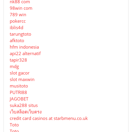
nk88 com
98win com
789 win
pokercc
iblis4d
tarungtoto
afktoto
hfm indonesia
api22 alternatif
tapir328
mdg
slot gacor
slot maxwin
musitoto
PUTRI88
JAGOBET
suka288 situs
เว็บสล็อตเว็บตรง
credit card casinos at starbmenu.co.uk
Toto
Toto