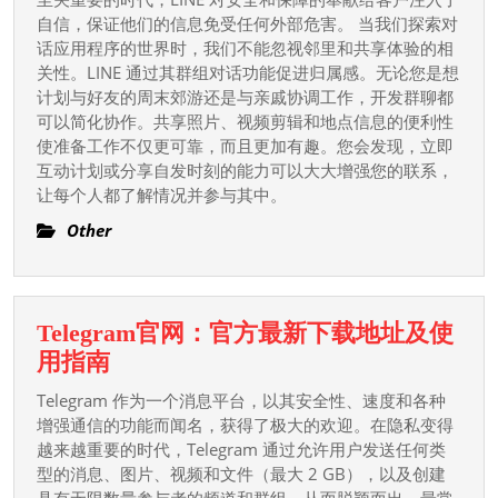
自信，保证他们的信息免受任何外部危害。 当我们探索对
话应用程序的世界时，我们不能忽视邻里和共享体验的相
关性。LINE 通过其群组对话功能促进归属感。无论您是想
计划与好友的周末郊游还是与亲戚协调工作，开发群聊都
可以简化协作。共享照片、视频剪辑和地点信息的便利性
使准备工作不仅更可靠，而且更加有趣。您会发现，立即
互动计划或分享自发时刻的能力可以大大增强您的联系，
让每个人都了解情况并参与其中。
Other
Telegram官网：官方最新下载地址及使
Telegram
用指南
官
Telegram 作为一个消息平台，以其安全性、速度和各种
网：
增强通信的功能而闻名，获得了极大的欢迎。在隐私变得
官
越来越重要的时代，Telegram 通过允许用户发送任何类
型的消息、图片、视频和文件（最大 2 GB），以及创建
方