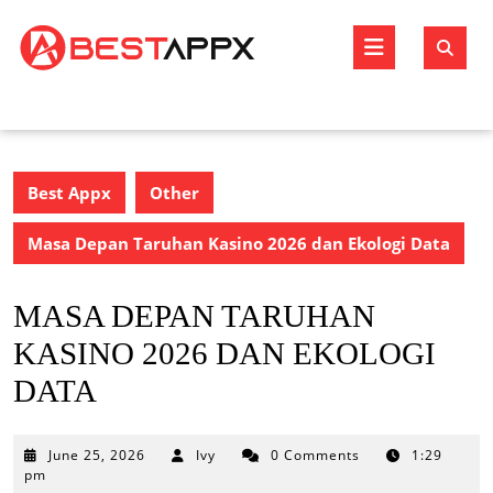
Skip
to
Open
content
Butto
Best Appx
Other
Masa Depan Taruhan Kasino 2026 dan Ekologi Data
MASA DEPAN TARUHAN
KASINO 2026 DAN EKOLOGI
DATA
June
June 25, 2026
Ivy
0 Comments
1:29
25,
pm