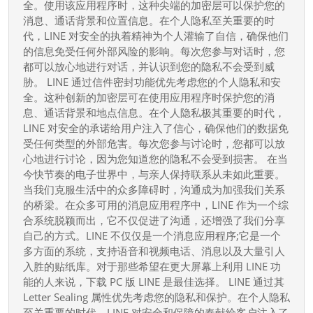
通
全。使用该应用程序时，这种尖端的加密层可以保护您的
新
消息、通话背景和位置信息。在个人隐私至关重要的时
代，LINE 对安全的执着精神为个人灌输了自信，确保他们
体
的信息免受任何外部风险的影响。每次您参与对话时，您
验
都可以放心地进行对话，并认识到您的隐私不会受到威
胁。 LINE 通过信件密封功能优先考虑您的个人隐私和安
全。这种创新的加密层可在使用应用程序时保护您的消
息、通话背景和地点信息。在个人隐私极其重要的时代，
LINE 对安全的承诺给用户注入了信心，确保他们的数据免
受任何类型的外部危害。每次您参与讨论时，您都可以放
心地进行讨论，因为您知道您的隐私不会受到损害。 在当
今快节奏的电子世界中，与亲人保持联系从未如此重要。
当我们克服生活中的众多障碍时，沟通成为加强我们关系
的桥梁。在众多可用的消息应用程序中，LINE 作为一个综
合系统脱颖而出，它不仅促进了沟通，还增强了我们分享
自己的方式。LINE 不仅仅是一个消息应用程序;它是一个
多方面的系统，支持语音和视频电话、消息以及大量引人
入胜的贴纸库。对于那些希望在更大屏幕上利用 LINE 功
能的人来说，下载 PC 版 LINE 是最佳选择。 LINE 通过其
Letter Sealing 属性优先考虑您的隐私和保护。在个人隐私
至关重要的时代，LINE 对安全和保障的奉献给客户注入了