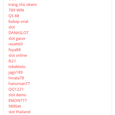
trang chủ okwin
789 WIN
QS 88
bokep viral
slot
DANASLOT
slot gacor
receh69
foya88
slot online
lk21
tokektoto
jago189
hinata78
hanoman77
QQ1221
slot demo
EMON777
988bet
slot thailand