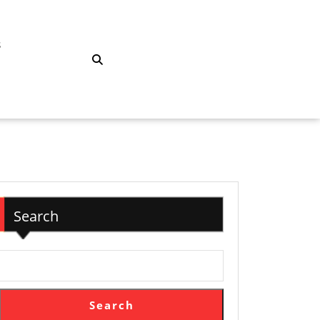
S
Search
Search