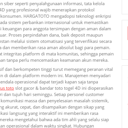
 siber seperti penyalahgunaan informasi, tata kelola
l 4D yang profesional wajib menerapkan protokol
si konsumen. HARGATOTO mengadopsi teknologi enkripsi
i pada sistem perbankan internasional untuk memastikan
ksi keuangan para anggota tersimpan dengan aman dalam
luar. Proses perpindahan dana, baik deposit maupun
stan melalui sistem otomatisasi yang terverifikasi secara
ia dan memberikan rasa aman absolut bagi para pemain.
 integritas platform di mata komunitas, sehingga pemain
ainan tanpa perlu mencemaskan keamanan akun mereka.
sif dan berkompeten tinggi turut memegang peranan vital
n di dalam platform modern ini. Manajemen menyadari
dala operasional dapat terjadi kapan saja tanpa
tus toto
slot gacor & bandar toto togel 4D ini dioperasikan
i dan tujuh hari seminggu. Setiap personel customer
ang komunikasi massa dan penyelesaian masalah sistemik,
 akurat, cepat, dan disampaikan dengan sikap yang
kasi langsung yang interaktif ini memberikan rasa
ereka mengetahui bahwa ada tim ahli yang selalu siap
an operasional dalam waktu singkat. Hubungan