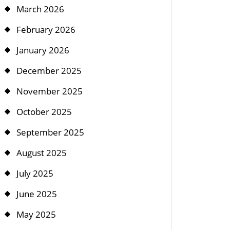
March 2026
February 2026
January 2026
December 2025
November 2025
October 2025
September 2025
August 2025
July 2025
June 2025
May 2025