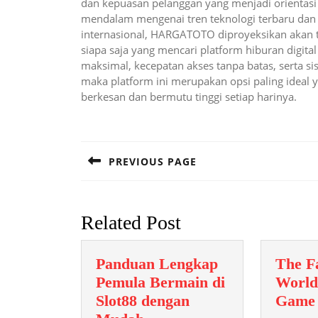
dan kepuasan pelanggan yang menjadi orientasi
mendalam mengenai tren teknologi terbaru dan
internasional, HARGATOTO diproyeksikan akan 
siapa saja yang mencari platform hiburan dig
maksimal, kecepatan akses tanpa batas, serta si
maka platform ini merupakan opsi paling ideal
berkesan dan bermutu tinggi setiap harinya.
Post
navigation
PREVIOUS PAGE
Previous
post:
Related Post
Panduan Lengkap
The F
Pemula Bermain di
World
Slot88 dengan
Game 