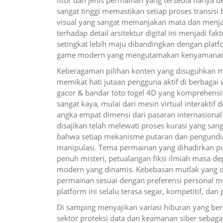
fitur dan jenis permainan yang tersedia hanya 
sangat tinggi memastikan setiap proses transis
visual yang sangat memanjakan mata dan menja
terhadap detail arsitektur digital ini menjadi 
setingkat lebih maju dibandingkan dengan platfo
game modern yang mengutamakan kenyamanan 
Keberagaman pilihan konten yang disuguhkan me
memikat hati jutaan pengguna aktif di berbagai w
gacor & bandar toto togel 4D yang komprehensif
sangat kaya, mulai dari mesin virtual interakti
angka empat dimensi dari pasaran internasional
disajikan telah melewati proses kurasi yang san
bahwa setiap mekanisme putaran dan pengundian 
manipulasi. Tema permainan yang dihadirkan p
penuh misteri, petualangan fiksi ilmiah masa d
modern yang dinamis. Kebebasan mutlak yang d
permainan sesuai dengan preferensi personal 
platform ini selalu terasa segar, kompetitif, da
Di samping menyajikan variasi hiburan yang ber
sektor proteksi data dan keamanan siber sebagai 