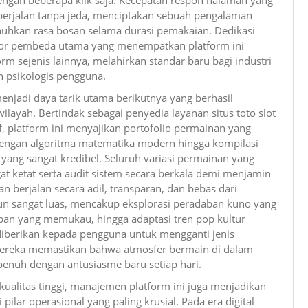
dengan beberapa klik saja. Kecepatan respon halaman yang
i berjalan tanpa jeda, menciptakan sebuah pengalaman
uhkan rasa bosan selama durasi pemakaian. Dedikasi
faktor pembeda utama yang menempatkan platform ini
rm sejenis lainnya, melahirkan standar baru bagi industri
psikologis pengguna.
njadi daya tarik utama berikutnya yang berhasil
ilayah. Bertindak sebagai penyedia layanan situs toto slot
, platform ini menyajikan portofolio permainan yang
f dengan algoritma matematika modern hingga kompilasi
 yang sangat kredibel. Seluruh variasi permainan yang
gat ketat serta audit sistem secara berkala demi menjamin
berjalan secara adil, transparan, dan bebas dari
un sangat luas, mencakup eksplorasi peradaban kuno yang
epan yang memukau, hingga adaptasi tren pop kultur
iberikan kepada pengguna untuk mengganti jenis
mereka memastikan bahwa atmosfer bermain di dalam
n penuh dengan antusiasme baru setiap hari.
kualitas tinggi, manajemen platform ini juga menjadikan
pilar operasional yang paling krusial. Pada era digital