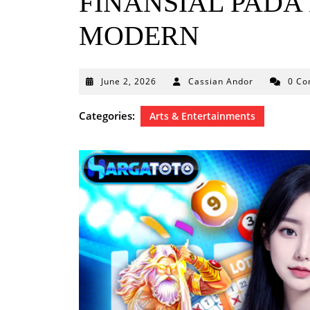
FINANSIAL PADA 
MODERN
June
June 2, 2026
Cassian Andor
0 C
2,
2026
Categories:
Arts & Entertainments