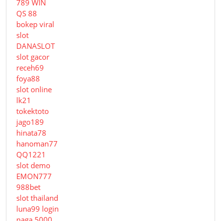
789 WIN
QS 88
bokep viral
slot
DANASLOT
slot gacor
receh69
foya88
slot online
lk21
tokektoto
jago189
hinata78
hanoman77
QQ1221
slot demo
EMON777
988bet
slot thailand
luna99 login
naga 5000