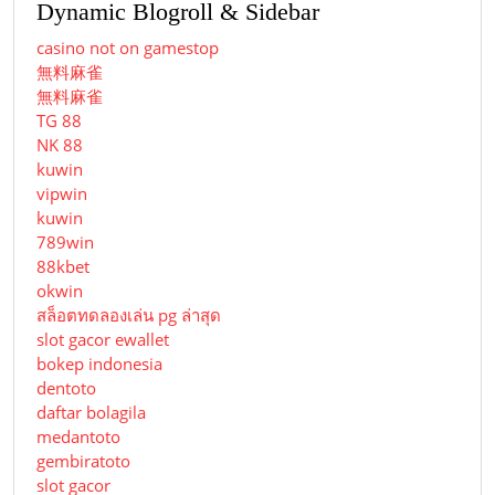
Dynamic Blogroll & Sidebar
casino not on gamestop
無料麻雀
無料麻雀
TG 88
NK 88
kuwin
vipwin
kuwin
789win
88kbet
okwin
สล็อตทดลองเล่น pg ล่าสุด
slot gacor ewallet
bokep indonesia
dentoto
daftar bolagila
medantoto
gembiratoto
slot gacor