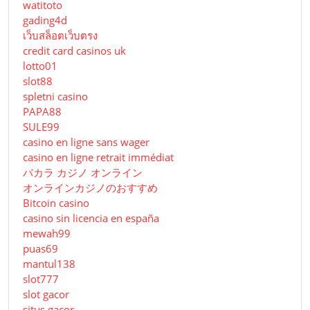
watitoto
gading4d
เว็บสล็อตเว็บตรง
credit card casinos uk
lotto01
slot88
spletni casino
PAPA88
SULE99
casino en ligne sans wager
casino en ligne retrait immédiat
バカラ カジノ オンライン
オンラインカジノのおすすめ
Bitcoin casino
casino sin licencia en españa
mewah99
puas69
mantul138
slot777
slot gacor
situs gacor