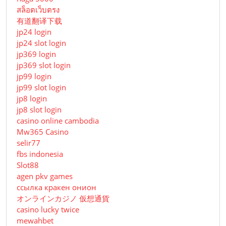
สล็อตเว็บตรง
有道翻译下载
jp24 login
jp24 slot login
jp369 login
jp369 slot login
jp99 login
jp99 slot login
jp8 login
jp8 slot login
casino online cambodia
Mw365 Casino
selir77
fbs indonesia
Slot88
agen pkv games
ссылка кракен онион
オンラインカジノ 仮想通貨
casino lucky twice
mewahbet