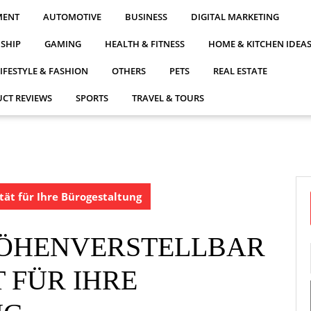
MENT
AUTOMOTIVE
BUSINESS
DIGITAL MARKETING
NSHIP
GAMING
HEALTH & FITNESS
HOME & KITCHEN IDEA
LIFESTYLE & FASHION
OTHERS
PETS
REAL ESTATE
CT REVIEWS
SPORTS
TRAVEL & TOURS
ität für Ihre Bürogestaltung
HÖHENVERSTELLBAR
T FÜR IHRE