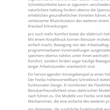
Schreibtischhöhe kann er zigeunern verschiede
natürlichere Haltung fördern ebenso die Spann
erheblichen gesundheitlichen Vorteilen führen, 
verbesserter Blutzirkulation des weiteren einem 
Kreislauf-Erkrankungen.
pro noch mehr Komfort bietet der elektrisch höhe
Mit einem Knopfdruck können Benutzer mühelos
einfach macht, Bewegung rein den Arbeitsalltag n
programmierbaren Voreinstellungen ausgestatte
speichern ebenso nahtlos unter ihnen wechseln k
Komfort, sondern fördert sogar häufige Bewegun
langer Arbeitsstunden unerlässlich sind.
Ein hervorragendes Vorzeigebeispiel je einen höh
Der Fezibo höhenverstellbare Schreibtisch bietet
funktionalen Design. Er kombiniert die Flexibilit
Benutzerfreundlichkeit eines elektrischen Mod
nach führen zu. Die Modelle von Fezibo sind bek
Mechanismen, die eine einfache des weiteren p
pro diejenigen, die zusätzliche Funktionalität wü