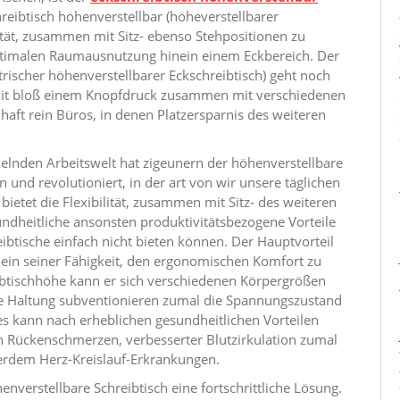
reibtisch höhenverstellbar (höheverstellbarer
bilität, zusammen mit Sitz- ebenso Stehpositionen zu
optimalen Raumausnutzung hinein einem Eckbereich. Der
ktrischer höhenverstellbarer Eckschreibtisch) geht noch
 mit bloß einem Knopfdruck zusammen mit verschiedenen
haft rein Büros, in denen Platzersparnis des weiteren
lnden Arbeitswelt hat zigeunern der höhenverstellbare
und revolutioniert, in der art von wir unsere täglichen
bietet die Flexibilität, zusammen mit Sitz- des weiteren
ndheitliche ansonsten produktivitätsbezogene Vorteile
ibtische einfach nicht bieten können. Der Hauptvorteil
inein seiner Fähigkeit, den ergonomischen Komfort zu
btischhöhe kann er sich verschiedenen Körpergrößen
re Haltung subventionieren zumal die Spannungszustand
es kann nach erheblichen gesundheitlichen Vorteilen
on Rückenschmerzen, verbesserter Blutzirkulation zumal
ßerdem Herz-Kreislauf-Erkrankungen.
enverstellbare Schreibtisch eine fortschrittliche Lösung.