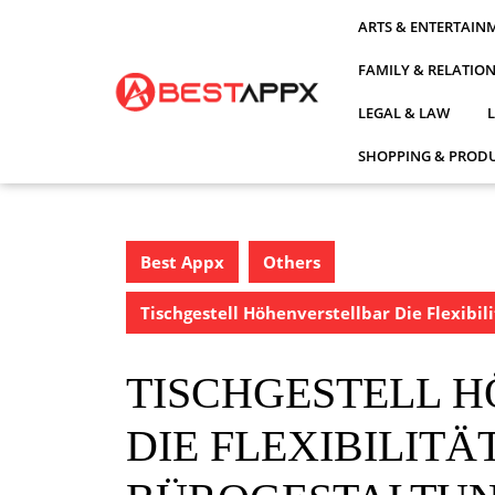
Skip
ARTS & ENTERTAIN
to
content
FAMILY & RELATIO
LEGAL & LAW
SHOPPING & PRODU
Best Appx
Others
Tischgestell Höhenverstellbar Die Flexibil
TISCHGESTELL 
DIE FLEXIBILITÄ