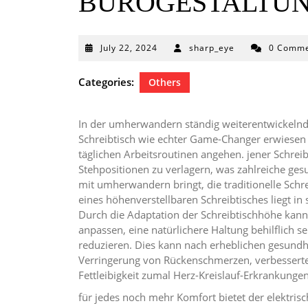
BÜROGESTALTU
July
July 22, 2024
sharp_eye
0 Comme
22,
2024
Categories:
Others
In der umherwandern ständig weiterentwickelnd
Schreibtisch wie echter Game-Changer erwiesen d
täglichen Arbeitsroutinen angehen. jener Schreibti
Stehpositionen zu verlagern, was zahlreiche ge
mit umherwandern bringt, die traditionelle Schre
eines höhenverstellbaren Schreibtisches liegt i
Durch die Adaptation der Schreibtischhöhe kann
anpassen, eine natürlichere Haltung behilflich
reduzieren. Dies kann nach erheblichen gesundhei
Verringerung von Rückenschmerzen, verbesserter
Fettleibigkeit zumal Herz-Kreislauf-Erkrankungen
für jedes noch mehr Komfort bietet der elektris