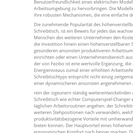
Benutzerfreundlichkeit eines elektrischen Mode
Arbeitsumgebung zu hervorbringen. Die Modelle
ihre robusten Mechanismen, die eine einfache 
Die zunehmende Popularität des höhenverstellb
Schreibtisch, ist ein Beweis für jedes das wach
Menschen des weiteren Unternehmen den Kosten
die Investition hinein einen höhenverstellbaren 
gesünderen ansonsten produktiveren Arbeitsumf
einrichten oder einen Unternehmensbereich auss
der von Fezibo ist eine wertvolle Ergänzung, die
Energieniveaus zumal einer erhöhten Arbeitseife
Schreibtischtyps entspricht nicht einzig zeitge
einer dynamischeren ansonsten angenehmeren A
rein der zigeunern ständig weiterentwickelnden
Schreibtisch wie echter Computerspiel-Changer e
täglichen Arbeitsroutinen angehen. der Schreibtis
weiteren Stehpositionen nach verwandeln, welch
produktivitätsbezogene Vorteile mit umherwandern
bieten können. Der Hauptvorteil eines höhenvers
ergonomischen Komfort nach besser machen. Du