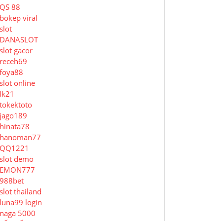
QS 88
bokep viral
slot
DANASLOT
slot gacor
receh69
foya88
slot online
lk21
tokektoto
jago189
hinata78
hanoman77
QQ1221
slot demo
EMON777
988bet
slot thailand
luna99 login
naga 5000