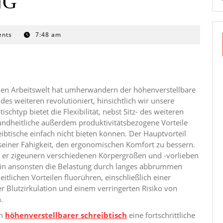
NG
nts
7:48 am
en Arbeitswelt hat umherwandern der höhenverstellbare
es weiteren revolutioniert, hinsichtlich wir unsere
schtyp bietet die Flexibilität, nebst Sitz- des weiteren
sundheitliche außerdem produktivitätsbezogene Vorteile
ibtische einfach nicht bieten können. Der Hauptvorteil
n seiner Fähigkeit, den ergonomischen Komfort zu bessern.
 er zigeunern verschiedenen Körpergrößen und -vorlieben
 sein ansonsten die Belastung durch langes abbrummen
tlichen Vorteilen fluorühren, einschließlich einer
 Blutzirkulation und einem verringerten Risiko von
.
ch
höhenverstellbarer schreibtisch
eine fortschrittliche