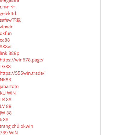
Mega888
บาคาร่า
gelek4d
safew下载
vipwin
okfun
ea88
888vi
link 888p
https://win678.page/
TG88
https://555win.trade/
NK88
jabartoto
KU WIN
TR 88
LV 88
JW 88
tr88
trang chủ okwin
789 WIN