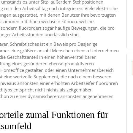
umstandslos unter Sitz- außerdem Stehpositionen
ein den Arbeitsalltag nach integrieren. Viele elektrische
ngen ausgestattet, mit denen Benutzer ihre bevorzugten
 zusammen mit ihnen wechseln können. welche
, sondern fluorördert sogar häufige Bewegungen, die pro
nger Arbeitsstunden unerlässlich sind.
ren Schreibtisches ist ein Beweis pro Dasjenige
 immer eine größere anzahl Menschen ebenso Unternehmen
ie Geschäftsanteil in einen höhenverstellbaren
haffung eines gesünderen ebenso produktiveren
n Homeoffice gestalten oder einen Unternehmensbereich
ist eine wertvolle Supplement, die nach einem besseren
niveaus ansonsten einer erhöhten Arbeitseifer fluorühren
htyps entspricht nicht nichts als zeitgemäßen
schon zu einer dynamischeren ansonsten angenehmeren
Vorteile zumal Funktionen für
tsumfeld