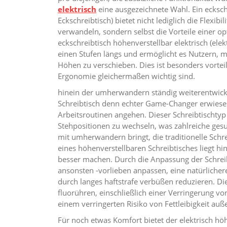
elektrisch
eine ausgezeichnete Wahl. Ein ecksch
Eckschreibtisch) bietet nicht lediglich die Flexi
verwandeln, sondern selbst die Vorteile einer 
eckschreibtisch höhenverstellbar elektrisch (ele
einen Stufen längs und ermöglicht es Nutzern,
Höhen zu verschieben. Dies ist besonders vorteil
Ergonomie gleichermaßen wichtig sind.
hinein der umherwandern ständig weiterentwicke
Schreibtisch denn echter Game-Changer erwiesen 
Arbeitsroutinen angehen. Dieser Schreibtischtyp 
Stehpositionen zu wechseln, was zahlreiche gesu
mit umherwandern bringt, die traditionelle Schre
eines höhenverstellbaren Schreibtisches liegt h
besser machen. Durch die Anpassung der Schrei
ansonsten -vorlieben anpassen, eine natürliche
durch langes haftstrafe verbüßen reduzieren. Di
fluorühren, einschließlich einer Verringerung v
einem verringerten Risiko von Fettleibigkeit au
Für noch etwas Komfort bietet der elektrisch höh