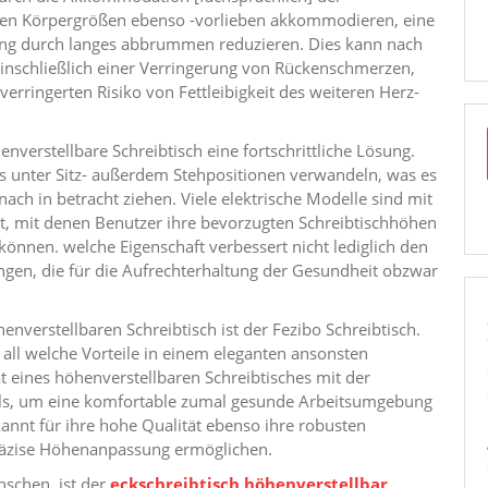
nen Körpergrößen ebenso -vorlieben akkommodieren, eine
ung durch langes abbrummen reduzieren. Dies kann nach
einschließlich einer Verringerung von Rückenschmerzen,
verringerten Risiko von Fettleibigkeit des weiteren Herz-
nverstellbare Schreibtisch eine fortschrittliche Lösung.
 unter Sitz- außerdem Stehpositionen verwandeln, was es
ach in betracht ziehen. Viele elektrische Modelle sind mit
t, mit denen Benutzer ihre bevorzugten Schreibtischhöhen
önnen. welche Eigenschaft verbessert nicht lediglich den
gen, die für die Aufrechterhaltung der Gesundheit obzwar
enverstellbaren Schreibtisch ist der Fezibo Schreibtisch.
 all welche Vorteile in einem eleganten ansonsten
ät eines höhenverstellbaren Schreibtisches mit der
ells, um eine komfortable zumal gesunde Arbeitsumgebung
annt für ihre hohe Qualität ebenso ihre robusten
räzise Höhenanpassung ermöglichen.
nschen, ist der
eckschreibtisch höhenverstellbar