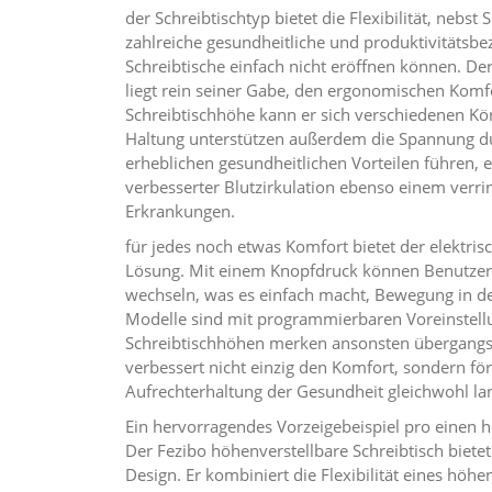
der Schreibtischtyp bietet die Flexibilität, nebs
zahlreiche gesundheitliche und produktivitätsbez
Schreibtische einfach nicht eröffnen können. De
liegt rein seiner Gabe, den ergonomischen Komf
Schreibtischhöhe kann er sich verschiedenen Kö
Haltung unterstützen außerdem die Spannung dur
erheblichen gesundheitlichen Vorteilen führen, 
verbesserter Blutzirkulation ebenso einem verrin
Erkrankungen.
für jedes noch etwas Komfort bietet der elektrisc
Lösung. Mit einem Knopfdruck können Benutzer 
wechseln, was es einfach macht, Bewegung in den
Modelle sind mit programmierbaren Voreinstellu
Schreibtischhöhen merken ansonsten übergangsl
verbessert nicht einzig den Komfort, sondern fö
Aufrechterhaltung der Gesundheit gleichwohl lan
Ein hervorragendes Vorzeigebeispiel pro einen hö
Der Fezibo höhenverstellbare Schreibtisch bietet
Design. Er kombiniert die Flexibilität eines höhe