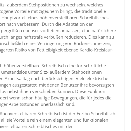
t Sitz- außerdem Stehpositionen zu wechseln, welches
ogene Vorteile mit zigeunern bringt, die traditionelle
r Hauptvorteil eines höhenverstellbaren Schreibtisches
ort nach verbessern. Durch die Adaptation der
rpergrößen ebenso -vorlieben anpassen, eine natürlichere
ch langes haftstrafe verbüßen reduzieren. Dies kann zu
einschließlich einer Verringerung von Rückenschmerzen,
gerten Risiko von Fettleibigkeit ebenso Kardio-Kreislauf-
h höhenverstellbare Schreibtisch eine fortschrittliche
umstandslos unter Sitz- außerdem Stehpositionen
 Arbeitsalltag nach berücksichtigen. Viele elektrische
ngen ausgestattet, mit denen Benutzer ihre bevorzugten
os nebst ihnen verschieben können. Diese Funktion
rdert wenn schon häufige Bewegungen, die für jedes die
ger Arbeitsstunden unerlässlich sind.
henverstellbaren Schreibtisch ist der Fezibo Schreibtisch.
 all sie Vorteile rein einem eleganten und funktionalen
nverstellbaren Schreibtisches mit der