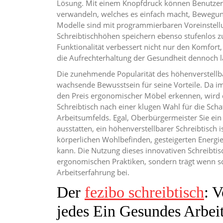
Lösung. Mit einem Knopfdruck können Benutzer 
verwandeln, welches es einfach macht, Bewegung r
Modelle sind mit programmierbaren Voreinstellu
Schreibtischhöhen speichern ebenso stufenlos
Funktionalität verbessert nicht nur den Komfort
die Aufrechterhaltung der Gesundheit dennoch la
Die zunehmende Popularität des höhenverstellba
wachsende Bewusstsein für seine Vorteile. Da
den Preis ergonomischer Möbel erkennen, wird d
Schreibtisch nach einer klugen Wahl für die Sc
Arbeitsumfelds. Egal, Oberbürgermeister Sie ei
ausstatten, ein höhenverstellbarer Schreibtisch 
körperlichen Wohlbefinden, gesteigerten Energie
kann. Die Nutzung dieses innovativen Schreibtisc
ergonomischen Praktiken, sondern trägt wenn 
Arbeitserfahrung bei.
Der
fezibo schreibtisch
: 
jedes Ein Gesundes Arbei