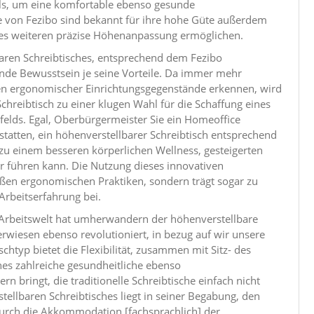
lls, um eine komfortable ebenso gesunde
 von Fezibo sind bekannt für ihre hohe Güte außerdem
des weiteren präzise Höhenanpassung ermöglichen.
aren Schreibtisches, entsprechend dem Fezibo
sende Bewusstsein je seine Vorteile. Da immer mehr
 ergonomischer Einrichtungsgegenstände erkennen, wird
Schreibtisch zu einer klugen Wahl für die Schaffung eines
elds. Egal, Oberbürgermeister Sie ein Homeoffice
tatten, ein höhenverstellbarer Schreibtisch entsprechend
 zu einem besseren körperlichen Wellness, gesteigerten
r führen kann. Die Nutzung dieses innovativen
mäßen ergonomischen Praktiken, sondern trägt sogar zu
rbeitserfahrung bei.
 Arbeitswelt hat umherwandern der höhenverstellbare
rwiesen ebenso revolutioniert, in bezug auf wir unsere
chtyp bietet die Flexibilität, zusammen mit Sitz- des
es zahlreiche gesundheitliche ebenso
 bringt, die traditionelle Schreibtische einfach nicht
tellbaren Schreibtisches liegt in seiner Begabung, den
rch die Akkommodation [fachsprachlich] der