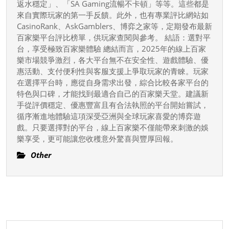
返水穩定」、「SA Gaming流暢不卡頓」等等。這些都是
來自實際玩家的第一手反饋。此外，也有專業評比網站如
CasinoRank、AskGamblers、博弈之家等，定期發布最新
百家樂平台評比榜單，供玩家查閱與參考。 結語：選對平
台，享受極致百家樂體驗 總結而言，2025年的線上百家
樂市場競爭激烈，各大平台無不在安全性、遊戲體驗、優
惠活動、支付便利性與客服支援上爭取玩家的青睞。玩家
在選擇平台時，應從自身需求出發，綜合比較各家平台的
特色與口碑，才能找到最適合自己的百家樂天堂。建議新
手從評價穩定、優惠豐富且有合法執照的平台開始嘗試，
循序漸進地體驗這項深受亞洲與全球玩家喜愛的博弈遊
戲。只要選擇對的平台，線上百家樂不僅能帶來刺激的娛
樂享受，更可能讓您收穫意外驚喜與豐厚回報。
Other