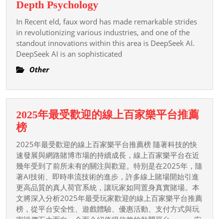
Deepseek
Depth Psychology
Ai:
In Recent eld, faux word has made remarkable strides
Pioneering
in revolutionizing various industries, and one of the
The
standout innovations within this area is DeepSeek AI.
DeepSeek AI is an sophisticated
Time
To
Other
Come
Of
Semisynthetic
2025年最受歡迎的線上百家樂平台推薦
Intelligence
2025
榜
With
年
Sophisticated
2025年最受歡迎的線上百家樂平台推薦榜 隨著科技的快
最
速發展與網路賭博市場的持續成長，線上百家樂平台在近
Data
受
幾年受到了前所未有的關注與歡迎。特別是在2025年，隨
Seek
著AI技術、即時串流技術的進步，許多線上賭場開始引進
歡
And
更高品質的真人荷官系統，讓玩家如同置身真實賭場。本
迎
Depth
文將深入分析2025年最受玩家歡迎的線上百家樂平台推薦
的
Psychology
榜，從平台安全性、遊戲體驗、優惠活動、支付方式與玩
線