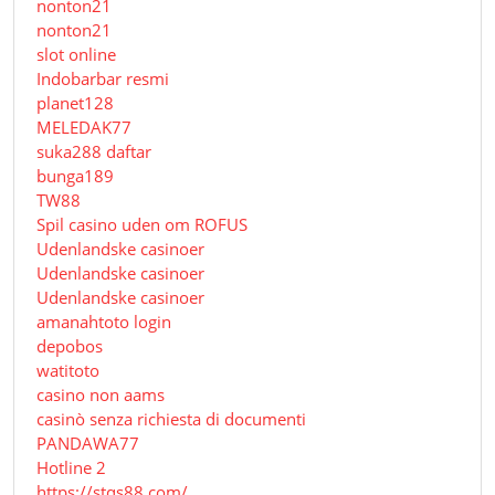
nonton21
nonton21
slot online
Indobarbar resmi
planet128
MELEDAK77
suka288 daftar
bunga189
TW88
Spil casino uden om ROFUS
Udenlandske casinoer
Udenlandske casinoer
Udenlandske casinoer
amanahtoto login
depobos
watitoto
casino non aams
casinò senza richiesta di documenti
PANDAWA77
Hotline 2
https://stqs88.com/