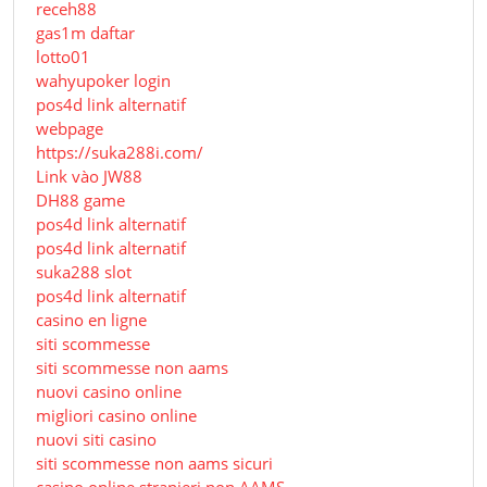
receh88
gas1m daftar
lotto01
wahyupoker login
pos4d link alternatif
webpage
https://suka288i.com/
Link vào JW88
DH88 game
pos4d link alternatif
pos4d link alternatif
suka288 slot
pos4d link alternatif
casino en ligne
siti scommesse
siti scommesse non aams
nuovi casino online
migliori casino online
nuovi siti casino
siti scommesse non aams sicuri