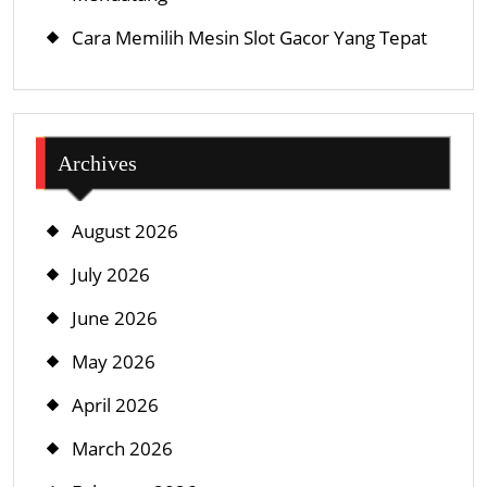
Cara Memilih Mesin Slot Gacor Yang Tepat
Archives
August 2026
July 2026
June 2026
May 2026
April 2026
March 2026