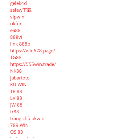
gelek4d
safew下载
vipwin
okfun
ea88
888vi
link 888p
https://win678.page/
TG88
https://555win.trade/
NK88
jabartoto
KU WIN
TR 88
LV 88
JW 88
tr88
trang chủ okwin
789 WIN
QS 88