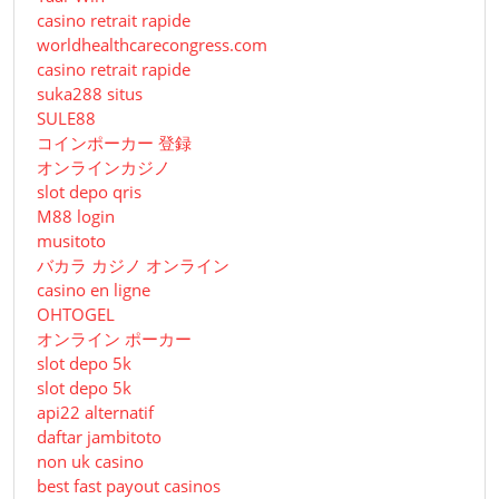
casino retrait rapide
worldhealthcarecongress.com
casino retrait rapide
suka288 situs
SULE88
コインポーカー 登録
オンラインカジノ
slot depo qris
M88 login
musitoto
バカラ カジノ オンライン
casino en ligne
OHTOGEL
オンライン ポーカー
slot depo 5k
slot depo 5k
api22 alternatif
daftar jambitoto
non uk casino
best fast payout casinos