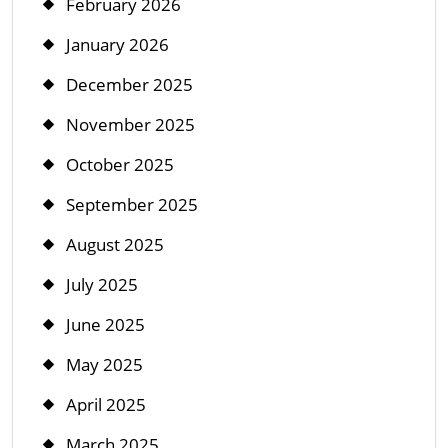
February 2026
January 2026
December 2025
November 2025
October 2025
September 2025
August 2025
July 2025
June 2025
May 2025
April 2025
March 2025