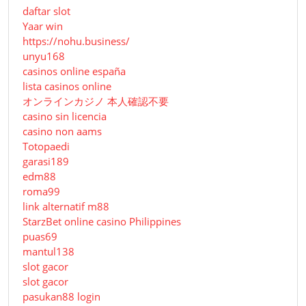
daftar slot
Yaar win
https://nohu.business/
unyu168
casinos online españa
lista casinos online
オンラインカジノ 本人確認不要
casino sin licencia
casino non aams
Totopaedi
garasi189
edm88
roma99
link alternatif m88
StarzBet online casino Philippines
puas69
mantul138
slot gacor
slot gacor
pasukan88 login