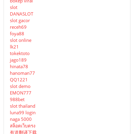
bokep viral
slot
DANASLOT
slot gacor
receh69
foya88
slot online
lk21
tokektoto
jago189
hinata78
hanoman77
QQ1221
slot demo
EMON777
988bet
slot thailand
luna99 login
naga 5000
สล็อตเว็บตรง
有道翻译下载