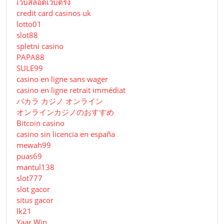
เว็บสล็อตเว็บตรง
credit card casinos uk
lotto01
slot88
spletni casino
PAPA88
SULE99
casino en ligne sans wager
casino en ligne retrait immédiat
バカラ カジノ オンライン
オンラインカジノのおすすめ
Bitcoin casino
casino sin licencia en españa
mewah99
puas69
mantul138
slot777
slot gacor
situs gacor
lk21
Yaar Win