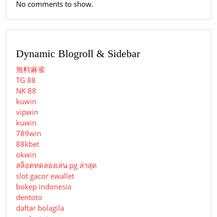
No comments to show.
Dynamic Blogroll & Sidebar
無料麻雀
TG 88
NK 88
kuwin
vipwin
kuwin
789win
88kbet
okwin
สล็อตทดลองเล่น pg ล่าสุด
slot gacor ewallet
bokep indonesia
dentoto
daftar bolagila