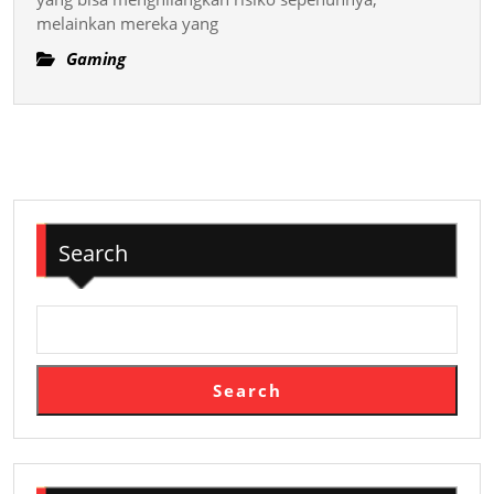
Mengam
melainkan mereka yang
Langka
di
Gaming
ASIA88
Search
Search