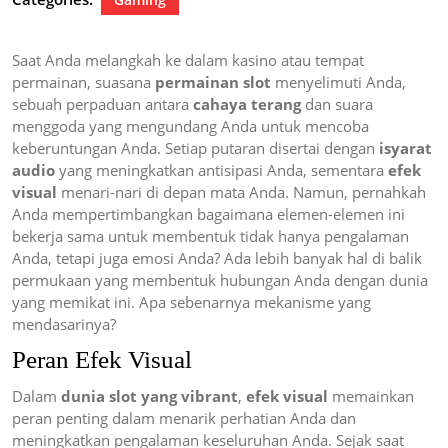
Saat Anda melangkah ke dalam kasino atau tempat
permainan, suasana
permainan slot
menyelimuti Anda,
sebuah perpaduan antara
cahaya terang
dan suara
menggoda yang mengundang Anda untuk mencoba
keberuntungan Anda. Setiap putaran disertai dengan
isyarat
audio
yang meningkatkan antisipasi Anda, sementara
efek
visual
menari-nari di depan mata Anda. Namun, pernahkah
Anda mempertimbangkan bagaimana elemen-elemen ini
bekerja sama untuk membentuk tidak hanya pengalaman
Anda, tetapi juga emosi Anda? Ada lebih banyak hal di balik
permukaan yang membentuk hubungan Anda dengan dunia
yang memikat ini. Apa sebenarnya mekanisme yang
mendasarinya?
Peran Efek Visual
Dalam
dunia slot yang vibrant
,
efek visual
memainkan
peran penting dalam menarik perhatian Anda dan
meningkatkan pengalaman keseluruhan Anda. Sejak saat