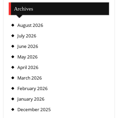
Archives
August 2026
July 2026
June 2026
May 2026
April 2026
March 2026
February 2026
January 2026
December 2025