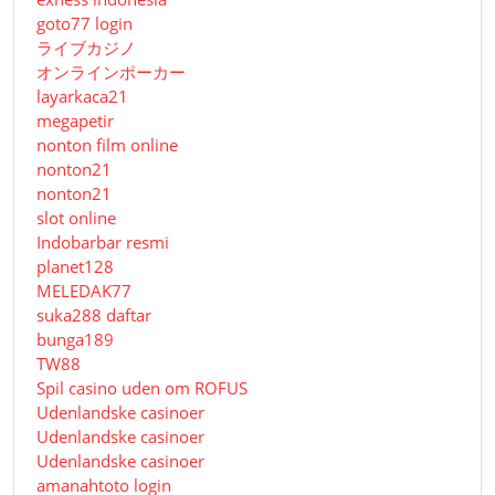
goto77 login
ライブカジノ
オンラインポーカー
layarkaca21
megapetir
nonton film online
nonton21
nonton21
slot online
Indobarbar resmi
planet128
MELEDAK77
suka288 daftar
bunga189
TW88
Spil casino uden om ROFUS
Udenlandske casinoer
Udenlandske casinoer
Udenlandske casinoer
amanahtoto login