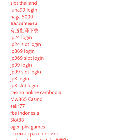
slot thailand
luna99 login
naga 5000
สล็อตเว็บตรง
有道翻译下载
jp24 login
jp24 slot login
jp369 login
jp369 slot login
jp99 login
jp99 slot login
jp8 login
jp8 slot login
casino online cambodia
Mw365 Casino
selir77
fbs indonesia
Slot88
agen pkv games
ссылка кракен онион