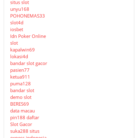
situs slot
unyu168
POHONEMAS33
slot4d
iosbet
Idn Poker Online
slot
kapalwin69
lokasi4d
bandar slot gacor
pasien77
ketua911
puma128
bandar slot
demo slot
BERES69
data macau
pin188 daftar
Slot Gacor
suka288 situs
exness indonesia