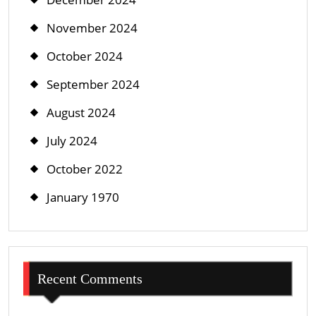
November 2024
October 2024
September 2024
August 2024
July 2024
October 2022
January 1970
Recent Comments