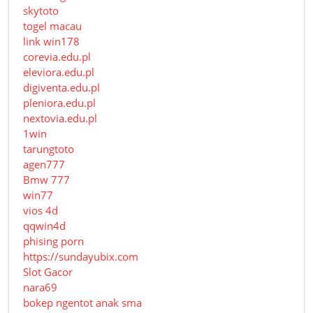
skytoto
togel macau
link win178
corevia.edu.pl
eleviora.edu.pl
digiventa.edu.pl
pleniora.edu.pl
nextovia.edu.pl
1win
tarungtoto
agen777
Bmw 777
win77
vios 4d
qqwin4d
phising porn
https://sundayubix.com
Slot Gacor
nara69
bokep ngentot anak sma