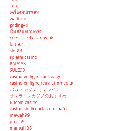
Toto
เครื่องพันพาเลท
watitoto
gading4d
เว็บสล็อตเว็บตรง
credit card casinos uk
lotto01
slot88
spletni casino
PAPA88
SULE99
casino en ligne sans wager
casino en ligne retrait immédiat
バカラ カジノ オンライン
オンラインカジノのおすすめ
Bitcoin casino
casino sin licencia en españa
mewah99
puas69
mantul138