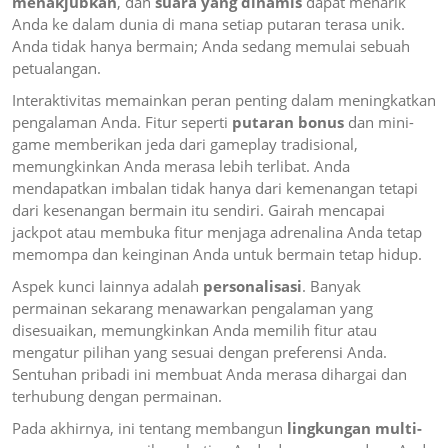
menakjubkan
, dan
suara yang dinamis
dapat menarik
Anda ke dalam dunia di mana setiap putaran terasa unik.
Anda tidak hanya bermain; Anda sedang memulai sebuah
petualangan.
Interaktivitas memainkan peran penting dalam meningkatkan
pengalaman Anda. Fitur seperti
putaran bonus
dan mini-
game memberikan jeda dari gameplay tradisional,
memungkinkan Anda merasa lebih terlibat. Anda
mendapatkan imbalan tidak hanya dari kemenangan tetapi
dari kesenangan bermain itu sendiri. Gairah mencapai
jackpot atau membuka fitur menjaga adrenalina Anda tetap
memompa dan keinginan Anda untuk bermain tetap hidup.
Aspek kunci lainnya adalah
personalisasi
. Banyak
permainan sekarang menawarkan pengalaman yang
disesuaikan, memungkinkan Anda memilih fitur atau
mengatur pilihan yang sesuai dengan preferensi Anda.
Sentuhan pribadi ini membuat Anda merasa dihargai dan
terhubung dengan permainan.
Pada akhirnya, ini tentang membangun
lingkungan multi-