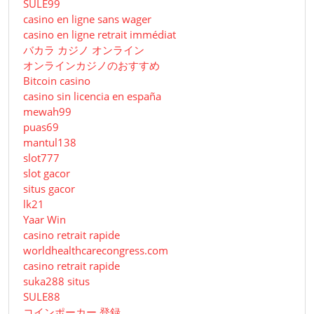
SULE99
casino en ligne sans wager
casino en ligne retrait immédiat
バカラ カジノ オンライン
オンラインカジノのおすすめ
Bitcoin casino
casino sin licencia en españa
mewah99
puas69
mantul138
slot777
slot gacor
situs gacor
lk21
Yaar Win
casino retrait rapide
worldhealthcarecongress.com
casino retrait rapide
suka288 situs
SULE88
コインポーカー 登録