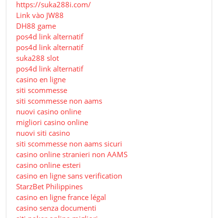
https://suka288i.com/
Link vào JW88
DH88 game
pos4d link alternatif
pos4d link alternatif
suka288 slot
pos4d link alternatif
casino en ligne
siti scommesse
siti scommesse non aams
nuovi casino online
migliori casino online
nuovi siti casino
siti scommesse non aams sicuri
casino online stranieri non AAMS
casino online esteri
casino en ligne sans verification
StarzBet Philippines
casino en ligne france légal
casino senza documenti