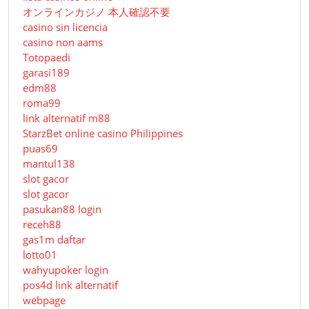
オンラインカジノ 本人確認不要
casino sin licencia
casino non aams
Totopaedi
garasi189
edm88
roma99
link alternatif m88
StarzBet online casino Philippines
puas69
mantul138
slot gacor
slot gacor
pasukan88 login
receh88
gas1m daftar
lotto01
wahyupoker login
pos4d link alternatif
webpage