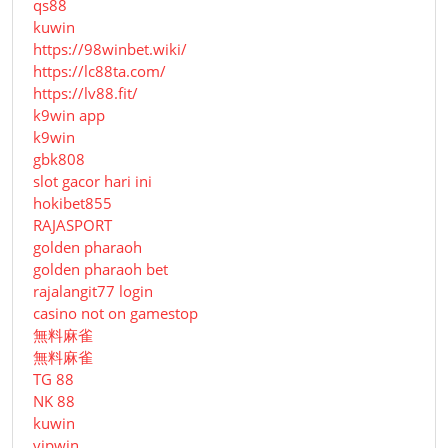
qs88
kuwin
https://98winbet.wiki/
https://lc88ta.com/
https://lv88.fit/
k9win app
k9win
gbk808
slot gacor hari ini
hokibet855
RAJASPORT
golden pharaoh
golden pharaoh bet
rajalangit77 login
casino not on gamestop
無料麻雀
無料麻雀
TG 88
NK 88
kuwin
vipwin