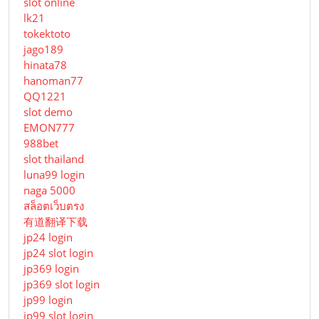
slot online
lk21
tokektoto
jago189
hinata78
hanoman77
QQ1221
slot demo
EMON777
988bet
slot thailand
luna99 login
naga 5000
สล็อตเว็บตรง
有道翻译下载
jp24 login
jp24 slot login
jp369 login
jp369 slot login
jp99 login
jp99 slot login