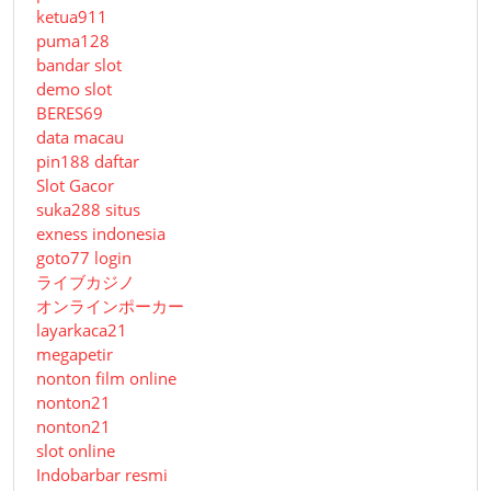
ketua911
puma128
bandar slot
demo slot
BERES69
data macau
pin188 daftar
Slot Gacor
suka288 situs
exness indonesia
goto77 login
ライブカジノ
オンラインポーカー
layarkaca21
megapetir
nonton film online
nonton21
nonton21
slot online
Indobarbar resmi