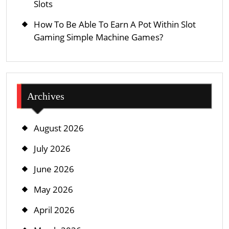
Slots
How To Be Able To Earn A Pot Within Slot
Gaming Simple Machine Games?
Archives
August 2026
July 2026
June 2026
May 2026
April 2026