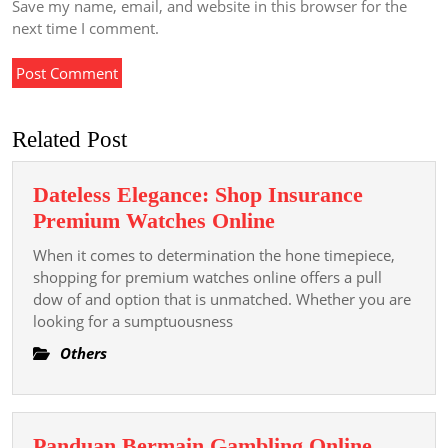
Save my name, email, and website in this browser for the
next time I comment.
Related Post
Dateless Elegance: Shop Insurance
Dateless
Premium Watches Online
Elegance:
When it comes to determination the hone timepiece,
Shop
shopping for premium watches online offers a pull
Insurance
dow of and option that is unmatched. Whether you are
looking for a sumptuousness
Premium
Watches
Others
Online
Panduan Bermain Gambling Online