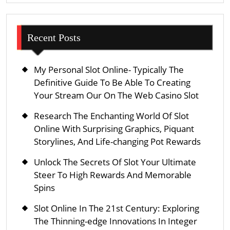
Recent Posts
My Personal Slot Online- Typically The
Definitive Guide To Be Able To Creating
Your Stream Our On The Web Casino Slot
Research The Enchanting World Of Slot
Online With Surprising Graphics, Piquant
Storylines, And Life-changing Pot Rewards
Unlock The Secrets Of Slot Your Ultimate
Steer To High Rewards And Memorable
Spins
Slot Online In The 21st Century: Exploring
The Thinning-edge Innovations In Integer