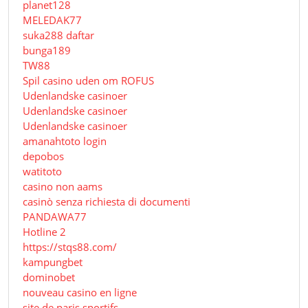
planet128
MELEDAK77
suka288 daftar
bunga189
TW88
Spil casino uden om ROFUS
Udenlandske casinoer
Udenlandske casinoer
Udenlandske casinoer
amanahtoto login
depobos
watitoto
casino non aams
casinò senza richiesta di documenti
PANDAWA77
Hotline 2
https://stqs88.com/
kampungbet
dominobet
nouveau casino en ligne
site de paris sportifs