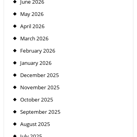
June 2026
May 2026
April 2026
March 2026
February 2026
January 2026
December 2025
November 2025
October 2025
September 2025
August 2025
July 2025