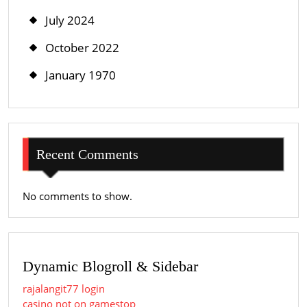
July 2024
October 2022
January 1970
Recent Comments
No comments to show.
Dynamic Blogroll & Sidebar
rajalangit77 login
casino not on gamestop