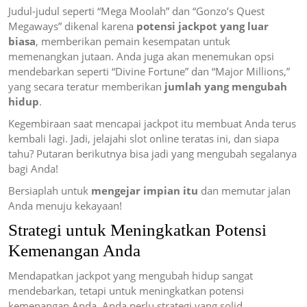
Judul-judul seperti “Mega Moolah” dan “Gonzo’s Quest
Megaways” dikenal karena
potensi jackpot yang luar
biasa
, memberikan pemain kesempatan untuk
memenangkan jutaan. Anda juga akan menemukan opsi
mendebarkan seperti “Divine Fortune” dan “Major Millions,”
yang secara teratur memberikan
jumlah yang mengubah
hidup
.
Kegembiraan saat mencapai jackpot itu membuat Anda terus
kembali lagi. Jadi, jelajahi slot online teratas ini, dan siapa
tahu? Putaran berikutnya bisa jadi yang mengubah segalanya
bagi Anda!
Bersiaplah untuk
mengejar impian itu
dan memutar jalan
Anda menuju kekayaan!
Strategi untuk Meningkatkan Potensi
Kemenangan Anda
Mendapatkan jackpot yang mengubah hidup sangat
mendebarkan, tetapi untuk meningkatkan potensi
kemenangan Anda, Anda perlu strategi yang solid.