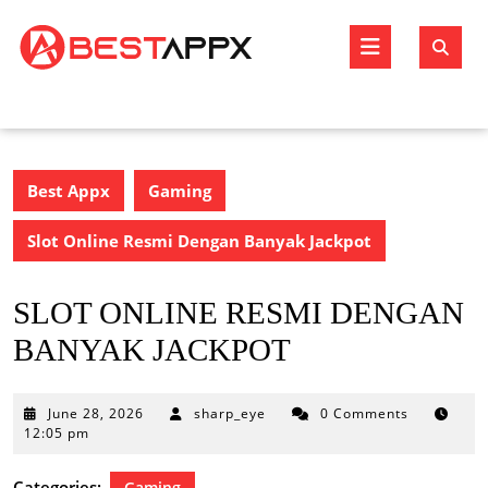
Skip
to
Open
content
Butto
Best Appx
Gaming
Slot Online Resmi Dengan Banyak Jackpot
SLOT ONLINE RESMI DENGAN
BANYAK JACKPOT
June
June 28, 2026
sharp_eye
0 Comments
28,
12:05 pm
2026
Categories:
Gaming