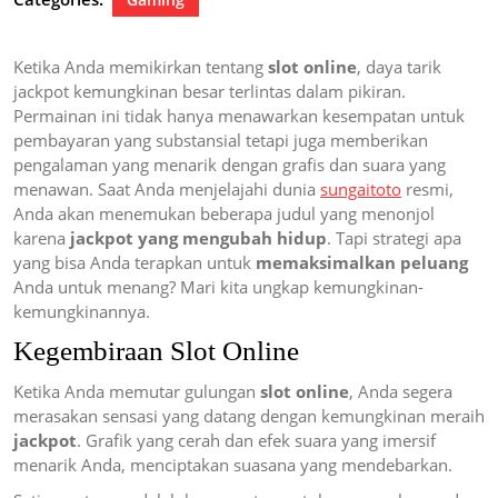
Ketika Anda memikirkan tentang
slot online
, daya tarik
jackpot kemungkinan besar terlintas dalam pikiran.
Permainan ini tidak hanya menawarkan kesempatan untuk
pembayaran yang substansial tetapi juga memberikan
pengalaman yang menarik dengan grafis dan suara yang
menawan. Saat Anda menjelajahi dunia
sungaitoto
resmi,
Anda akan menemukan beberapa judul yang menonjol
karena
jackpot yang mengubah hidup
. Tapi strategi apa
yang bisa Anda terapkan untuk
memaksimalkan peluang
Anda untuk menang? Mari kita ungkap kemungkinan-
kemungkinannya.
Kegembiraan Slot Online
Ketika Anda memutar gulungan
slot online
, Anda segera
merasakan sensasi yang datang dengan kemungkinan meraih
jackpot
. Grafik yang cerah dan efek suara yang imersif
menarik Anda, menciptakan suasana yang mendebarkan.