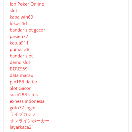
Idn Poker Online
slot
kapalwin69
lokasi4d
bandar slot gacor
pasien77
ketua911
puma128
bandar slot
demo slot
BERES69
data macau
pin188 daftar
Slot Gacor
suka288 situs
exness indonesia
goto77 login
ライブカジノ
オンラインポーカー
layarkaca21