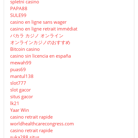
spletni casino
PAPA88
SULE99
casino en ligne sans wager
casino en ligne retrait immédiat
バカラ カジノ オンライン
オンラインカジノのおすすめ
Bitcoin casino
casino sin licencia en españa
mewah99
puas69
mantul138
slot777
slot gacor
situs gacor
lk21
Yaar Win
casino retrait rapide
worldhealthcarecongress.com
casino retrait rapide
suka288 situs