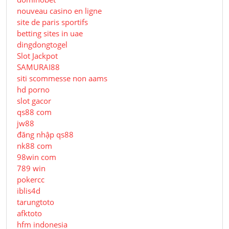
nouveau casino en ligne
site de paris sportifs
betting sites in uae
dingdongtogel
Slot Jackpot
SAMURAI88
siti scommesse non aams
hd porno
slot gacor
qs88 com
jw88
đăng nhập qs88
nk88 com
98win com
789 win
pokercc
iblis4d
tarungtoto
afktoto
hfm indonesia