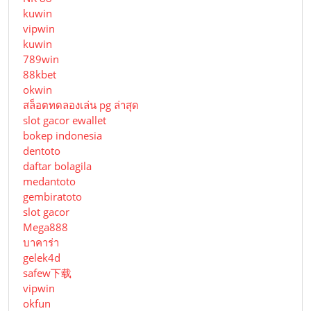
kuwin
vipwin
kuwin
789win
88kbet
okwin
สล็อตทดลองเล่น pg ล่าสุด
slot gacor ewallet
bokep indonesia
dentoto
daftar bolagila
medantoto
gembiratoto
slot gacor
Mega888
บาคาร่า
gelek4d
safew下载
vipwin
okfun