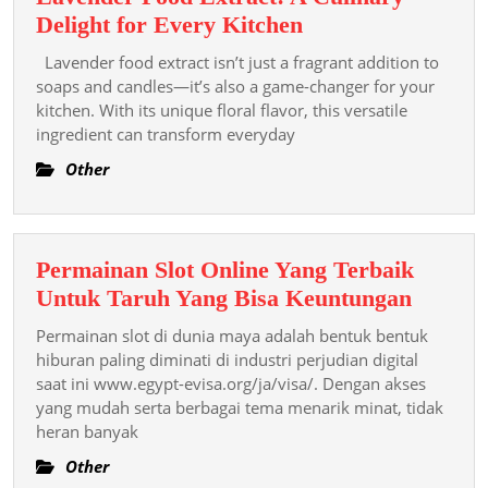
Lavender
Delight for Every Kitchen
Food
Lavender food extract isn’t just a fragrant addition to
Extract:
soaps and candles—it’s also a game-changer for your
A
kitchen. With its unique floral flavor, this versatile
ingredient can transform everyday
Culinary
Delight
Other
for
Every
Kitchen
Permainan Slot Online Yang Terbaik
Permai
Untuk Taruh Yang Bisa Keuntungan
Slot
Permainan slot di dunia maya adalah bentuk bentuk
Online
hiburan paling diminati di industri perjudian digital
Yang
saat ini www.egypt-evisa.org/ja/visa/. Dengan akses
yang mudah serta berbagai tema menarik minat, tidak
Terbai
heran banyak
Untuk
Taruh
Other