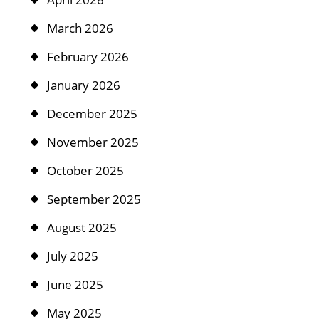
March 2026
February 2026
January 2026
December 2025
November 2025
October 2025
September 2025
August 2025
July 2025
June 2025
May 2025