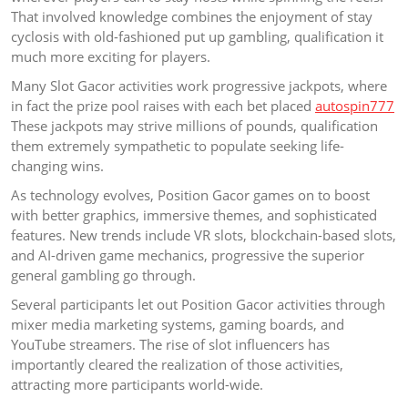
That involved knowledge combines the enjoyment of stay
cyclosis with old-fashioned put up gambling, qualification it
much more exciting for players.
Many Slot Gacor activities work progressive jackpots, where
in fact the prize pool raises with each bet placed
autospin777
These jackpots may strive millions of pounds, qualification
them extremely sympathetic to populate seeking life-
changing wins.
As technology evolves, Position Gacor games on to boost
with better graphics, immersive themes, and sophisticated
features. New trends include VR slots, blockchain-based slots,
and AI-driven game mechanics, progressive the superior
general gambling go through.
Several participants let out Position Gacor activities through
mixer media marketing systems, gaming boards, and
YouTube streamers. The rise of slot influencers has
importantly cleared the realization of those activities,
attracting more participants world-wide.