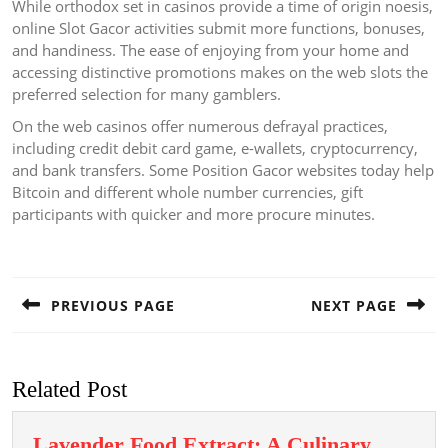
While orthodox set in casinos provide a time of origin noesis,
online Slot Gacor activities submit more functions, bonuses,
and handiness. The ease of enjoying from your home and
accessing distinctive promotions makes on the web slots the
preferred selection for many gamblers.
On the web casinos offer numerous defrayal practices,
including credit debit card game, e-wallets, cryptocurrency,
and bank transfers. Some Position Gacor websites today help
Bitcoin and different whole number currencies, gift
participants with quicker and more procure minutes.
Post
navigation
PREVIOUS PAGE
NEXT PAGE
Previous
Next
post:
post:
Related Post
Lavender Food Extract: A Culinary