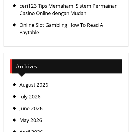
ceri123 Tips Memahami Sistem Permainan
Casino Online dengan Mudah
Online Slot Gambling How To Read A
Paytable
Archives
August 2026
July 2026
June 2026
May 2026
April 2026