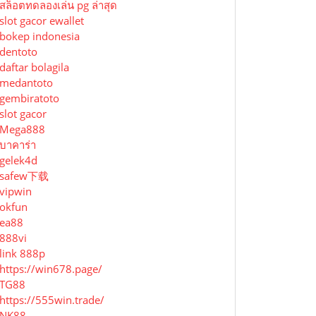
สล็อตทดลองเล่น pg ล่าสุด
slot gacor ewallet
bokep indonesia
dentoto
daftar bolagila
medantoto
gembiratoto
slot gacor
Mega888
บาคาร่า
gelek4d
safew下载
vipwin
okfun
ea88
888vi
link 888p
https://win678.page/
TG88
https://555win.trade/
NK88