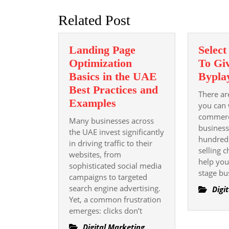
Related Post
Landing Page
Select
Optimization
To Gi
Basics in the UAE
Bypla
Best Practices and
There ar
Landing
Examples
you can 
Page
commerc
Many businesses across
Optimization
business
the UAE invest significantly
hundreds
Basics
in driving traffic to their
selling 
websites, from
in
help you
sophisticated social media
the
stage bu
campaigns to targeted
UAE
search engine advertising.
Digi
Best
Yet, a common frustration
Practices
emerges: clicks don’t
and
Digital Marketing