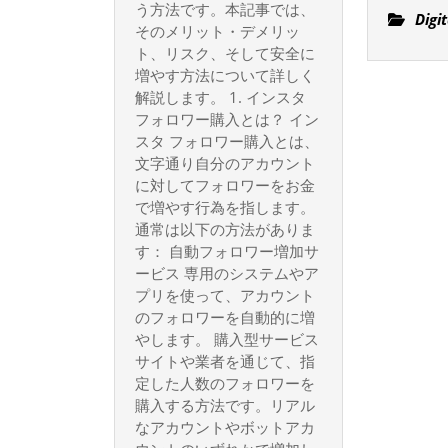
う方法です。本記事では、
の
Digi
そのメリット・デメリッ
完
ト、リスク、そして安全に
全
増やす方法について詳しく
ガ
解説します。 1. インスタ
フォロワー購入とは？ イン
イ
スタ フォロワー購入とは、
ド：
文字通り自分のアカウント
効
に対してフォロワーをお金
果・
で増やす行為を指します。
リ
通常は以下の方法がありま
ス
す： 自動フォロワー増加サ
ービス 専用のシステムやア
ク・
プリを使って、アカウント
注
のフォロワーを自動的に増
意
やします。 購入型サービス
点
サイトや業者を通じて、指
定した人数のフォロワーを
購入する方法です。リアル
なアカウントやボットアカ