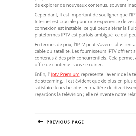
de explorer de nouveaux contenus, souvent inacc
Cependant, il est important de souligner que l’IP
Internet est cruciale pour une expérience de vis
connexion est instable, ce qui peut altérer la flui
plateformes IPTV est parfois ambiguë, ce qui peut
En termes de prix, l’IPTV peut s’avérer plus rent
câble ou satellite. Les fournisseurs IPTV offrent 
contenus à des prix concurrentiels. Cela perme
offre de contenus sans se ruiner.
Enfin, l’
Iptv Premium
représente l’avenir de la t
de streaming, il est évident que de plus en plus
satisfaire leurs besoins en matière de divertiss
regardons la télévision ; elle réinvente notre rel
Post
navigation
PREVIOUS PAGE
Previous
post: