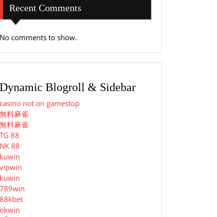
Recent Comments
No comments to show.
Dynamic Blogroll & Sidebar
casino not on gamestop
無料麻雀
無料麻雀
TG 88
NK 88
kuwin
vipwin
kuwin
789win
88kbet
okwin