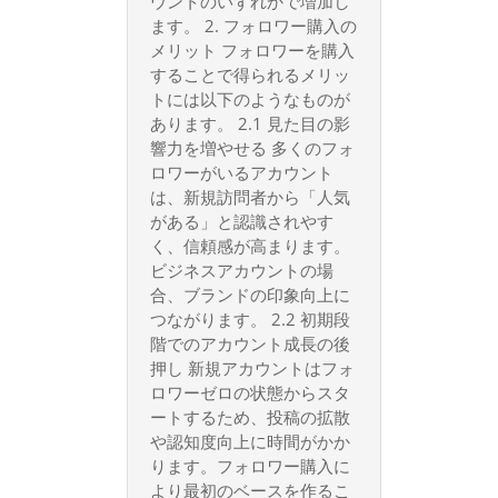
ウントのいずれかで増加し
ます。 2. フォロワー購入の
メリット フォロワーを購入
することで得られるメリッ
トには以下のようなものが
あります。 2.1 見た目の影
響力を増やせる 多くのフォ
ロワーがいるアカウント
は、新規訪問者から「人気
がある」と認識されやす
く、信頼感が高まります。
ビジネスアカウントの場
合、ブランドの印象向上に
つながります。 2.2 初期段
階でのアカウント成長の後
押し 新規アカウントはフォ
ロワーゼロの状態からスタ
ートするため、投稿の拡散
や認知度向上に時間がかか
ります。フォロワー購入に
より最初のベースを作るこ