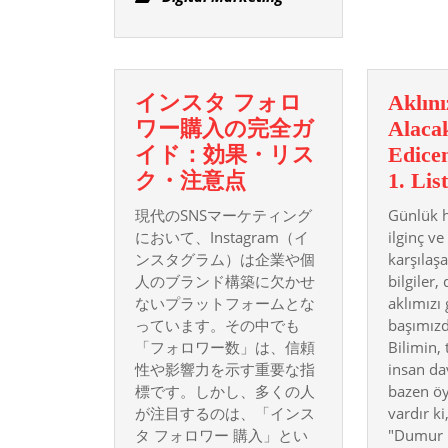
Examples
インスタ フォロ
Aklını
ワー購入の完全ガ
Alaca
イド：効果・リス
Edice
イ
ク・注意点
1. Lis
ン
現代のSNSマーケティング
Günlük h
ス
において、Instagram（イ
ilginç ve
タ
ンスタグラム）は企業や個
karşılaşa
人のブランド構築に欠かせ
フ
bilgiler
ないプラットフォームとな
aklımızı
ォ
っています。その中でも
başımızd
ロ
「フォロワー数」は、信頼
Bilimin,
ワ
性や影響力を示す重要な指
insan da
ー
標です。しかし、多くの人
bazen öy
購
が注目するのは、「インス
vardır k
タ フォロワー 購入」とい
"Dumur
入