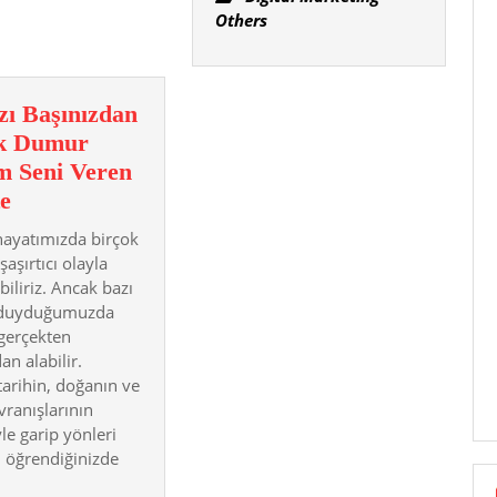
Others
zı Başınızdan
k Dumur
m Seni Veren
Aklınızı
te
Başınızdan
ayatımızda birçok
Alacak
 şaşırtıcı olayla
Dumur
biliriz. Ancak bazı
, duyduğumuzda
Edicem
 gerçekten
Seni
an alabilir.
Veren
 tarihin, doğanın ve
1.
vranışlarının
Liste
le garip yönleri
i, öğrendiğinizde