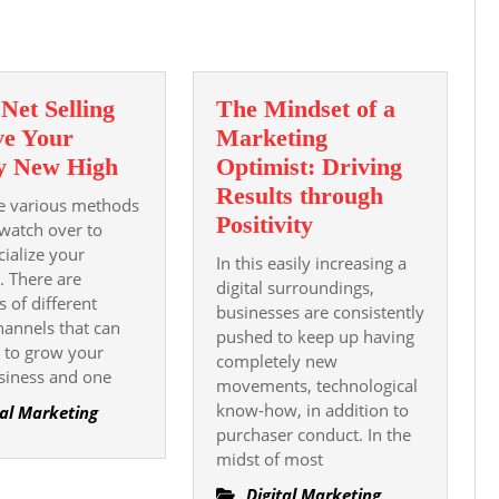
 Net Selling
The Mindset of a
ve Your
Marketing
Select
y New High
Optimist: Driving
Net
Results through
e various methods
Selling
The
Positivity
watch over to
To
Mindset
ialize your
In this easily increasing a
. There are
Give
of
digital surroundings,
 of different
Your
a
businesses are consistently
channels that can
Byplay
pushed to keep up having
Marketing
 to grow your
completely new
New
Optimist:
siness and one
movements, technological
High
Driving
know-how, in addition to
tal Marketing
Results
purchaser conduct. In the
through
midst of most
Positivity
Digital Marketing