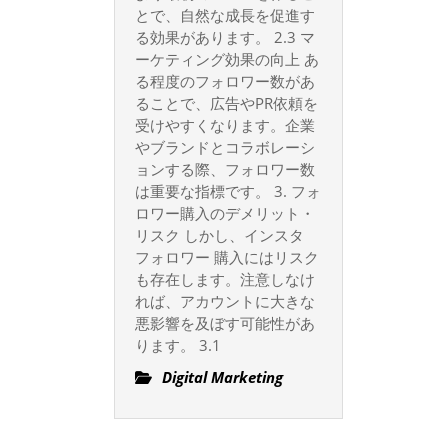
とで、自然な成長を促進す
る効果があります。 2.3 マ
ーケティング効果の向上 あ
る程度のフォロワー数があ
ることで、広告やPR依頼を
受けやすくなります。企業
やブランドとコラボレーシ
ョンする際、フォロワー数
は重要な指標です。 3. フォ
ロワー購入のデメリット・
リスク しかし、インスタ
フォロワー 購入にはリスク
も存在します。注意しなけ
れば、アカウントに大きな
悪影響を及ぼす可能性があ
ります。 3.1
Digital Marketing