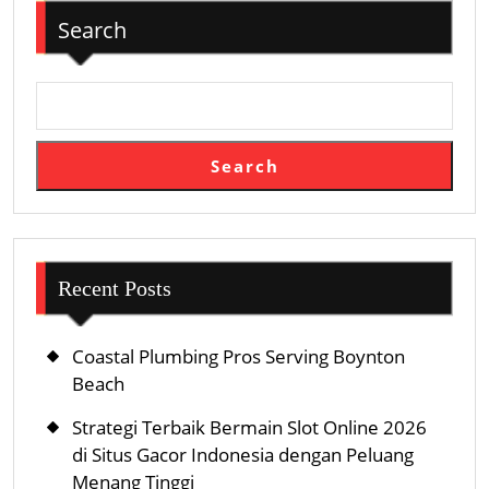
Digital
Search
Amusement
Search
Recent Posts
Coastal Plumbing Pros Serving Boynton
Beach
Strategi Terbaik Bermain Slot Online 2026
di Situs Gacor Indonesia dengan Peluang
Menang Tinggi