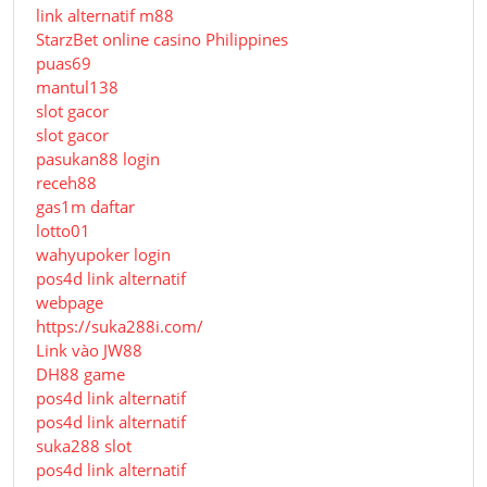
link alternatif m88
StarzBet online casino Philippines
puas69
mantul138
slot gacor
slot gacor
pasukan88 login
receh88
gas1m daftar
lotto01
wahyupoker login
pos4d link alternatif
webpage
https://suka288i.com/
Link vào JW88
DH88 game
pos4d link alternatif
pos4d link alternatif
suka288 slot
pos4d link alternatif