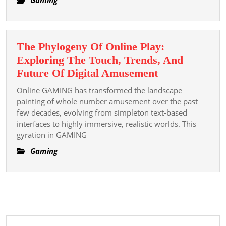
Gaming
The Phylogeny Of Online Play:
Exploring The Touch, Trends, And
The
Future Of Digital Amusement
Phylogeny
Online GAMING has transformed the landscape
Of
painting of whole number amusement over the past
Online
few decades, evolving from simpleton text-based
interfaces to highly immersive, realistic worlds. This
Play:
gyration in GAMING
Exploring
The
Gaming
Touch,
Trends,
And
Future
Of