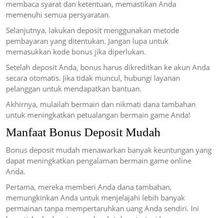
membaca syarat dan ketentuan, memastikan Anda
memenuhi semua persyaratan.
Selanjutnya, lakukan deposit menggunakan metode
pembayaran yang ditentukan. Jangan lupa untuk
memasukkan kode bonus jika diperlukan.
Setelah deposit Anda, bonus harus dikreditkan ke akun Anda
secara otomatis. Jika tidak muncul, hubungi layanan
pelanggan untuk mendapatkan bantuan.
Akhirnya, mulailah bermain dan nikmati dana tambahan
untuk meningkatkan petualangan bermain game Anda!
Manfaat Bonus Deposit Mudah
Bonus deposit mudah menawarkan banyak keuntungan yang
dapat meningkatkan pengalaman bermain game online
Anda.
Pertama, mereka memberi Anda dana tambahan,
memungkinkan Anda untuk menjelajahi lebih banyak
permainan tanpa mempertaruhkan uang Anda sendiri. Ini