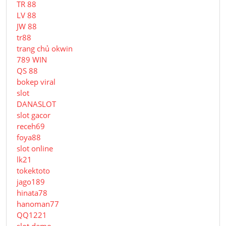
TR 88
LV 88
JW 88
tr88
trang chủ okwin
789 WIN
QS 88
bokep viral
slot
DANASLOT
slot gacor
receh69
foya88
slot online
lk21
tokektoto
jago189
hinata78
hanoman77
QQ1221