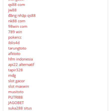
qs88 com
jw88
đăng nhập qs88
nk88 com
98win com
789 win
pokercc
iblis4d
tarungtoto
afktoto
hfm indonesia
api22 alternatif
tapir328
mdg
slot gacor
slot maxwin
musitoto
PUTRI88
JAGOBET
suka288 situs