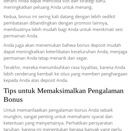
berarti Anda dapat mencoba slot dan strategi baru,
meningkatkan peluang Anda untuk menang.
Kedua, bonus ini sering kali datang dengan lebih sedikit
pembatasan dibandingkan dengan promosi lainnya,
membuatnya lebih mudah bagi Anda untuk menikmati sesi
permainan Anda.
Anda juga akan menemukan bahwa bonus deposit mudah
dapat meningkatkan keterlibatan keseluruhan Anda, menjaga
permainan Anda tetap menarik dan segar.
Terakhir, mereka menumbuhkan rasa loyalitas, karena Anda
lebih cenderung kembali ke situs yang memberi penghargaan
kepada Anda atas deposit Anda.
Tips untuk Memaksimalkan Pengalaman
Bonus
Untuk memanfaatkan pengalaman bonus Anda sebaik
mungkin, sangat penting untuk memahami syarat dan
ketentuan yang menyertainya. Perhatikan persyaratan
taruhan, karena ini menentukan berapa banyak yang perlu