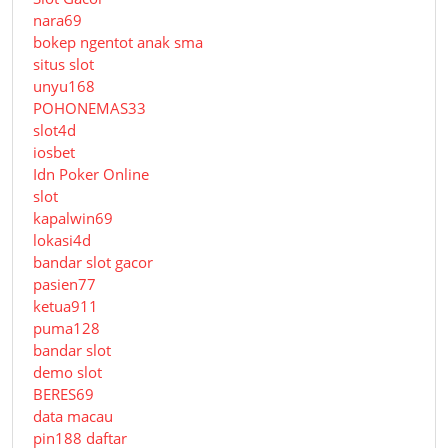
nara69
bokep ngentot anak sma
situs slot
unyu168
POHONEMAS33
slot4d
iosbet
Idn Poker Online
slot
kapalwin69
lokasi4d
bandar slot gacor
pasien77
ketua911
puma128
bandar slot
demo slot
BERES69
data macau
pin188 daftar