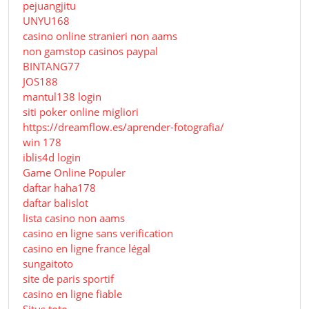
pejuangjitu
UNYU168
casino online stranieri non aams
non gamstop casinos paypal
BINTANG77
JOS188
mantul138 login
siti poker online migliori
https://dreamflow.es/aprender-fotografia/
win 178
iblis4d login
Game Online Populer
daftar haha178
daftar balislot
lista casino non aams
casino en ligne sans verification
casino en ligne france légal
sungaitoto
site de paris sportif
casino en ligne fiable