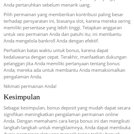
Anda pertaruhkan sebelum menarik uang.
Pilih permainan yang memberikan kontribusi paling besar
terhadap persyaratan ini, biasanya slot, karena mereka sering
memiliki persentase yang lebih tinggi. Tetapkan anggaran
untuk sesi permainan Anda dan patuhi itu; ini membantu
Anda mengelola bankroll Anda dengan efektif.
Perhatikan batas waktu untuk bonus, karena dapat
kedaluwarsa dengan cepat. Terakhir, manfaatkan dukungan
pelanggan jika Anda memiliki pertanyaan tentang bonus
Anda; mereka ada untuk membantu Anda memaksimalkan
pengalaman Anda.
Nikmati permainan Anda!
Kesimpulan
Sebagai kesimpulan, bonus deposit yang mudah dapat secara
signifikan meningkatkan pengalaman permainan online
Anda. Dengan memahami cara kerja bonus ini dan mengikuti
langkah-langkah untuk mengklaimnya, Anda dapat membuka