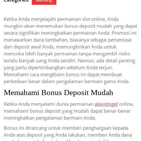
Ketika Anda menjelajahi permainan slot online, Anda
mungkin akan menemukan bonus deposit mudah yang dapat
secara signifikan meningkatkan permainan Anda. Promosi ini
menawarkan dana tambahan, biasanya sebagai persentase
dari deposit awal Anda, memungkinkan Anda untuk
mencoba lebih banyak permainan tanpa mengambil risiko
terlalu banyak uang Anda sendiri. Namun, ada detail penting
yang perlu dipertimbangkan sebelum Anda terjun.
Memahami cara mengklaim bonus ini dapat membuat
perbedaan besar dalam pengalaman bermain game Anda.
Memahami Bonus Deposit Mudah
Ketika Anda menyelami dunia permainan
alexistogel
online,
memahami bonus deposit yang mudah dapat benar-benar
meningkatkan pengalaman bermain Anda.
Bonus ini dirancang untuk memberi penghargaan kepada
Anda atas deposit yang Anda lakukan, memberi Anda dana