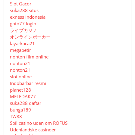
Slot Gacor
suka288 situs
exness indonesia
goto77 login
ライブカジノ
オンラインポーカー
layarkaca21
megapetir
nonton film online
nonton21
nonton21
slot online
Indobarbar resmi
planet128
MELEDAK77
suka288 daftar
bunga189
TW88
Spil casino uden om ROFUS
Udenlandske casinoer