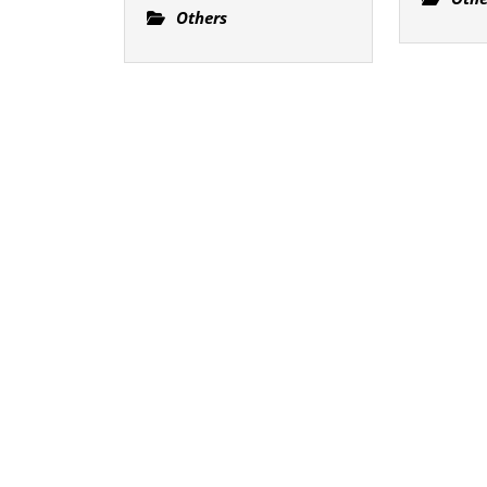
전
Others
략,
성
공
적
으
로
이
기
는
법