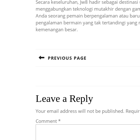
Secara keseluruhan, Jw8 hadir sebagai destinasi
menggabungkan teknologi mutakhir dengan gam
Anda seorang pemain berpengalaman atau baru 
pengalaman bermain yang tak tertandingi yang 
kemenangan besar.
Post
navigation
PREVIOUS PAGE
Previous
post:
Leave a Reply
Your email address will not be published.
Requir
Comment
*