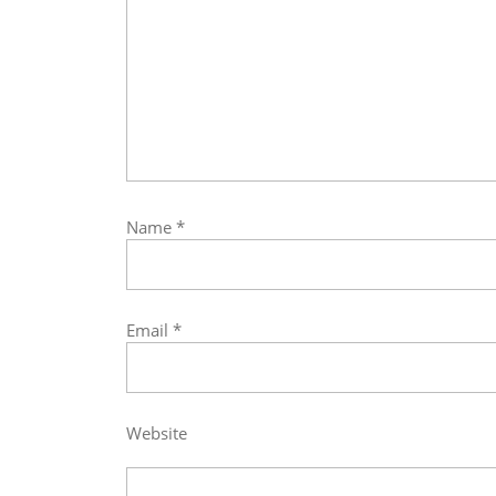
Name
*
Email
*
Website