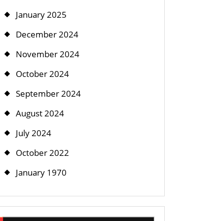
January 2025
December 2024
November 2024
October 2024
September 2024
August 2024
July 2024
October 2022
January 1970