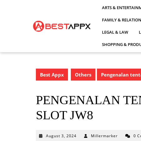
Skip
ARTS & ENTERTAIN
to
content
FAMILY & RELATIO
LEGAL & LAW
SHOPPING & PRODU
Best Appx
Others
Pengenalan tent
PENGENALAN TE
SLOT JW8
August
August 3, 2024
Millermarker
0 