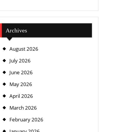
Archives
August 2026
July 2026
June 2026
May 2026
April 2026
March 2026
February 2026
January 2026