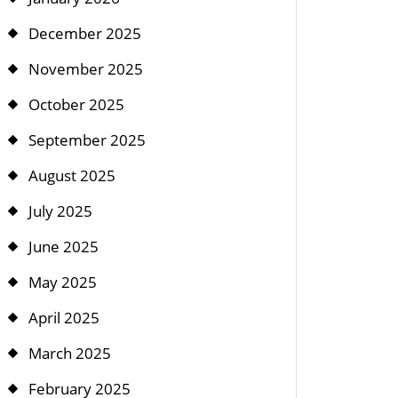
December 2025
November 2025
October 2025
September 2025
August 2025
July 2025
June 2025
May 2025
April 2025
March 2025
February 2025