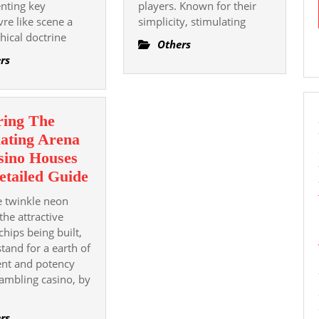
nting key
players. Known for their
e like scene a
simplicity, stimulating
hical doctrine
Others
rs
ring The
lating Arena
sino Houses
Exploring
etailed Guide
The
 twinkle neon
Stimulating
 the attractive
Arena
chips being built,
stand for a earth of
Of
ent and potency
Casino
gambling casino, by
Houses
The
rs