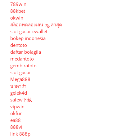
789win
88kbet
okwin
สล็อตทดลองเล่น pg ล่าสุด
slot gacor ewallet
bokep indonesia
dentoto
daftar bolagila
medantoto
gembiratoto
slot gacor
Mega888
บาคาร่า
gelek4d
safew下载
vipwin
okfun
ea88
888vi
link 888p