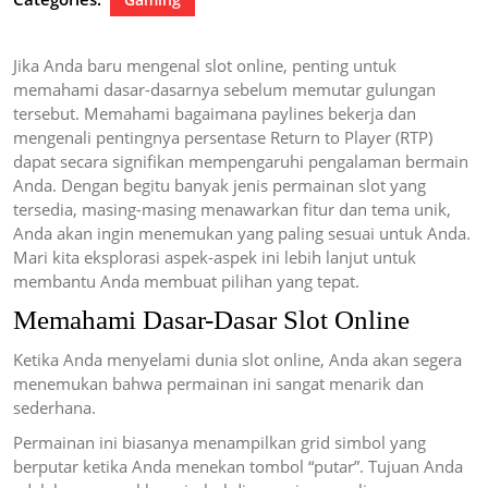
Jika Anda baru mengenal slot online, penting untuk
memahami dasar-dasarnya sebelum memutar gulungan
tersebut. Memahami bagaimana paylines bekerja dan
mengenali pentingnya persentase Return to Player (RTP)
dapat secara signifikan mempengaruhi pengalaman bermain
Anda. Dengan begitu banyak jenis permainan slot yang
tersedia, masing-masing menawarkan fitur dan tema unik,
Anda akan ingin menemukan yang paling sesuai untuk Anda.
Mari kita eksplorasi aspek-aspek ini lebih lanjut untuk
membantu Anda membuat pilihan yang tepat.
Memahami Dasar-Dasar Slot Online
Ketika Anda menyelami dunia slot online, Anda akan segera
menemukan bahwa permainan ini sangat menarik dan
sederhana.
Permainan ini biasanya menampilkan grid simbol yang
berputar ketika Anda menekan tombol “putar”. Tujuan Anda