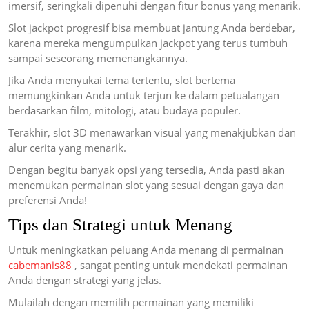
imersif, seringkali dipenuhi dengan fitur bonus yang menarik.
Slot jackpot progresif bisa membuat jantung Anda berdebar,
karena mereka mengumpulkan jackpot yang terus tumbuh
sampai seseorang memenangkannya.
Jika Anda menyukai tema tertentu, slot bertema
memungkinkan Anda untuk terjun ke dalam petualangan
berdasarkan film, mitologi, atau budaya populer.
Terakhir, slot 3D menawarkan visual yang menakjubkan dan
alur cerita yang menarik.
Dengan begitu banyak opsi yang tersedia, Anda pasti akan
menemukan permainan slot yang sesuai dengan gaya dan
preferensi Anda!
Tips dan Strategi untuk Menang
Untuk meningkatkan peluang Anda menang di permainan
cabemanis88
, sangat penting untuk mendekati permainan
Anda dengan strategi yang jelas.
Mulailah dengan memilih permainan yang memiliki