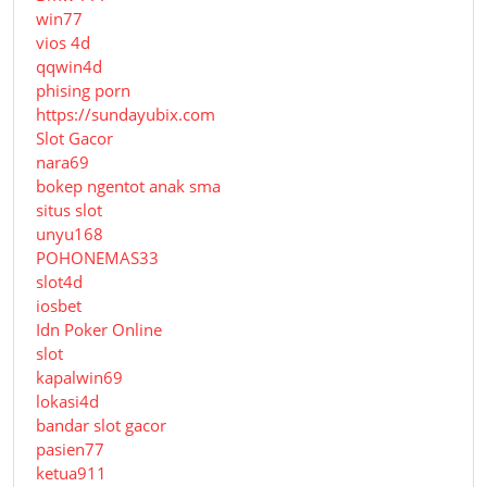
win77
vios 4d
qqwin4d
phising porn
https://sundayubix.com
Slot Gacor
nara69
bokep ngentot anak sma
situs slot
unyu168
POHONEMAS33
slot4d
iosbet
Idn Poker Online
slot
kapalwin69
lokasi4d
bandar slot gacor
pasien77
ketua911