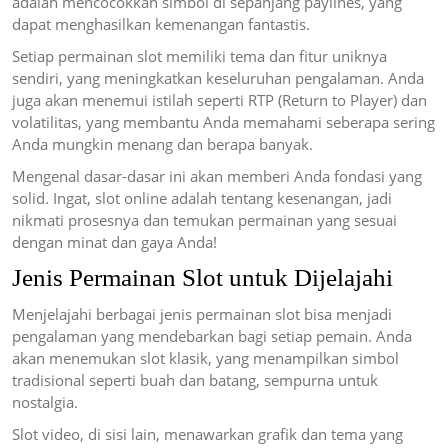
adalah mencocokkan simbol di sepanjang paylines, yang
dapat menghasilkan kemenangan fantastis.
Setiap permainan slot memiliki tema dan fitur uniknya
sendiri, yang meningkatkan keseluruhan pengalaman. Anda
juga akan menemui istilah seperti RTP (Return to Player) dan
volatilitas, yang membantu Anda memahami seberapa sering
Anda mungkin menang dan berapa banyak.
Mengenal dasar-dasar ini akan memberi Anda fondasi yang
solid. Ingat, slot online adalah tentang kesenangan, jadi
nikmati prosesnya dan temukan permainan yang sesuai
dengan minat dan gaya Anda!
Jenis Permainan Slot untuk Dijelajahi
Menjelajahi berbagai jenis permainan slot bisa menjadi
pengalaman yang mendebarkan bagi setiap pemain. Anda
akan menemukan slot klasik, yang menampilkan simbol
tradisional seperti buah dan batang, sempurna untuk
nostalgia.
Slot video, di sisi lain, menawarkan grafik dan tema yang