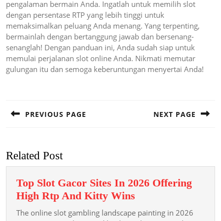
pengalaman bermain Anda. Ingatlah untuk memilih slot
dengan persentase RTP yang lebih tinggi untuk
memaksimalkan peluang Anda menang. Yang terpenting,
bermainlah dengan bertanggung jawab dan bersenang-
senanglah! Dengan panduan ini, Anda sudah siap untuk
memulai perjalanan slot online Anda. Nikmati memutar
gulungan itu dan semoga keberuntungan menyertai Anda!
Post
navigation
PREVIOUS PAGE
NEXT PAGE
Previous
Next
post:
post:
Related Post
Top Slot Gacor Sites In 2026 Offering
Top
High Rtp And Kitty Wins
Slot
The online slot gambling landscape painting in 2026
Gacor