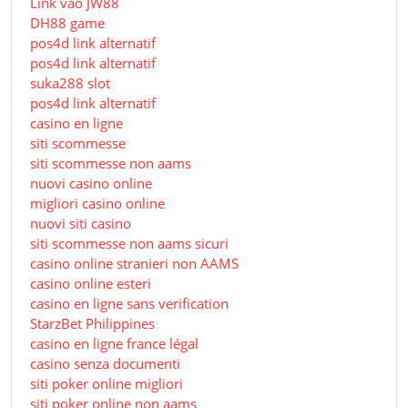
Link vào JW88
DH88 game
pos4d link alternatif
pos4d link alternatif
suka288 slot
pos4d link alternatif
casino en ligne
siti scommesse
siti scommesse non aams
nuovi casino online
migliori casino online
nuovi siti casino
siti scommesse non aams sicuri
casino online stranieri non AAMS
casino online esteri
casino en ligne sans verification
StarzBet Philippines
casino en ligne france légal
casino senza documenti
siti poker online migliori
siti poker online non aams