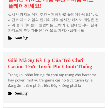
실
플레이하세요!
시
실시간 카지노 게임 추천 – 지금 바로 플레이하세요! 1. 실
간
시간 카지노 게임의 인기와 매력 실시간 카지노 게임은 전
카
세계 플레이어들이 열광하는 오락의 한 형태입니다. 실제
카지노의 분위기를 온라인으로 가져와 집에서도
지
노
Gaming
게
임
추
Giải Mã Sự Kỳ Lạ Của Trò Chơi
천
Giải
Casino Trực Tuyến Phi Chính Thống
–
Mã
지
Trong khi phần lớn người chơi tập trung vào baccarat
Sự
hay poker, một vũ trụ game casino trực tuyến kỳ lạ
금
Kỳ
đang âm thầm phát triển. Đây không phải là
바
Lạ
로
Gaming
Của
플
Trò
레