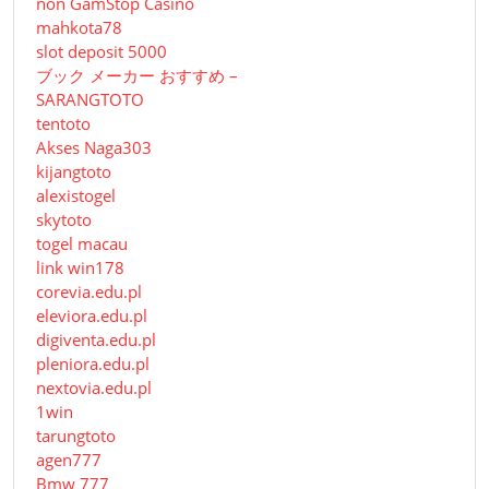
non GamStop Casino
mahkota78
slot deposit 5000
ブック メーカー おすすめ –
SARANGTOTO
tentoto
Akses Naga303
kijangtoto
alexistogel
skytoto
togel macau
link win178
corevia.edu.pl
eleviora.edu.pl
digiventa.edu.pl
pleniora.edu.pl
nextovia.edu.pl
1win
tarungtoto
agen777
Bmw 777