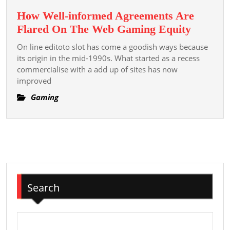
Chơi
이
How Well-informed Agreements Are
Casino
하
How
Flared On The Web Gaming Equity
Trực
세
Well-
Tuyến
On line editoto slot has come a goodish ways because
요!
informe
Phi
its origin in the mid-1990s. What started as a recess
Agreem
commercialise with a add up of sites has now
Chính
improved
Are
Thống
Flared
Gaming
On
The
Web
Gaming
Equity
Search