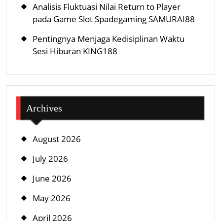
Analisis Fluktuasi Nilai Return to Player
pada Game Slot Spadegaming SAMURAI88
Pentingnya Menjaga Kedisiplinan Waktu
Sesi Hiburan KING188
Archives
August 2026
July 2026
June 2026
May 2026
April 2026