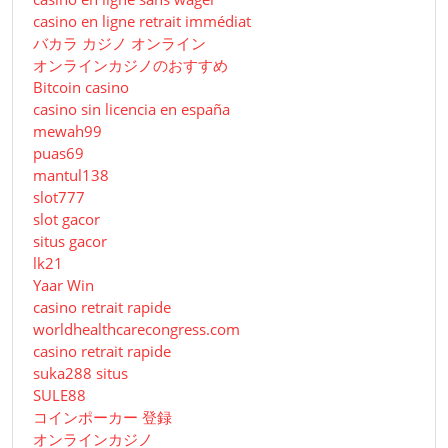
casino en ligne retrait immédiat
バカラ カジノ オンライン
オンラインカジノのおすすめ
Bitcoin casino
casino sin licencia en españa
mewah99
puas69
mantul138
slot777
slot gacor
situs gacor
lk21
Yaar Win
casino retrait rapide
worldhealthcarecongress.com
casino retrait rapide
suka288 situs
SULE88
コインポーカー 登録
オンラインカジノ