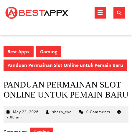
Skip
to
Open
content
Butto
Best Appx
Gaming
Panduan Permainan Slot Online untuk Pemain Baru
PANDUAN PERMAINAN SLOT
ONLINE UNTUK PEMAIN BARU
May
May 23, 2026
sharp_eye
0 Comments
23,
7:00 am
2026
Categories:
Gaming