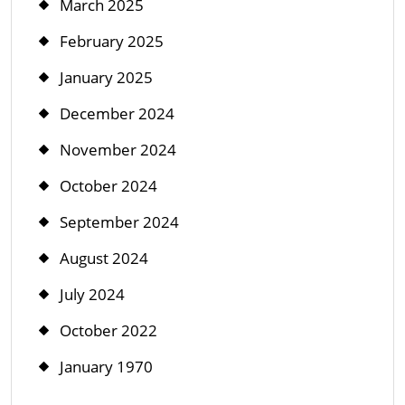
March 2025
February 2025
January 2025
December 2024
November 2024
October 2024
September 2024
August 2024
July 2024
October 2022
January 1970