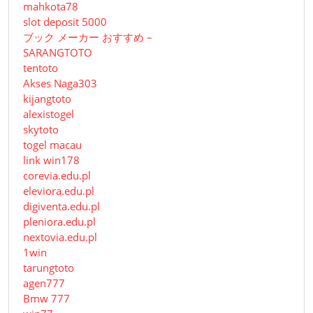
mahkota78
slot deposit 5000
ブック メーカー おすすめ –
SARANGTOTO
tentoto
Akses Naga303
kijangtoto
alexistogel
skytoto
togel macau
link win178
corevia.edu.pl
eleviora.edu.pl
digiventa.edu.pl
pleniora.edu.pl
nextovia.edu.pl
1win
tarungtoto
agen777
Bmw 777