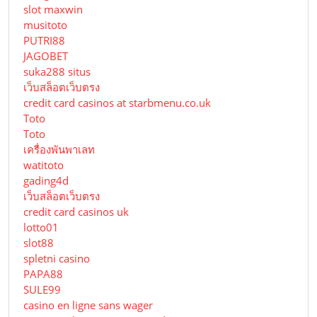
slot maxwin
musitoto
PUTRI88
JAGOBET
suka288 situs
เว็บสล็อตเว็บตรง
credit card casinos at starbmenu.co.uk
Toto
Toto
เครื่องพันพาเลท
watitoto
gading4d
เว็บสล็อตเว็บตรง
credit card casinos uk
lotto01
slot88
spletni casino
PAPA88
SULE99
casino en ligne sans wager