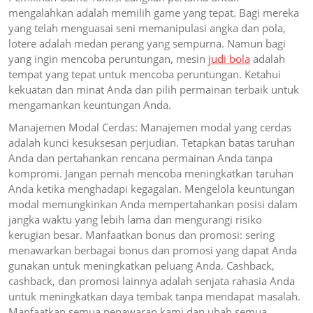
mengalahkan adalah memilih game yang tepat. Bagi mereka
yang telah menguasai seni memanipulasi angka dan pola,
lotere adalah medan perang yang sempurna. Namun bagi
yang ingin mencoba peruntungan, mesin
judi bola
adalah
tempat yang tepat untuk mencoba peruntungan. Ketahui
kekuatan dan minat Anda dan pilih permainan terbaik untuk
mengamankan keuntungan Anda.
Manajemen Modal Cerdas: Manajemen modal yang cerdas
adalah kunci kesuksesan perjudian. Tetapkan batas taruhan
Anda dan pertahankan rencana permainan Anda tanpa
kompromi. Jangan pernah mencoba meningkatkan taruhan
Anda ketika menghadapi kegagalan. Mengelola keuntungan
modal memungkinkan Anda mempertahankan posisi dalam
jangka waktu yang lebih lama dan mengurangi risiko
kerugian besar. Manfaatkan bonus dan promosi: sering
menawarkan berbagai bonus dan promosi yang dapat Anda
gunakan untuk meningkatkan peluang Anda. Cashback,
cashback, dan promosi lainnya adalah senjata rahasia Anda
untuk meningkatkan daya tembak tanpa mendapat masalah.
Manfaatkan semua penawaran kami dan ubah semua