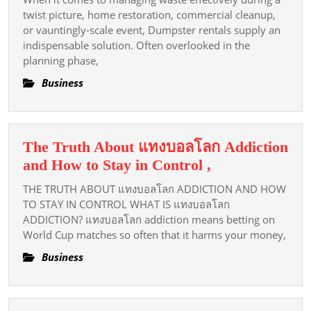
Minimizing
twist picture, home restoration, commercial cleanup,
Waste:
or vauntingly-scale event, Dumpster rentals supply an
indispensable solution. Often overlooked in the
The
planning phase,
Requisite
Steer
Business
To
Dumpster
Rentals
The Truth About แทงบอลโลก Addiction
For
The
and How to Stay in Control ,
Homeowners,
Truth
THE TRUTH ABOUT แทงบอลโลก ADDICTION AND HOW
About
TO STAY IN CONTROL WHAT IS แทงบอลโลก
แทง
ADDICTION? แทงบอลโลก addiction means betting on
World Cup matches so often that it harms your money,
บอล
โลก
Business
Addiction
and
How