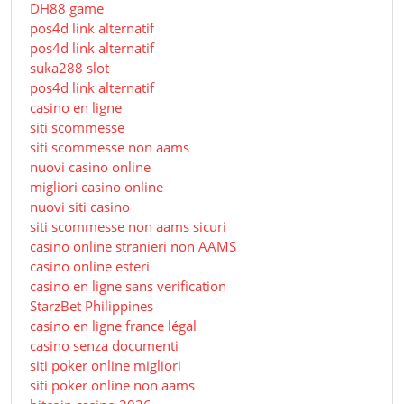
DH88 game
pos4d link alternatif
pos4d link alternatif
suka288 slot
pos4d link alternatif
casino en ligne
siti scommesse
siti scommesse non aams
nuovi casino online
migliori casino online
nuovi siti casino
siti scommesse non aams sicuri
casino online stranieri non AAMS
casino online esteri
casino en ligne sans verification
StarzBet Philippines
casino en ligne france légal
casino senza documenti
siti poker online migliori
siti poker online non aams