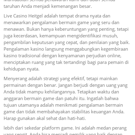
taruhan Anda menjadi kemenangan besar.
Live Casino Heitgel adalah tempat drama nyata dan
menawarkan pengalaman bermain game yang seru dan
menawan. Bukan hanya keberuntungan yang penting, tetapi
juga kecerdasan, kemampuan mengidentifikasi musuh,
pengambilan keputusan yang cepat, dan penilaian yang baik.
Pengalaman kasino langsung menggabungkan kegembiraan
kasino tradisional dengan kenyamanan perjudian online,
menciptakan ruang yang tak tertandingi bagi para pemain di
kehidupan nyata.
Menyerang adalah strategi yang efektif, tetapi mainkan
permainan dengan benar. Jangan berjudi dengan uang yang
Anda tidak mampu kehilangannya. Tetapkan waktu dan
anggaran bermain game dan patuhi itu. Ingatlah bahwa
tujuan utamanya adalah menikmati pengalaman bermain
game dan tidak membahayakan stabilitas keuangan Anda.
Harap gunakan akal sehat dan hati-hati.
lebih dari sekedar platform game. Ini adalah medan perang
yang sengit. Anda bisa menjadi pemilik yang baik dengan