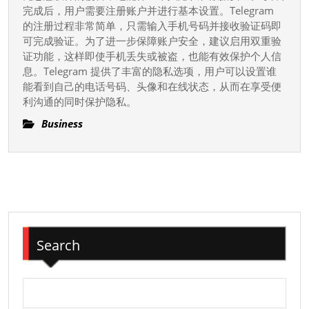
应
完成后，用户需要注册账户并进行基本设置。Telegram
用
的注册过程非常简单，只需输入手机号码并接收验证码即
可完成验证。为了进一步保障账户安全，建议启用双重验
程
证功能，这样即使手机丢失或被盗，也能有效保护个人信
序
息。Telegram 提供了丰富的隐私选项，用户可以设置谁
并
能看到自己的电话号码、头像和在线状态，从而在享受便
充
利沟通的同时保护隐私。
分
Business
利
用
其
全
球
即
时
Search
通
讯
功