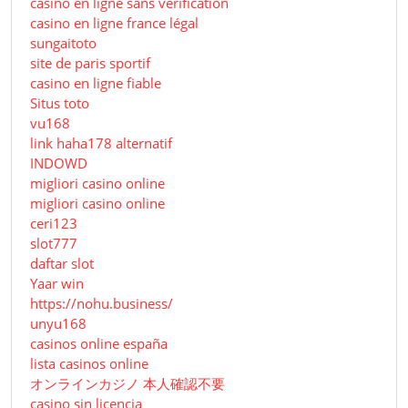
casino en ligne sans verification
casino en ligne france légal
sungaitoto
site de paris sportif
casino en ligne fiable
Situs toto
vu168
link haha178 alternatif
INDOWD
migliori casino online
migliori casino online
ceri123
slot777
daftar slot
Yaar win
https://nohu.business/
unyu168
casinos online españa
lista casinos online
オンラインカジノ 本人確認不要
casino sin licencia