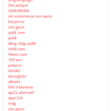
Slot Jackpot
SAMURAI88
siti scommesse non aams
hd porno
slot gacor
qs88 com
jw88
đăng nhập qs88
nk88 com
98win com
789 win
pokercc
iblis4d
tarungtoto
afktoto
hfm indonesia
api22 alternatif
tapir328
mdg
slot gacor