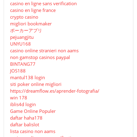
casino en ligne sans verification
casino en ligne france
crypto casino
migliori bookmaker
ポーカーアプリ
pejuangjitu
UNYU168
casino online stranieri non aams
non gamstop casinos paypal
BINTANG77
JOS188
mantul138 login
siti poker online migliori
https://dreamflow.es/aprender-fotografia/
win 178
iblis4d login
Game Online Populer
daftar haha178
daftar balislot
lista casino non aams