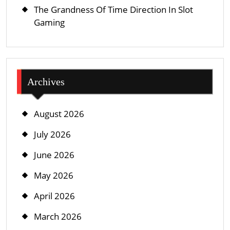
The Grandness Of Time Direction In Slot
Gaming
Archives
August 2026
July 2026
June 2026
May 2026
April 2026
March 2026