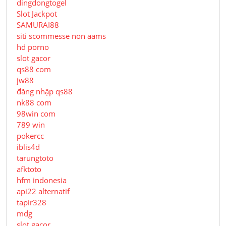
dingdongtogel
Slot Jackpot
SAMURAI88
siti scommesse non aams
hd porno
slot gacor
qs88 com
jw88
đăng nhập qs88
nk88 com
98win com
789 win
pokercc
iblis4d
tarungtoto
afktoto
hfm indonesia
api22 alternatif
tapir328
mdg
slot gacor