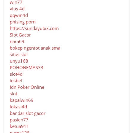
win77
vios 4d
qqwin4d
phising porn
https://sundayubix.com
Slot Gacor
nara69
bokep ngentot anak sma
situs slot
unyu168
POHONEMAS33
slot4d
iosbet
Idn Poker Online
slot
kapalwin69
lokasi4d
bandar slot gacor
pasien77
ketua911
puma128