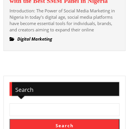
Unlock
with the Best SMM Panel in Nigeria
Rapid
Introduction: The Power of Social Media Marketing in
Social
Nigeria In today’s digital age, social media platforms
Media
have become essential tools for individuals, brands,
and creators aiming to expand their online
Growth
with
Digital Marketing
the
Best
SMM
Panel
in
Nigeria
Search
Search