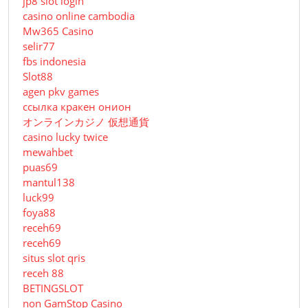
jp8 slot login
casino online cambodia
Mw365 Casino
selir77
fbs indonesia
Slot88
agen pkv games
ссылка кракен онион
オンラインカジノ 仮想通貨
casino lucky twice
mewahbet
puas69
mantul138
luck99
foya88
receh69
receh69
situs slot qris
receh 88
BETINGSLOT
non GamStop Casino