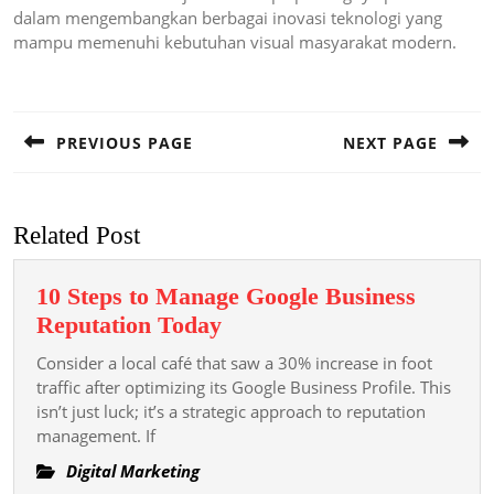
dalam mengembangkan berbagai inovasi teknologi yang
mampu memenuhi kebutuhan visual masyarakat modern.
Post
navigation
PREVIOUS PAGE
NEXT PAGE
Previous
Next
post:
post:
Related Post
10 Steps to Manage Google Business
10
Reputation Today
Steps
Consider a local café that saw a 30% increase in foot
to
traffic after optimizing its Google Business Profile. This
Manage
isn’t just luck; it’s a strategic approach to reputation
management. If
Google
Business
Digital Marketing