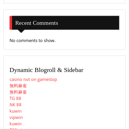
Recent Comments
No comments to show.
Dynamic Blogroll & Sidebar
casino not on gamestop
無料麻雀
無料麻雀
TG 88
NK 88
kuwin
vipwin
kuwin