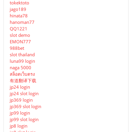
tokektoto
jago189
hinata78
hanoman77
QQ1221
slot demo
EMON777
988bet
slot thailand
luna99 login
naga 5000
สล็อตเว็บตรง
有道翻译下载
jp24 login
jp24 slot login
jp369 login
jp369 slot login
jp99 login
jp99 slot login
jp8 login