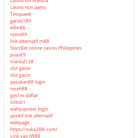
casino sin licencia
casino non aams
Totopaedi
garasi189
edm88
roma99
link alternatif m88
StarzBet online casino Philippines
puas69
mantul138
slot gacor
slot gacor
pasukan88 login
receh88
gas1m daftar
lotto01
wahyupoker login
pos4d link alternatif
webpage
https://suka288i.com/
Link vào JW88