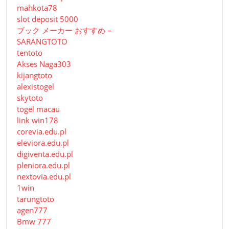
mahkota78
slot deposit 5000
ブック メーカー おすすめ –
SARANGTOTO
tentoto
Akses Naga303
kijangtoto
alexistogel
skytoto
togel macau
link win178
corevia.edu.pl
eleviora.edu.pl
digiventa.edu.pl
pleniora.edu.pl
nextovia.edu.pl
1win
tarungtoto
agen777
Bmw 777