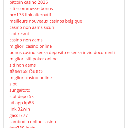
bitcoin casino 2026
siti scommesse bonus
bro178 link alternatif
meilleurs nouveaux casinos belgique
casino non aams sicuri
slot resmi
casino non aams
migliori casino online
bonus casino senza deposito e senza invio documenti
migliori siti poker online
siti non aams
สล็อต168 เว็บตรง
migliori casino online
slot
sungaitoto
slot depo 5k
tải app kp88
link 32win
gacor777
cambodia online casino
fafa789 login