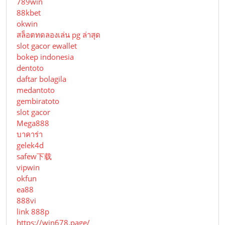
789win
88kbet
okwin
สล็อตทดลองเล่น pg ล่าสุด
slot gacor ewallet
bokep indonesia
dentoto
daftar bolagila
medantoto
gembiratoto
slot gacor
Mega888
บาคาร่า
gelek4d
safew下载
vipwin
okfun
ea88
888vi
link 888p
https://win678.page/