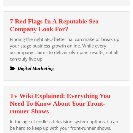
Reputation
Today
7 Red Flags In A Reputable Seo
7
Company Look For?
Red
Finding the right SEO better hal can make or break up
Flags
your stage business growth online. While every
In
accompany claims to deliver olympian results, not all
can truly live up
A
Reputable
Digital Marketing
Seo
Company
Look
Tv Wiki Explained: Everything You
For?
Need To Know About Your Front-
Tv
runner Shows
Wiki
In the age of endless television system options, it can
Explained:
be hard to keep up with your front-runner shows,