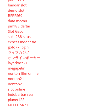
bandar slot
demo slot
BERES69
data macau
pin188 daftar
Slot Gacor
suka288 situs
exness indonesia
goto77 login
ライブカジノ
オンラインポーカー
layarkaca21
megapetir
nonton film online
nonton21
nonton21
slot online
Indobarbar resmi
planet128
MELEDAK77