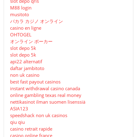
slot depo qris
M88 login
musitoto
バカラ カジノ オンライン
casino en ligne
OHTOGEL
オンライン ポーカー
slot depo 5k
slot depo 5k
api22 alternatif
daftar jambitoto
non uk casino
best fast payout casinos
instant withdrawal casino canada
online gambling texas real money
nettikasinot ilman suomen lisenssiä
ASIA123
speedshack non uk casinos
qiu qiu
casino retrait rapide
casino online france