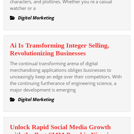
Everything
characters, and plotlines. Whether you re a casual
watcher or a
You
Need
Digital Marketing
To
Know
About
Ai Is Transforming Integer Selling,
Your
Ai
Revolutionizing Businesses
Front-
Is
runner
The continual transforming arena of digital
Transforming
merchandising applications obliges businesses to
Shows
Integer
unceasingly keep an edge over their competitors. With
the continuing furtherance of engineering science, a
Selling,
major development is emerging
Revolutionizing
Businesses
Digital Marketing
Unlock Rapid Social Media Growth