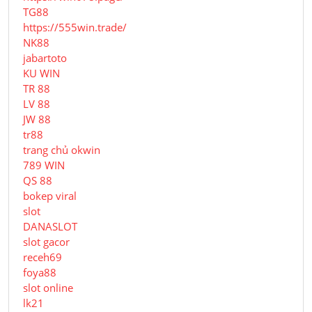
TG88
https://555win.trade/
NK88
jabartoto
KU WIN
TR 88
LV 88
JW 88
tr88
trang chủ okwin
789 WIN
QS 88
bokep viral
slot
DANASLOT
slot gacor
receh69
foya88
slot online
lk21