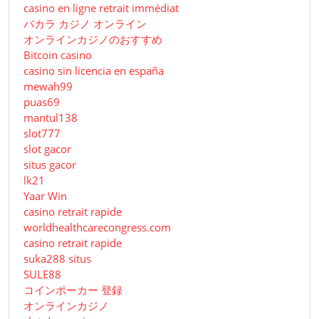
casino en ligne retrait immédiat
バカラ カジノ オンライン
オンラインカジノのおすすめ
Bitcoin casino
casino sin licencia en españa
mewah99
puas69
mantul138
slot777
slot gacor
situs gacor
lk21
Yaar Win
casino retrait rapide
worldhealthcarecongress.com
casino retrait rapide
suka288 situs
SULE88
コインポーカー 登録
オンラインカジノ