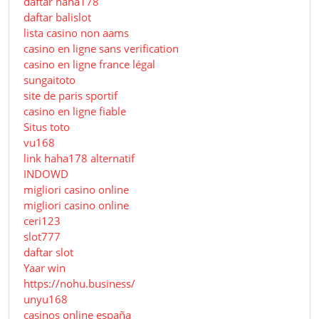
daftar haha178
daftar balislot
lista casino non aams
casino en ligne sans verification
casino en ligne france légal
sungaitoto
site de paris sportif
casino en ligne fiable
Situs toto
vu168
link haha178 alternatif
INDOWD
migliori casino online
migliori casino online
ceri123
slot777
daftar slot
Yaar win
https://nohu.business/
unyu168
casinos online españa