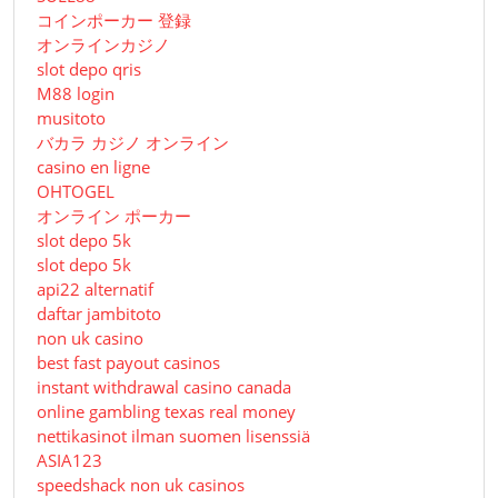
コインポーカー 登録
オンラインカジノ
slot depo qris
M88 login
musitoto
バカラ カジノ オンライン
casino en ligne
OHTOGEL
オンライン ポーカー
slot depo 5k
slot depo 5k
api22 alternatif
daftar jambitoto
non uk casino
best fast payout casinos
instant withdrawal casino canada
online gambling texas real money
nettikasinot ilman suomen lisenssiä
ASIA123
speedshack non uk casinos