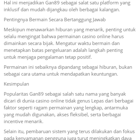
Hal ini menjadikan Gan89 sebagai salat satu platform yang
inklusif dan mudah dijangkau oleh berbagai kalangan.
Pentingnya Bermain Secara Bertanggung Jawab
Meskipun menawarkan hiburan yang menarik, penting untuk
selalu mengingat bahwa permainan casino online harus
dimainkan secara bijak. Mengatur waktu bermain dan
menetapkan batas pengeluaran adalah langkah penting
untuk menjaga pengalaman tetap positif.
Permainan ini sebaiknya dipandang sebagai hiburan, bukan
sebagai cara utama untuk mendapatkan keuntungan.
Kesimpulan
Popularitas Gan89 sebagai salah satu nama yang banyak
dicari di dunia casino online tidak genus Lepas dari berbagai
faktor seperti ragam permainan yang lengkap, antarmuka
yang mudah digunakan, akses fleksibel, serta berbagai
incentive menarik.
Selain itu, pembaruan sistem yang terus dilakukan dan fokus
pada kenyamanan pengguna juga turut meningkatkan daya