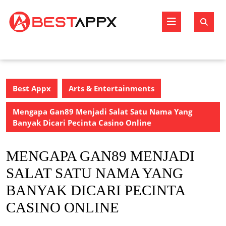
Skip
to
Open
content
Butto
Best Appx
Arts & Entertainments
Mengapa Gan89 Menjadi Salat Satu Nama Yang
Banyak Dicari Pecinta Casino Online
MENGAPA GAN89 MENJADI
SALAT SATU NAMA YANG
BANYAK DICARI PECINTA
CASINO ONLINE