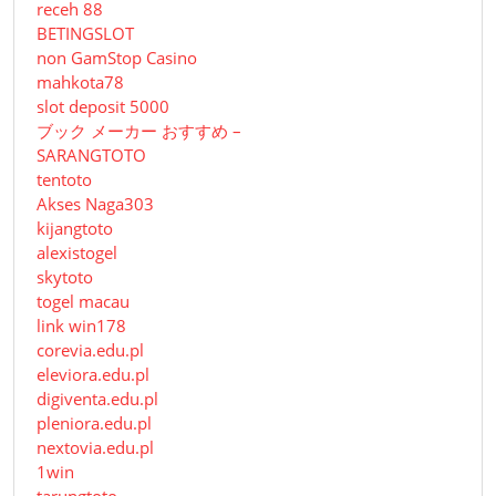
receh 88
BETINGSLOT
non GamStop Casino
mahkota78
slot deposit 5000
ブック メーカー おすすめ –
SARANGTOTO
tentoto
Akses Naga303
kijangtoto
alexistogel
skytoto
togel macau
link win178
corevia.edu.pl
eleviora.edu.pl
digiventa.edu.pl
pleniora.edu.pl
nextovia.edu.pl
1win