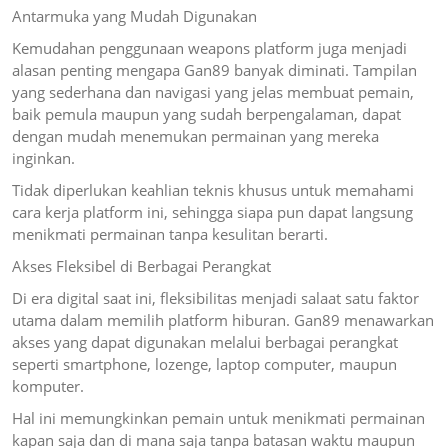
Antarmuka yang Mudah Digunakan
Kemudahan penggunaan weapons platform juga menjadi
alasan penting mengapa Gan89 banyak diminati. Tampilan
yang sederhana dan navigasi yang jelas membuat pemain,
baik pemula maupun yang sudah berpengalaman, dapat
dengan mudah menemukan permainan yang mereka
inginkan.
Tidak diperlukan keahlian teknis khusus untuk memahami
cara kerja platform ini, sehingga siapa pun dapat langsung
menikmati permainan tanpa kesulitan berarti.
Akses Fleksibel di Berbagai Perangkat
Di era digital saat ini, fleksibilitas menjadi salaat satu faktor
utama dalam memilih platform hiburan. Gan89 menawarkan
akses yang dapat digunakan melalui berbagai perangkat
seperti smartphone, lozenge, laptop computer, maupun
komputer.
Hal ini memungkinkan pemain untuk menikmati permainan
kapan saja dan di mana saja tanpa batasan waktu maupun