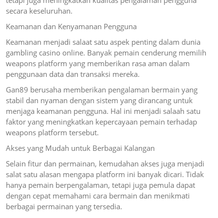
tetapi juga meningkatkan kualitas pengalaman pengguna
secara keseluruhan.
Keamanan dan Kenyamanan Pengguna
Keamanan menjadi salaat satu aspek penting dalam dunia
gambling casino online. Banyak pemain cenderung memilih
weapons platform yang memberikan rasa aman dalam
penggunaan data dan transaksi mereka.
Gan89 berusaha memberikan pengalaman bermain yang
stabil dan nyaman dengan sistem yang dirancang untuk
menjaga keamanan pengguna. Hal ini menjadi salaah satu
faktor yang meningkatkan kepercayaan pemain terhadap
weapons platform tersebut.
Akses yang Mudah untuk Berbagai Kalangan
Selain fitur dan permainan, kemudahan akses juga menjadi
salat satu alasan mengapa platform ini banyak dicari. Tidak
hanya pemain berpengalaman, tetapi juga pemula dapat
dengan cepat memahami cara bermain dan menikmati
berbagai permainan yang tersedia.