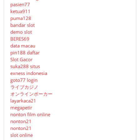
pasien77
ketua911
puma128
bandar slot
demo slot
BERES69
data macau
pin188 daftar
Slot Gacor
suka288 situs
exness indonesia
goto77 login
ライブカジノ
オンラインポーカー
layarkaca21
megapetir
nonton film online
nonton21
nonton21
slot online