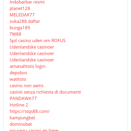
Indobarbar resmi
planet128
MELEDAK77
suka288 daftar
bunga189
TW88
Spil casino uden om ROFUS
Udenlandske casinoer
Udenlandske casinoer
Udenlandske casinoer
amanahtoto login
depobos
watitoto
casino non aams
casinò senza richiesta di documenti
PANDAWA77
Hotline 2
https://stqs88.com/
kampungbet
dominobet
nouveau casino en ligne