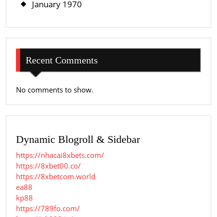
January 1970
Recent Comments
No comments to show.
Dynamic Blogroll & Sidebar
https://nhacai8xbets.com/
https://8xbet00.co/
https://8xbetcom.world
ea88
kp88
https://789fo.com/