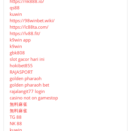
https://nk888.io/
qs88
kuwin
https://98winbet.wiki/
https://lc88ta.com/
https://lv88.fit/
k9win app
k9win
gbk808
slot gacor hari ini
hokibet855
RAJASPORT
golden pharaoh
golden pharaoh bet
rajalangit77 login
casino not on gamestop
無料麻雀
無料麻雀
TG 88
NK 88
kuwin