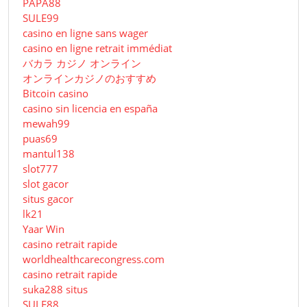
PAPA88
SULE99
casino en ligne sans wager
casino en ligne retrait immédiat
バカラ カジノ オンライン
オンラインカジノのおすすめ
Bitcoin casino
casino sin licencia en españa
mewah99
puas69
mantul138
slot777
slot gacor
situs gacor
lk21
Yaar Win
casino retrait rapide
worldhealthcarecongress.com
casino retrait rapide
suka288 situs
SULE88