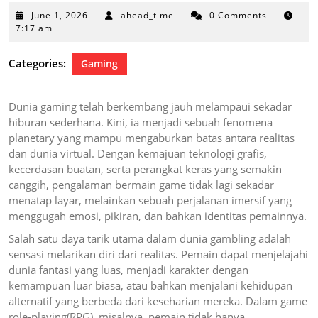
June
June 1, 2026
ahead_time
0 Comments
1,
7:17 am
2026
Categories:
Gaming
Dunia gaming telah berkembang jauh melampaui sekadar
hiburan sederhana. Kini, ia menjadi sebuah fenomena
planetary yang mampu mengaburkan batas antara realitas
dan dunia virtual. Dengan kemajuan teknologi grafis,
kecerdasan buatan, serta perangkat keras yang semakin
canggih, pengalaman bermain game tidak lagi sekadar
menatap layar, melainkan sebuah perjalanan imersif yang
menggugah emosi, pikiran, dan bahkan identitas pemainnya.
Salah satu daya tarik utama dalam dunia gambling adalah
sensasi melarikan diri dari realitas. Pemain dapat menjelajahi
dunia fantasi yang luas, menjadi karakter dengan
kemampuan luar biasa, atau bahkan menjalani kehidupan
alternatif yang berbeda dari keseharian mereka. Dalam game
role-playing(RPG), misalnya, pemain tidak hanya