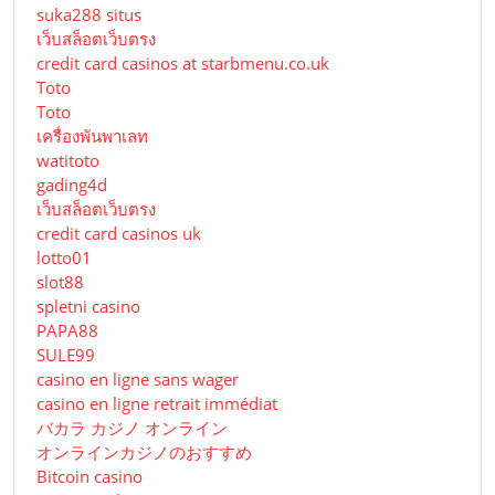
suka288 situs
เว็บสล็อตเว็บตรง
credit card casinos at starbmenu.co.uk
Toto
Toto
เครื่องพันพาเลท
watitoto
gading4d
เว็บสล็อตเว็บตรง
credit card casinos uk
lotto01
slot88
spletni casino
PAPA88
SULE99
casino en ligne sans wager
casino en ligne retrait immédiat
バカラ カジノ オンライン
オンラインカジノのおすすめ
Bitcoin casino