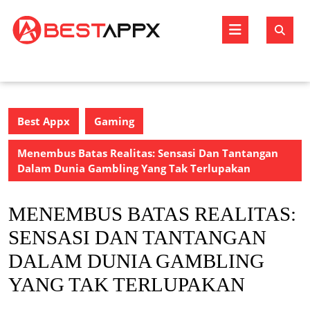
Skip
to
Open
content
Butto
Best Appx
Gaming
Menembus Batas Realitas: Sensasi Dan Tantangan
Dalam Dunia Gambling Yang Tak Terlupakan
MENEMBUS BATAS REALITAS:
SENSASI DAN TANTANGAN
DALAM DUNIA GAMBLING
YANG TAK TERLUPAKAN