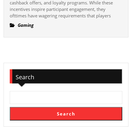
Self-
cashback offers, and loyalty programs. While these
incentives inspire participant engagement, they
exclude
ofttimes have wagering requirements that players
From
On
Gaming
The
Web
Gaming
Web
Sites
Search
Search