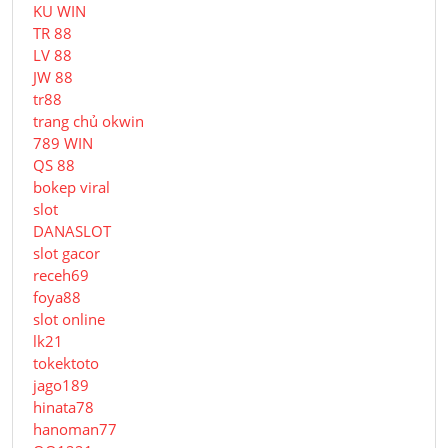
KU WIN
TR 88
LV 88
JW 88
tr88
trang chủ okwin
789 WIN
QS 88
bokep viral
slot
DANASLOT
slot gacor
receh69
foya88
slot online
lk21
tokektoto
jago189
hinata78
hanoman77