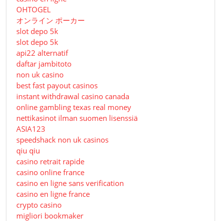
OHTOGEL
オンライン ポーカー
slot depo 5k
slot depo 5k
api22 alternatif
daftar jambitoto
non uk casino
best fast payout casinos
instant withdrawal casino canada
online gambling texas real money
nettikasinot ilman suomen lisenssiä
ASIA123
speedshack non uk casinos
qiu qiu
casino retrait rapide
casino online france
casino en ligne sans verification
casino en ligne france
crypto casino
migliori bookmaker