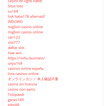
casino en ligne fiable
Situs toto
vu168
link haha178 alternatif
INDOWD
migliori casino online
migliori casino online
ceri123
slot777
daftar slot
Yaar win
https://nohu.business/
unyu168
casinos online españa
lista casinos online
オンラインカジノ 本人確認不要
casino sin licencia
casino non aams
Totopaedi
garasi189
edm88