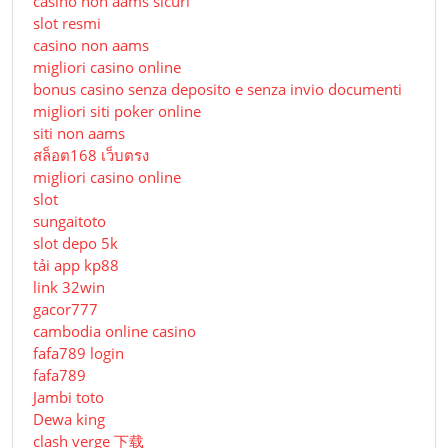
casino non aams sicuri
slot resmi
casino non aams
migliori casino online
bonus casino senza deposito e senza invio documenti
migliori siti poker online
siti non aams
สล็อต168 เว็บตรง
migliori casino online
slot
sungaitoto
slot depo 5k
tải app kp88
link 32win
gacor777
cambodia online casino
fafa789 login
fafa789
Jambi toto
Dewa king
clash verge 下载