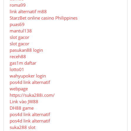
roma99
link alternatif m88
StarzBet online casino Philippines
puas69
mantul138
slot gacor
slot gacor
pasukan88 login
receh88
gas1m daftar
lotto01
wahyupoker login
pos4d link alternatif
webpage
https://suka288i.com/
Link vào JW88
DH88 game
pos4d link alternatif
pos4d link alternatif
suka288 slot