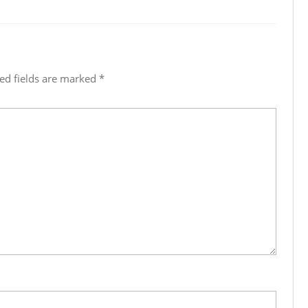
ed fields are marked
*