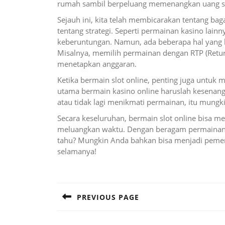
rumah sambil berpeluang memenangkan uang 
Sejauh ini, kita telah membicarakan tentang b
tentang strategi. Seperti permainan kasino lainn
keberuntungan. Namun, ada beberapa hal yang 
Misalnya, memilih permainan dengan RTP (Retur
menetapkan anggaran.
Ketika bermain slot online, penting juga untuk 
utama bermain kasino online haruslah kesenanga
atau tidak lagi menikmati permainan, itu mungk
Secara keseluruhan, bermain slot online bisa
meluangkan waktu. Dengan beragam permainan ya
tahu? Mungkin Anda bahkan bisa menjadi peme
selamanya!
Post
navigation
PREVIOUS PAGE
Previous
post: