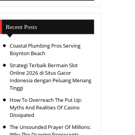
Recent Posts
Coastal Plumbing Pros Serving
Boynton Beach
Strategi Terbaik Bermain Slot
Online 2026 di Situs Gacor
Indonesia dengan Peluang Menang
Tinggi
How To Overreach The Put Up:
Myths And Realities Of Casino
Dissipated
The Unsounded Prayer Of Millions:
Why The Drawing Represents