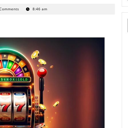
 Comments
8:46 am