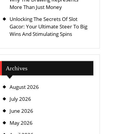
More Than Just Money
Unlocking The Secrets Of Slot
Gacor: Your Ultimate Steer To Big
Wins And Stimulating Spins
Archives
August 2026
July 2026
June 2026
May 2026