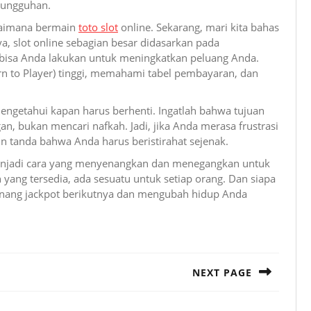
sungguhan.
agaimana bermain
toto slot
online. Sekarang, mari kita bahas
ya, slot online sebagian besar didasarkan pada
bisa Anda lakukan untuk meningkatkan peluang Anda.
n to Player) tinggi, memahami tabel pembayaran, dan
mengetahui kapan harus berhenti. Ingatlah bahwa tujuan
n, bukan mencari nafkah. Jadi, jika Anda merasa frustrasi
in tanda bahwa Anda harus beristirahat sejenak.
 menjadi cara yang menyenangkan dan menegangkan untuk
ng tersedia, ada sesuatu untuk setiap orang. Dan siapa
nang jackpot berikutnya dan mengubah hidup Anda
NEXT PAGE
Next
post: