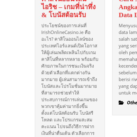
ไอริช – เกมที่น่าทึ่ง
Angka
คา
& โบนัสต้อนรับ
Data 
สิ
ประโยชน์ของการเล่นที่
Menyusu
โน
IrishOnlineCasino.ie คือ
data la
ออนไลน์
อะไร? คาสิโนออนไลน์ของ
salah sa
ประเทศไอร์แลนด์เปิดโอกาส
ไอริช
yang ser
ให้ผู้เล่นเพลิดเพลินไปกับเกม
oleh pe
–
คาสิโนที่หลากหลาย พร้อมกับ
memaha
เกม
ศักยภาพในการชนะเงินจริง
kecende
ที่
ด้วยตัวเลือกที่แตกต่างกัน
sebelum
น่า
มากมาย ผู้เล่นสามารถเข้าถึง
berisi r
ทึ่ง
โบนัสและโปรโมชั่นมากมาย
yang dap
ที่สามารถช่วยทำให้
untuk 
&
ประสบการณ์การเล่นเกมของ
โบนัส
Othe
พวกเขาคุ้มค่ามากยิ่งขึ้น
ต้อนรับ
ตั้งแต่โบนัสต้อนรับ โบนัสรี
โหลด และโปรแกรมสะสม
คะแนน ไปจนถึงวิธีการฝาก
เงินที่น่าตื่นเต้น ตัวเลือกการ