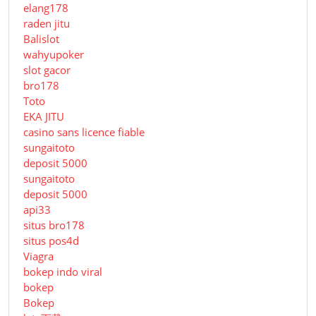
elang178
raden jitu
Balislot
wahyupoker
slot gacor
bro178
Toto
EKA JITU
casino sans licence fiable
sungaitoto
deposit 5000
sungaitoto
deposit 5000
api33
situs bro178
situs pos4d
Viagra
bokep indo viral
bokep
Bokep