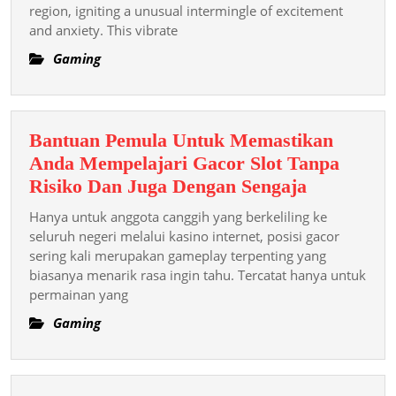
Slot
region, igniting a unusual intermingle of excitement
and anxiety. This vibrate
Gambling
Casino
Gaming
Play
Why
Players
Bantuan Pemula Untuk Memastikan
Keep
Anda Mempelajari Gacor Slot Tanpa
Spinning
Bantuan
Risiko Dan Juga Dengan Sengaja
Pemula
Hanya untuk anggota canggih yang berkeliling ke
Untuk
seluruh negeri melalui kasino internet, posisi gacor
Memastik
sering kali merupakan gameplay terpenting yang
biasanya menarik rasa ingin tahu. Tercatat hanya untuk
Anda
permainan yang
Mempelaja
Gacor
Gaming
Slot
Tanpa
Risiko