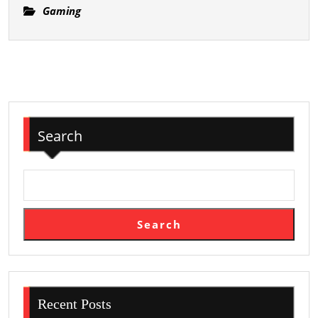
Online
Gaming
Indonesia
Search
Search
Recent Posts