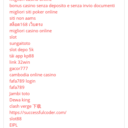
bonus casino senza deposito e senza invio documenti
migliori siti poker online
siti non aams
สล็อต168 เว็บตรง
migliori casino online
slot
sungaitoto
slot depo 5k
tải app kp88
link 32win
gacor777
cambodia online casino
fafa789 login
fafa789
Jambi toto
Dewa king
clash verge 下载
https://successfulcoder.com/
slot88
EIPL