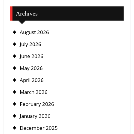
Archives
August 2026
July 2026
June 2026
May 2026
April 2026
March 2026
February 2026
January 2026
December 2025