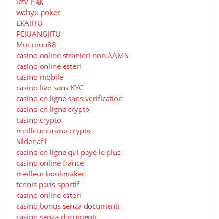
letv下载
wahyu poker
EKAJITU
PEJUANGJITU
Monmon88
casino online stranieri non AAMS
casino online esteri
casino mobile
casino live sans KYC
casino en ligne sans verification
casino en ligne crypto
casino crypto
meilleur casino crypto
Sildenafil
casino en ligne qui paye le plus
casino online france
meilleur bookmaker
tennis paris sportif
casino online esteri
casino bonus senza documenti
casino senza documenti