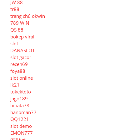
JW 88
tr88
trang chủ okwin
789 WIN
QS 88
bokep viral
slot
DANASLOT
slot gacor
receh69
foya88
slot online
lk21
tokektoto
jago189
hinata78
hanoman77
QQ1221
slot demo
EMON777
988bet