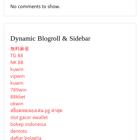
No comments to show.
Dynamic Blogroll & Sidebar
無料麻雀
TG 88
NK 88
kuwin
vipwin
kuwin
789win
88kbet
okwin
สล็อตทดลองเล่น pg ล่าสุด
slot gacor ewallet
bokep indonesia
dentoto
daftar bolagila