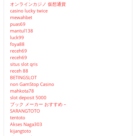
オンラインカジノ 仮想通貨
casino lucky twice
mewahbet
puas69
mantul138
luck99
foya88
receh69
receh69
situs slot qris
receh 88
BETINGSLOT
non GamStop Casino
mahkota78
slot deposit 5000
ブック メーカー おすすめ –
SARANGTOTO
tentoto
Akses Naga303
kijangtoto