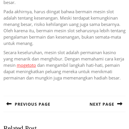
besar.
Pada akhirnya, harus diingat bahwa bermain mesin slot
adalah tentang kesenangan. Meski terdapat kemungkinan
menang besar, risiko kehilangan uang juga sama besarnya.
Oleh karena itu, bermain mesin slot seharusnya lebih tentang
pengalaman bermain dan kesenangan, bukan semata-mata
untuk menang.
Secara keseluruhan, mesin slot adalah permainan kasino
yang menarik dan menghibur. Dengan memahami cara kerja
mesin
mogetoto
dan mengambil langkah hati-hati, pemain
dapat meningkatkan peluang mereka untuk menikmati
permainan dan mungkin juga memenangkan hadiah besar.
Post
navigation
PREVIOUS PAGE
NEXT PAGE
Previous
Next
post:
post:
Related Post