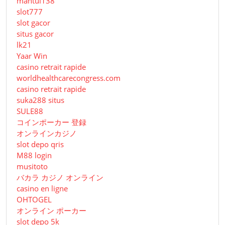
mantul138
slot777
slot gacor
situs gacor
lk21
Yaar Win
casino retrait rapide
worldhealthcarecongress.com
casino retrait rapide
suka288 situs
SULE88
コインポーカー 登録
オンラインカジノ
slot depo qris
M88 login
musitoto
バカラ カジノ オンライン
casino en ligne
OHTOGEL
オンライン ポーカー
slot depo 5k