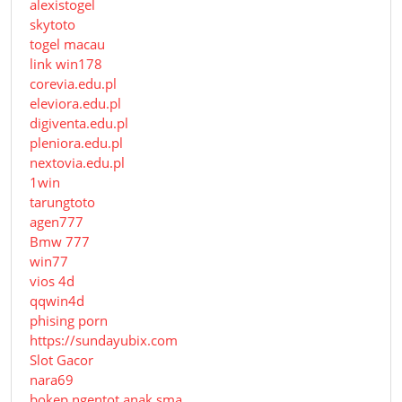
alexistogel
skytoto
togel macau
link win178
corevia.edu.pl
eleviora.edu.pl
digiventa.edu.pl
pleniora.edu.pl
nextovia.edu.pl
1win
tarungtoto
agen777
Bmw 777
win77
vios 4d
qqwin4d
phising porn
https://sundayubix.com
Slot Gacor
nara69
bokep ngentot anak sma