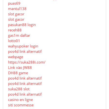
puas69
mantul138
slot gacor
slot gacor
pasukan88 login
receh88
gas1m daftar
lotto01
wahyupoker login
pos4d link alternatif
webpage
https://suka288i.com/
Link vào JW88
DH88 game
pos4d link alternatif
pos4d link alternatif
suka288 slot
pos4d link alternatif
casino en ligne
siti scommesse