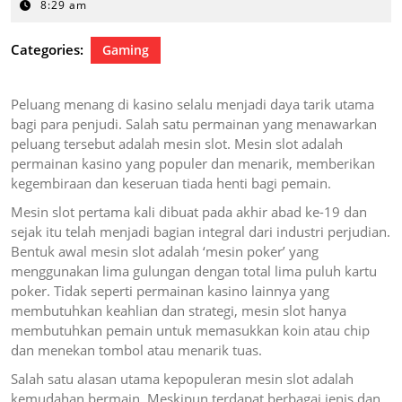
6,
8:29 am
2024
Categories:
Gaming
Peluang menang di kasino selalu menjadi daya tarik utama
bagi para penjudi. Salah satu permainan yang menawarkan
peluang tersebut adalah mesin slot. Mesin slot adalah
permainan kasino yang populer dan menarik, memberikan
kegembiraan dan keseruan tiada henti bagi pemain.
Mesin slot pertama kali dibuat pada akhir abad ke-19 dan
sejak itu telah menjadi bagian integral dari industri perjudian.
Bentuk awal mesin slot adalah ‘mesin poker’ yang
menggunakan lima gulungan dengan total lima puluh kartu
poker. Tidak seperti permainan kasino lainnya yang
membutuhkan keahlian dan strategi, mesin slot hanya
membutuhkan pemain untuk memasukkan koin atau chip
dan menekan tombol atau menarik tuas.
Salah satu alasan utama kepopuleran mesin slot adalah
kemudahan bermain. Meskipun terdapat berbagai jenis dan