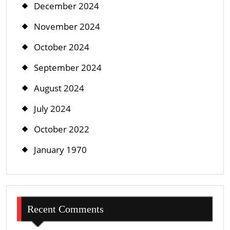
December 2024
November 2024
October 2024
September 2024
August 2024
July 2024
October 2022
January 1970
Recent Comments