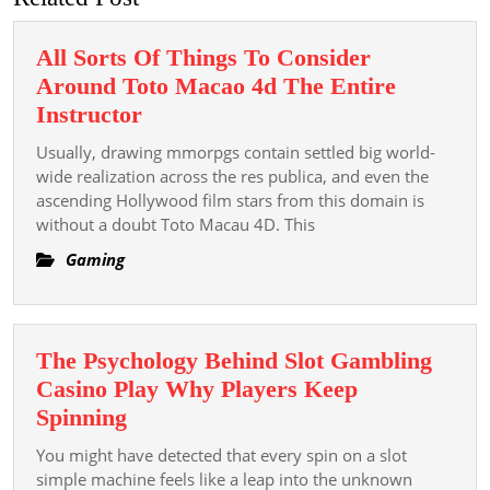
All Sorts Of Things To Consider
Around Toto Macao 4d The Entire
All
Instructor
Sorts
Usually, drawing mmorpgs contain settled big world-
Of
wide realization across the res publica, and even the
Things
ascending Hollywood film stars from this domain is
without a doubt Toto Macau 4D. This
To
Consider
Gaming
Around
Toto
Macao
The Psychology Behind Slot Gambling
4d
Casino Play Why Players Keep
The
The
Spinning
Entire
Psychology
Instructor
You might have detected that every spin on a slot
Behind
simple machine feels like a leap into the unknown