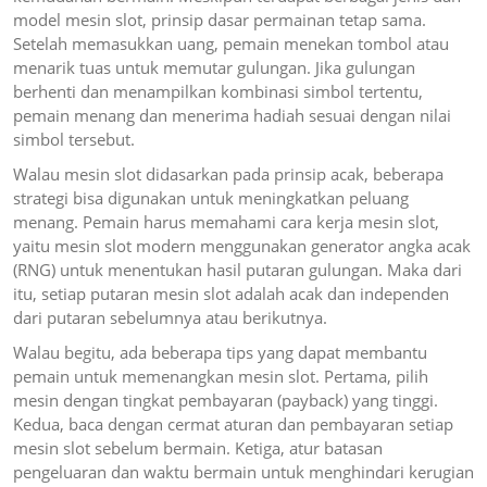
model mesin slot, prinsip dasar permainan tetap sama.
Setelah memasukkan uang, pemain menekan tombol atau
menarik tuas untuk memutar gulungan. Jika gulungan
berhenti dan menampilkan kombinasi simbol tertentu,
pemain menang dan menerima hadiah sesuai dengan nilai
simbol tersebut.
Walau mesin slot didasarkan pada prinsip acak, beberapa
strategi bisa digunakan untuk meningkatkan peluang
menang. Pemain harus memahami cara kerja mesin slot,
yaitu mesin slot modern menggunakan generator angka acak
(RNG) untuk menentukan hasil putaran gulungan. Maka dari
itu, setiap putaran mesin slot adalah acak dan independen
dari putaran sebelumnya atau berikutnya.
Walau begitu, ada beberapa tips yang dapat membantu
pemain untuk memenangkan mesin slot. Pertama, pilih
mesin dengan tingkat pembayaran (payback) yang tinggi.
Kedua, baca dengan cermat aturan dan pembayaran setiap
mesin slot sebelum bermain. Ketiga, atur batasan
pengeluaran dan waktu bermain untuk menghindari kerugian