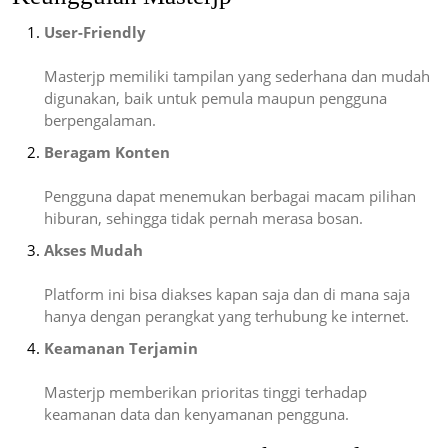
User-Friendly
Masterjp memiliki tampilan yang sederhana dan mudah
digunakan, baik untuk pemula maupun pengguna
berpengalaman.
Beragam Konten
Pengguna dapat menemukan berbagai macam pilihan
hiburan, sehingga tidak pernah merasa bosan.
Akses Mudah
Platform ini bisa diakses kapan saja dan di mana saja
hanya dengan perangkat yang terhubung ke internet.
Keamanan Terjamin
Masterjp memberikan prioritas tinggi terhadap
keamanan data dan kenyamanan pengguna.