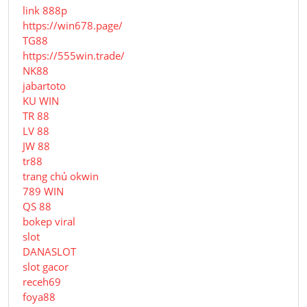
link 888p
https://win678.page/
TG88
https://555win.trade/
NK88
jabartoto
KU WIN
TR 88
LV 88
JW 88
tr88
trang chủ okwin
789 WIN
QS 88
bokep viral
slot
DANASLOT
slot gacor
receh69
foya88