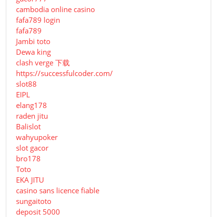
cambodia online casino
fafa789 login
fafa789
Jambi toto
Dewa king
clash verge 下载
https://successfulcoder.com/
slot88
EIPL
elang178
raden jitu
Balislot
wahyupoker
slot gacor
bro178
Toto
EKA JITU
casino sans licence fiable
sungaitoto
deposit 5000