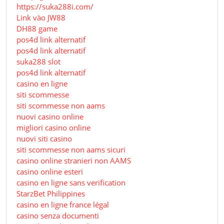
https://suka288i.com/
Link vào JW88
DH88 game
pos4d link alternatif
pos4d link alternatif
suka288 slot
pos4d link alternatif
casino en ligne
siti scommesse
siti scommesse non aams
nuovi casino online
migliori casino online
nuovi siti casino
siti scommesse non aams sicuri
casino online stranieri non AAMS
casino online esteri
casino en ligne sans verification
StarzBet Philippines
casino en ligne france légal
casino senza documenti