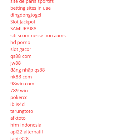
site de paris sportifs
betting sites in uae
dingdongtogel
Slot Jackpot
SAMURAI88
siti scommesse non aams
hd porno
slot gacor
qs88 com
jw88
đăng nhập qs88
nk88 com
98win com
789 win
pokercc
iblis4d
tarungtoto
afktoto
hfm indonesia
api22 alternatif
tapir328