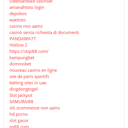
Udenlandske casinoer
amanahtoto login
depobos
watitoto
casino non aams
casinò senza richiesta di documenti
PANDAWA77
Hotline 2
https://stqs88.com/
kampungbet
dominobet
nouveau casino en ligne
site de paris sportifs
betting sites in uae
dingdongtogel
Slot Jackpot
SAMURAI88
siti scommesse non aams
hd porno
slot gacor
qs88 com