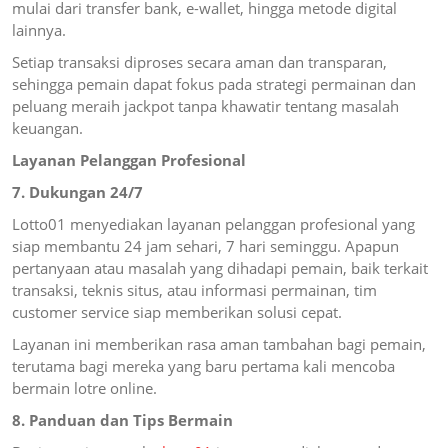
mulai dari transfer bank, e-wallet, hingga metode digital
lainnya.
Setiap transaksi diproses secara aman dan transparan,
sehingga pemain dapat fokus pada strategi permainan dan
peluang meraih jackpot tanpa khawatir tentang masalah
keuangan.
Layanan Pelanggan Profesional
7. Dukungan 24/7
Lotto01 menyediakan layanan pelanggan profesional yang
siap membantu 24 jam sehari, 7 hari seminggu. Apapun
pertanyaan atau masalah yang dihadapi pemain, baik terkait
transaksi, teknis situs, atau informasi permainan, tim
customer service siap memberikan solusi cepat.
Layanan ini memberikan rasa aman tambahan bagi pemain,
terutama bagi mereka yang baru pertama kali mencoba
bermain lotre online.
8. Panduan dan Tips Bermain