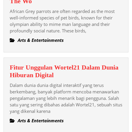
African
The Wo
Grey
African Grey parrots are often regarded as the most
Parrots
well-informed species of pet birds, known for their
For
olympian ability to mime man language and their
profoundly social nature. These birds,
Sale:
A
Arts & Entertainments
Comprehensive
Guide
To
Fitur Unggulan Wortel21 Dalam Dunia
Buying,
Fitur
Hiburan Digital
Lovingness
Unggulan
For,
Dalam dunia dunia digital interaktif yang terus
Wortel21
berkembang, banyak platform mencoba menawarkan
And
Dalam
pengalaman yang lebih menarik bagi pengguna. Salah
Understanding
satu yang sering dibahas adalah Wortel21, sebuah situs
Dunia
The
yang dikenal karena
Hiburan
Wo
Digital
Arts & Entertainments