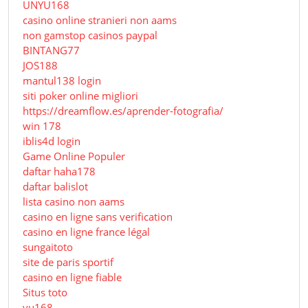
UNYU168
casino online stranieri non aams
non gamstop casinos paypal
BINTANG77
JOS188
mantul138 login
siti poker online migliori
https://dreamflow.es/aprender-fotografia/
win 178
iblis4d login
Game Online Populer
daftar haha178
daftar balislot
lista casino non aams
casino en ligne sans verification
casino en ligne france légal
sungaitoto
site de paris sportif
casino en ligne fiable
Situs toto
vu168