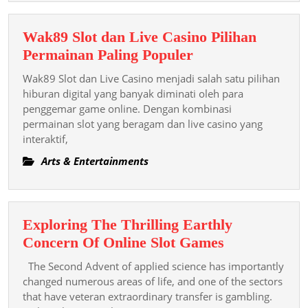
Wak89 Slot dan Live Casino Pilihan
Wak89
Permainan Paling Populer
Slot
Wak89 Slot dan Live Casino menjadi salah satu pilihan
dan
hiburan digital yang banyak diminati oleh para
Live
penggemar game online. Dengan kombinasi
permainan slot yang beragam dan live casino yang
Casino
interaktif,
Pilihan
Permainan
Arts & Entertainments
Paling
Populer
Exploring The Thrilling Earthly
Exploring
Concern Of Online Slot Games
The
The Second Advent of applied science has importantly
Thrilling
changed numerous areas of life, and one of the sectors
Earthly
that have veteran extraordinary transfer is gambling.