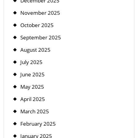
December 2025
November 2025
October 2025
September 2025
August 2025
July 2025
June 2025
May 2025
April 2025
March 2025
February 2025
January 2025