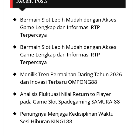
Recent Posts
Bermain Slot Lebih Mudah dengan Akses
Game Lengkap dan Informasi RTP
Terpercaya
Bermain Slot Lebih Mudah dengan Akses
Game Lengkap dan Informasi RTP
Terpercaya
Menilik Tren Permainan Daring Tahun 2026
dan Inovasi Terbaru OMPONG88
Analisis Fluktuasi Nilai Return to Player
pada Game Slot Spadegaming SAMURAI88
Pentingnya Menjaga Kedisiplinan Waktu
Sesi Hiburan KING188