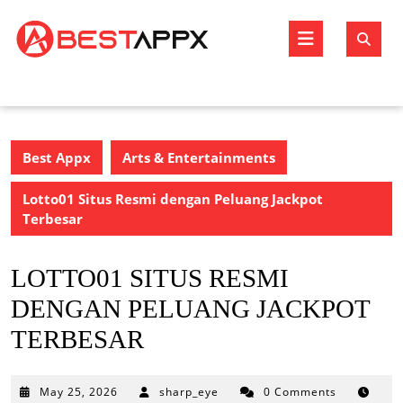
Skip
to
Open
content
Butto
Best Appx
Arts & Entertainments
Lotto01 Situs Resmi dengan Peluang Jackpot
Terbesar
LOTTO01 SITUS RESMI
DENGAN PELUANG JACKPOT
TERBESAR
May
May 25, 2026
sharp_eye
0 Comments