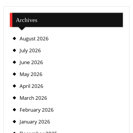
Archives
August 2026
July 2026
June 2026
May 2026
April 2026
March 2026
February 2026
January 2026