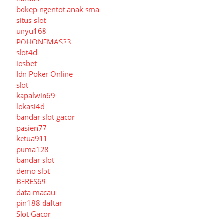
bokep ngentot anak sma
situs slot
unyu168
POHONEMAS33
slot4d
iosbet
Idn Poker Online
slot
kapalwin69
lokasi4d
bandar slot gacor
pasien77
ketua911
puma128
bandar slot
demo slot
BERES69
data macau
pin188 daftar
Slot Gacor