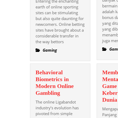
Entering the enchanting
Indulgent
bermain 
earth of online sporting
Sites
adalah k
sites can be stimulating
bonus d
but also quite daunting for
And
yang di
newcomers. Online betting
Their
yang dib
sites have brought about a
Substantial
menamba
considerable transfer in
Features
juga me
the way bettors
Gam
Gaming
Behavioral
Memb
Biometrics in
Menta
Modern Online
Game 
Behavioral
Gambling
Keber
Biometrics
Dunia
The online Ligabandot
in
industry’s evolution has
Mengapa
Modern
pivoted from simple
Panjang 