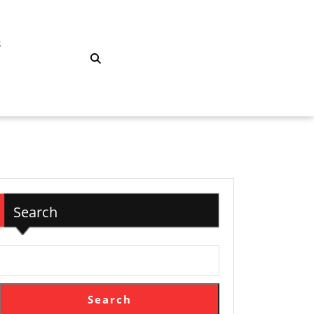
S
Search
Search