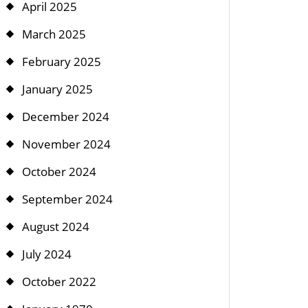
April 2025
March 2025
February 2025
January 2025
December 2024
November 2024
October 2024
September 2024
August 2024
July 2024
October 2022