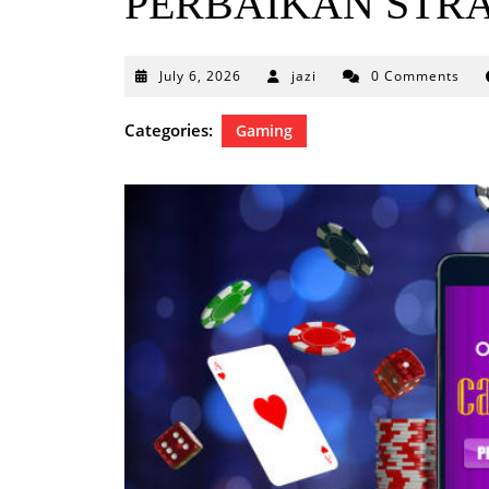
PERBAIKAN STRA
July
July 6, 2026
jazi
0 Comments
6,
2026
Categories:
Gaming