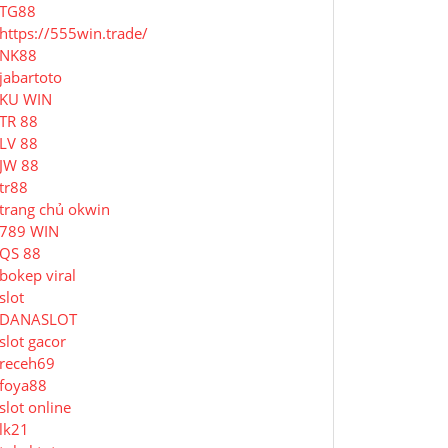
TG88
https://555win.trade/
NK88
jabartoto
KU WIN
TR 88
LV 88
JW 88
tr88
trang chủ okwin
789 WIN
QS 88
bokep viral
slot
DANASLOT
slot gacor
receh69
foya88
slot online
lk21