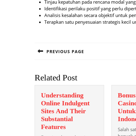
Tinjau kepatuhan pada rencana modal yang 
Identifikasi perilaku positif yang perlu dip
Analisis kesalahan secara objektif untuk p
Terapkan satu penyesuaian strategis kecil un
Post
navigation
PREVIOUS PAGE
Previous
post:
Related Post
Understanding
Bonus
Online Indulgent
Casin
Sites And Their
Untuk
Substantial
Indon
Understanding
Features
Salah sa
Online
banyak 