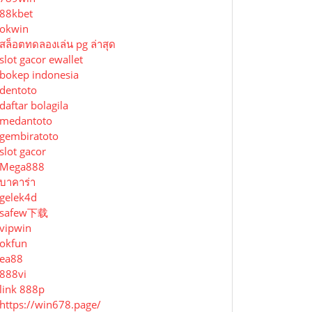
88kbet
okwin
สล็อตทดลองเล่น pg ล่าสุด
slot gacor ewallet
bokep indonesia
dentoto
daftar bolagila
medantoto
gembiratoto
slot gacor
Mega888
บาคาร่า
gelek4d
safew下载
vipwin
okfun
ea88
888vi
link 888p
https://win678.page/