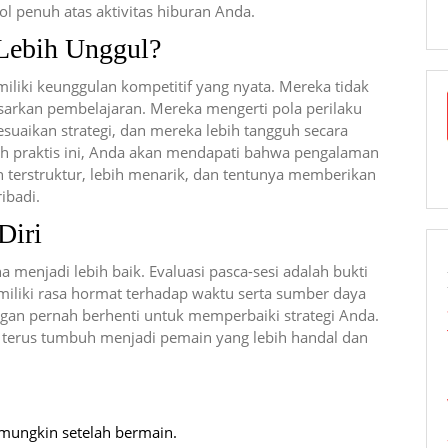
l penuh atas aktivitas hiburan Anda.
Lebih Unggul?
liki keunggulan kompetitif yang nyata. Mereka tidak
arkan pembelajaran. Mereka mengerti pola perilaku
uaikan strategi, dan mereka lebih tangguh secara
ah praktis ini, Anda akan mendapati bahwa pengalaman
terstruktur, lebih menarik, dan tentunya memberikan
ibadi.
Diri
menjadi lebih baik. Evaluasi pasca-sesi adalah bukti
iliki rasa hormat terhadap waktu serta sumber daya
jangan pernah berhenti untuk memperbaiki strategi Anda.
 terus tumbuh menjadi pemain yang lebih handal dan
 mungkin setelah bermain.