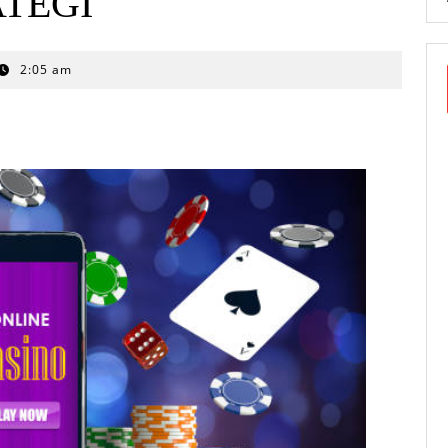
TEGI
2:05 am