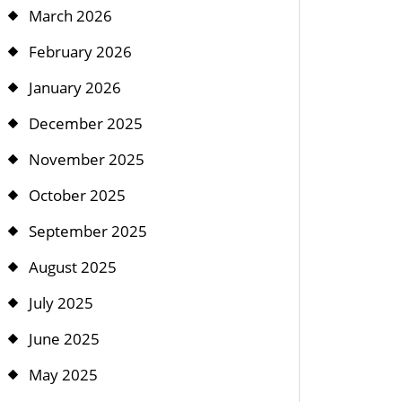
March 2026
February 2026
January 2026
December 2025
November 2025
October 2025
September 2025
August 2025
July 2025
June 2025
May 2025