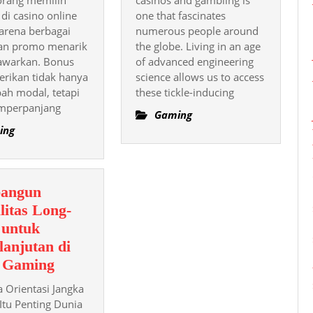
Online
Thrilling
di casino online
one that fascinates
arena berbagai
Untuk
numerous people around
Realm
an promo menarik
the globe. Living in an age
Pemain
Of
tawarkan. Bonus
of advanced engineering
Indonesia
Casino
erikan tidak hanya
science allows us to access
Games
h modal, tetapi
these tickle-inducing
mperpanjang
Gaming
ing
angun
litas Long-
untuk
lanjutan di
Membangun
 Gaming
Mentalitas
 Orientasi Jangka
Long-
Itu Penting Dunia