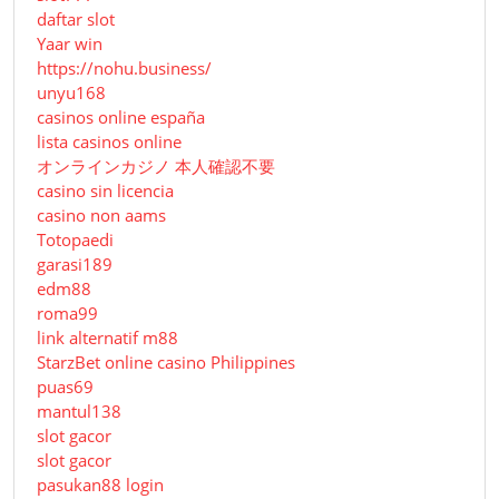
daftar slot
Yaar win
https://nohu.business/
unyu168
casinos online españa
lista casinos online
オンラインカジノ 本人確認不要
casino sin licencia
casino non aams
Totopaedi
garasi189
edm88
roma99
link alternatif m88
StarzBet online casino Philippines
puas69
mantul138
slot gacor
slot gacor
pasukan88 login