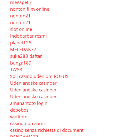
megapetir
nonton film online
nonton21
nonton21
slot online
Indobarbar resmi
planet128
MELEDAK77
suka288 daftar
bunga189
TW88
Spil casino uden om ROFUS
Udenlandske casinoer
Udenlandske casinoer
Udenlandske casinoer
amanahtoto login
depobos
watitoto
casino non aams
casinò senza richiesta di documenti
PANDAWA77