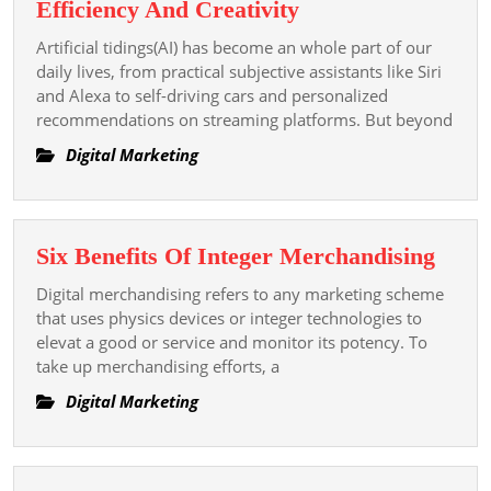
The
Efficiency And Creativity
Superpowe
Artificial tidings(AI) has become an whole part of our
Of
daily lives, from practical subjective assistants like Siri
Ai
and Alexa to self-driving cars and personalized
recommendations on streaming platforms. But beyond
Tools
Unlocking
Digital Marketing
Efficiency
And
Creativity
Six
Six Benefits Of Integer Merchandising
Benef
Digital merchandising refers to any marketing scheme
Of
that uses physics devices or integer technologies to
Integ
elevat a good or service and monitor its potency. To
take up merchandising efforts, a
Merc
Digital Marketing