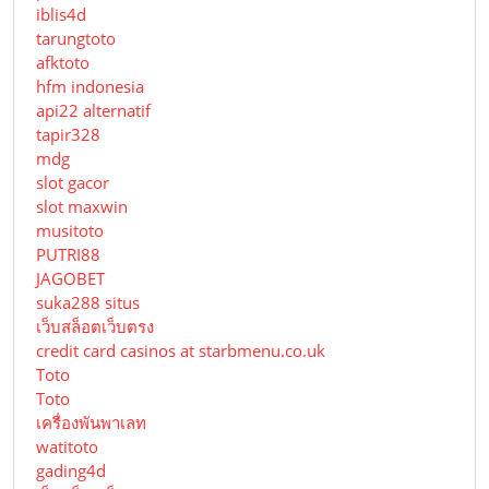
iblis4d
tarungtoto
afktoto
hfm indonesia
api22 alternatif
tapir328
mdg
slot gacor
slot maxwin
musitoto
PUTRI88
JAGOBET
suka288 situs
เว็บสล็อตเว็บตรง
credit card casinos at starbmenu.co.uk
Toto
Toto
เครื่องพันพาเลท
watitoto
gading4d