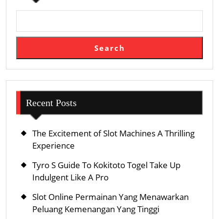
적
인
인
터
Search
넷
도
발
Recent Posts
The Excitement of Slot Machines A Thrilling
Experience
Tyro S Guide To Kokitoto Togel Take Up
Indulgent Like A Pro
Slot Online Permainan Yang Menawarkan
Peluang Kemenangan Yang Tinggi