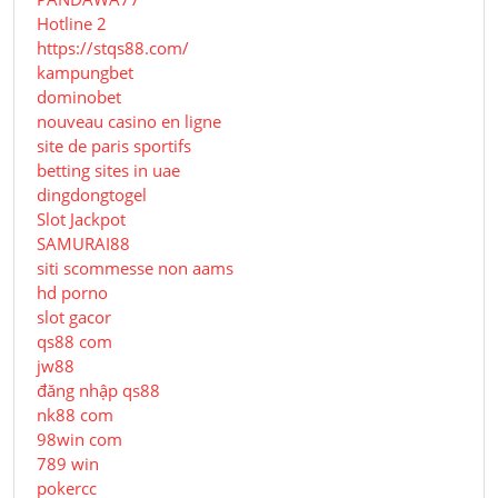
Hotline 2
https://stqs88.com/
kampungbet
dominobet
nouveau casino en ligne
site de paris sportifs
betting sites in uae
dingdongtogel
Slot Jackpot
SAMURAI88
siti scommesse non aams
hd porno
slot gacor
qs88 com
jw88
đăng nhập qs88
nk88 com
98win com
789 win
pokercc