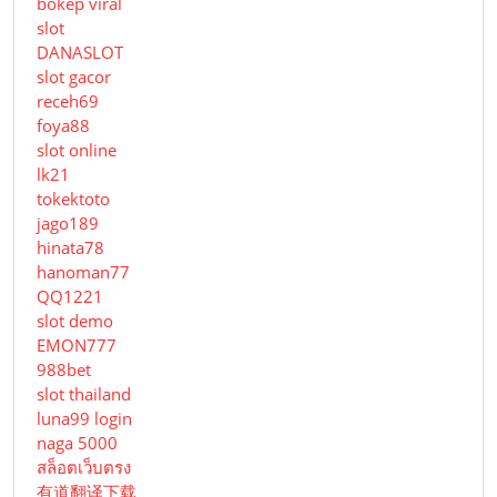
bokep viral
slot
DANASLOT
slot gacor
receh69
foya88
slot online
lk21
tokektoto
jago189
hinata78
hanoman77
QQ1221
slot demo
EMON777
988bet
slot thailand
luna99 login
naga 5000
สล็อตเว็บตรง
有道翻译下载