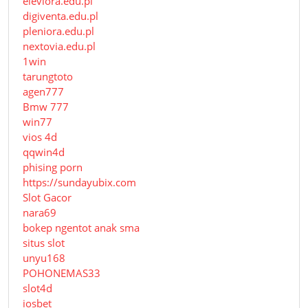
eleviora.edu.pl
digiventa.edu.pl
pleniora.edu.pl
nextovia.edu.pl
1win
tarungtoto
agen777
Bmw 777
win77
vios 4d
qqwin4d
phising porn
https://sundayubix.com
Slot Gacor
nara69
bokep ngentot anak sma
situs slot
unyu168
POHONEMAS33
slot4d
iosbet