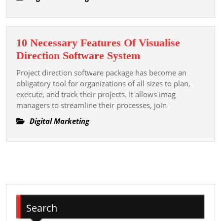
호:
방
법
10 Necessary Features Of Visualise
지
10
Direction Software System
역
Necessary
더
Project direction software package has become an
Features
obligatory tool for organizations of all sizes to plan,
불
Of
execute, and track their projects. It allows imag
어
managers to streamline their processes, join
Visualise
멀
Direction
Digital Marketing
리
Software
떨
System
어
져
있
다
전
Search
형