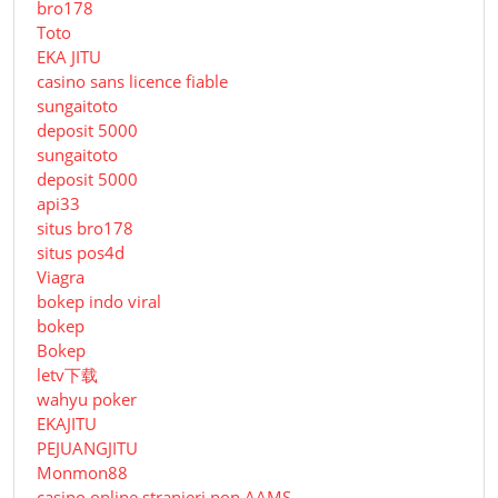
bro178
Toto
EKA JITU
casino sans licence fiable
sungaitoto
deposit 5000
sungaitoto
deposit 5000
api33
situs bro178
situs pos4d
Viagra
bokep indo viral
bokep
Bokep
letv下载
wahyu poker
EKAJITU
PEJUANGJITU
Monmon88
casino online stranieri non AAMS