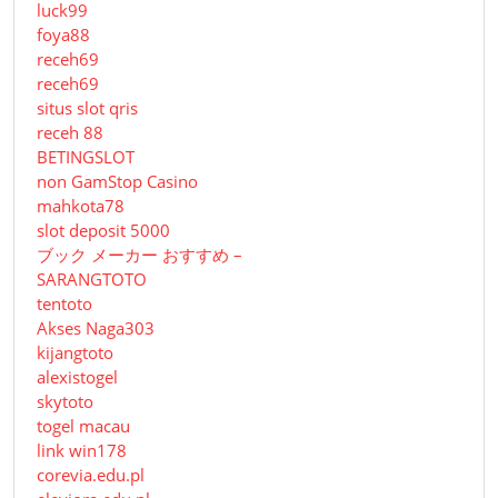
luck99
foya88
receh69
receh69
situs slot qris
receh 88
BETINGSLOT
non GamStop Casino
mahkota78
slot deposit 5000
ブック メーカー おすすめ –
SARANGTOTO
tentoto
Akses Naga303
kijangtoto
alexistogel
skytoto
togel macau
link win178
corevia.edu.pl