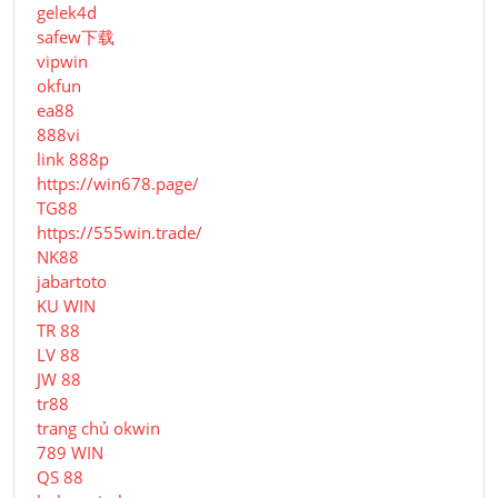
gelek4d
safew下载
vipwin
okfun
ea88
888vi
link 888p
https://win678.page/
TG88
https://555win.trade/
NK88
jabartoto
KU WIN
TR 88
LV 88
JW 88
tr88
trang chủ okwin
789 WIN
QS 88