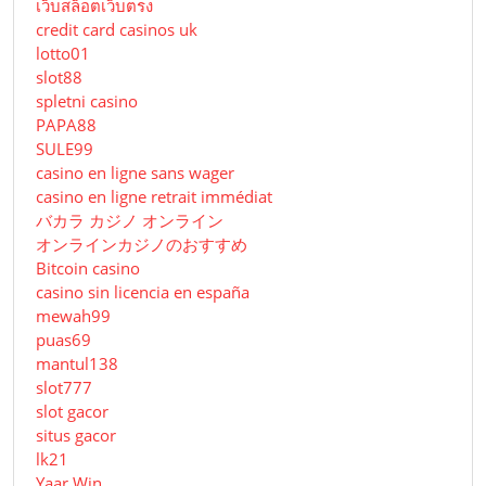
เว็บสล็อตเว็บตรง
credit card casinos uk
lotto01
slot88
spletni casino
PAPA88
SULE99
casino en ligne sans wager
casino en ligne retrait immédiat
バカラ カジノ オンライン
オンラインカジノのおすすめ
Bitcoin casino
casino sin licencia en españa
mewah99
puas69
mantul138
slot777
slot gacor
situs gacor
lk21
Yaar Win