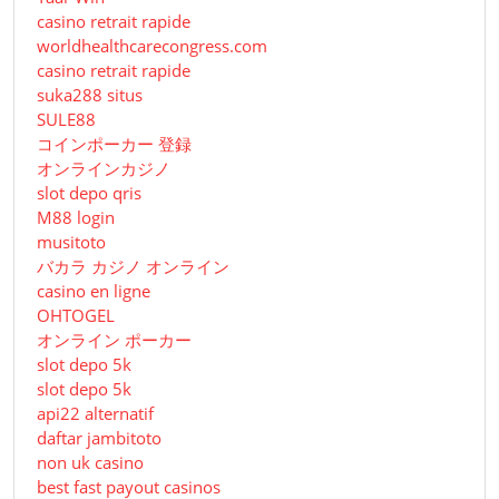
casino retrait rapide
worldhealthcarecongress.com
casino retrait rapide
suka288 situs
SULE88
コインポーカー 登録
オンラインカジノ
slot depo qris
M88 login
musitoto
バカラ カジノ オンライン
casino en ligne
OHTOGEL
オンライン ポーカー
slot depo 5k
slot depo 5k
api22 alternatif
daftar jambitoto
non uk casino
best fast payout casinos