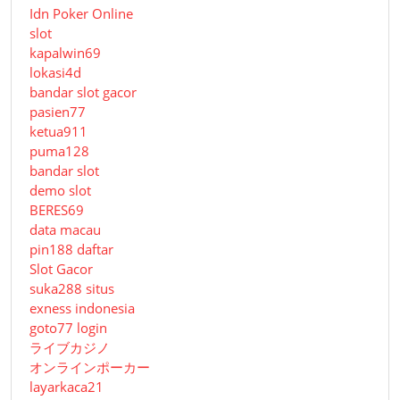
Idn Poker Online
slot
kapalwin69
lokasi4d
bandar slot gacor
pasien77
ketua911
puma128
bandar slot
demo slot
BERES69
data macau
pin188 daftar
Slot Gacor
suka288 situs
exness indonesia
goto77 login
ライブカジノ
オンラインポーカー
layarkaca21