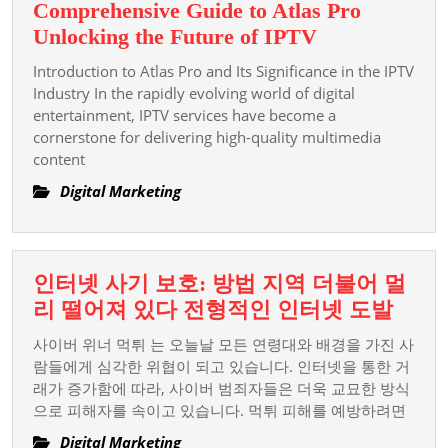
Comprehensive Guide to Atlas Pro
Comprehensi
Unlocking the Future of IPTV
Guide
Introduction to Atlas Pro and Its Significance in the IPTV
to
Industry In the rapidly evolving world of digital
Atlas
entertainment, IPTV services have become a
cornerstone for delivering high-quality multimedia
Pro
content
Unlocking
the
Digital Marketing
Future
of
IPTV
인터넷 사기 보호: 방법 지역 더불어 멀
인
리 떨어져 있다 전형적인 인터넷 도발
터
사이버 위너 먹튀 는 오늘날 모든 연령대와 배경을 가진 사
넷
람들에게 심각한 위협이 되고 있습니다. 인터넷을 통한 거
사
래가 증가함에 따라, 사이버 범죄자들은 더욱 교묘한 방식
으로 피해자를 속이고 있습니다. 먹튀 피해를 예방하려면
기
보
Digital Marketing