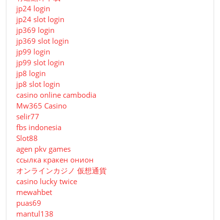
jp24 login
jp24 slot login
jp369 login
jp369 slot login
jp99 login
jp99 slot login
jp8 login
jp8 slot login
casino online cambodia
Mw365 Casino
selir77
fbs indonesia
Slot88
agen pkv games
ссылка кракен онион
オンラインカジノ 仮想通貨
casino lucky twice
mewahbet
puas69
mantul138