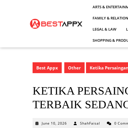
Skip
ARTS & ENTERTAIN
to
content
FAMILY & RELATIO
LEGAL & LAW
SHOPPING & PRODU
Best Appx
Other
Ketika Persainga
KETIKA PERSAIN
TERBAIK SEDAN
June
June 10, 2026
ShahFaisal
0 Com