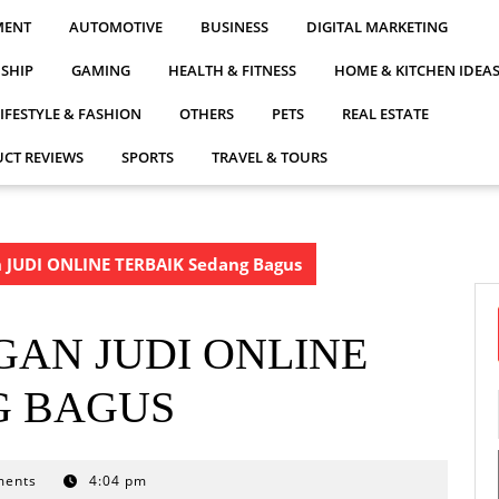
MENT
AUTOMOTIVE
BUSINESS
DIGITAL MARKETING
NSHIP
GAMING
HEALTH & FITNESS
HOME & KITCHEN IDEA
LIFESTYLE & FASHION
OTHERS
PETS
REAL ESTATE
CT REVIEWS
SPORTS
TRAVEL & TOURS
n JUDI ONLINE TERBAIK Sedang Bagus
GAN JUDI ONLINE
G BAGUS
ments
4:04 pm