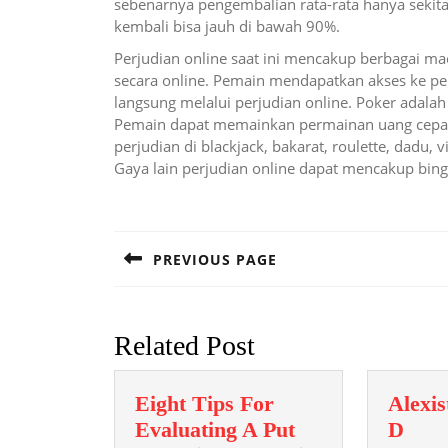
sebenarnya pengembalian rata-rata hanya sekit
kembali bisa jauh di bawah 90%.
Perjudian online saat ini mencakup berbagai ma
secara online. Pemain mendapatkan akses ke pel
langsung melalui perjudian online. Poker adalah
Pemain dapat memainkan permainan uang cepat
perjudian di blackjack, bakarat, roulette, dadu, 
Gaya lain perjudian online dapat mencakup bing
Post
navigation
PREVIOUS PAGE
Previous
post:
Related Post
Eight Tips For
Alexis
Alex
Evaluating A Put
D