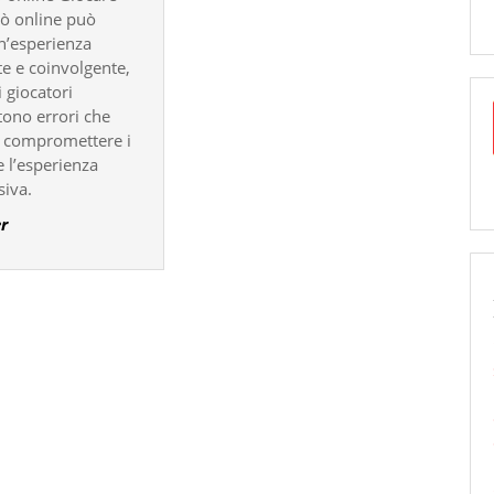
Evitare
nò online può
n’esperienza
nei
te e coinvolgente,
Casinò
 giocatori
Online
ono errori che
 compromettere i
 e l’esperienza
iva.
r