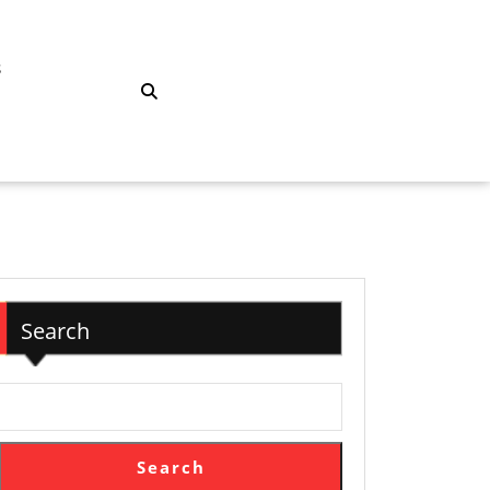
S
Search
Search