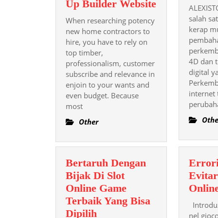
Eight
Up Builder Website
ALEXIST
Tips
salah sat
When researching potency
For
kerap m
new home contractors to
Evaluating
pembaha
hire, you have to rely on
perkemb
top timber,
A
4D dan t
professionalism, customer
Put
digital 
subscribe and relevance in
Up
Perkemb
enjoin to your wants and
Builder
internet
even budget. Because
Website
perubah
most
Othe
Other
Bertaruh Dengan
Error
Bijak Di Slot
Evitar
Online Game
Onlin
Terbaik Yang Bisa
Introduz
Bertaruh
Dipilih
nel gioc