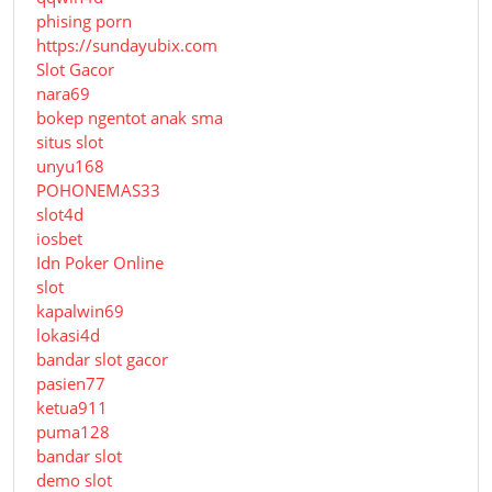
phising porn
https://sundayubix.com
Slot Gacor
nara69
bokep ngentot anak sma
situs slot
unyu168
POHONEMAS33
slot4d
iosbet
Idn Poker Online
slot
kapalwin69
lokasi4d
bandar slot gacor
pasien77
ketua911
puma128
bandar slot
demo slot