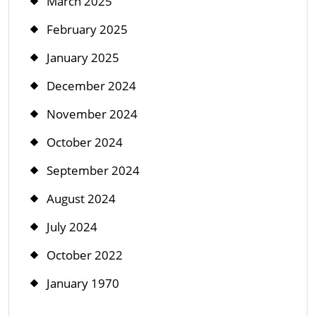
March 2025
February 2025
January 2025
December 2024
November 2024
October 2024
September 2024
August 2024
July 2024
October 2022
January 1970