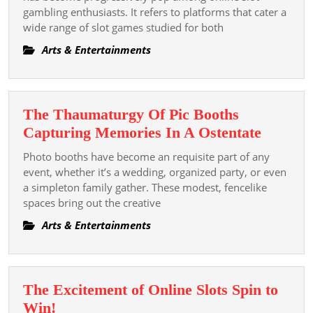
A
gambling enthusiasts. It refers to platforms that cater a
wide range of slot games studied for both
Nail
Initiate
Arts & Entertainments
To
Pro
Steer
The Thaumaturgy Of Pic Booths
The
Capturing Memories In A Ostentate
Thauma
Photo booths have become an requisite part of any
Of
event, whether it’s a wedding, organized party, or even
Pic
a simpleton family gather. These modest, fencelike
spaces bring out the creative
Booths
Captur
Arts & Entertainments
Memori
In
A
The Excitement of Online Slots Spin to
Ostenta
The
Win!