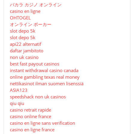
バカラ カジノ オンライン
casino en ligne
OHTOGEL
オンライン ポーカー
slot depo 5k
slot depo 5k
api22 alternatif
daftar jambitoto
non uk casino
best fast payout casinos
instant withdrawal casino canada
online gambling texas real money
nettikasinot ilman suomen lisenssiä
ASIA123
speedshack non uk casinos
qiu qiu
casino retrait rapide
casino online france
casino en ligne sans verification
casino en ligne france