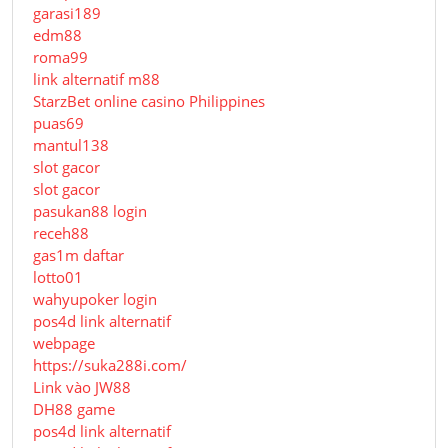
garasi189
edm88
roma99
link alternatif m88
StarzBet online casino Philippines
puas69
mantul138
slot gacor
slot gacor
pasukan88 login
receh88
gas1m daftar
lotto01
wahyupoker login
pos4d link alternatif
webpage
https://suka288i.com/
Link vào JW88
DH88 game
pos4d link alternatif