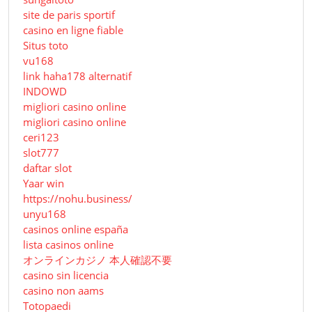
site de paris sportif
casino en ligne fiable
Situs toto
vu168
link haha178 alternatif
INDOWD
migliori casino online
migliori casino online
ceri123
slot777
daftar slot
Yaar win
https://nohu.business/
unyu168
casinos online españa
lista casinos online
オンラインカジノ 本人確認不要
casino sin licencia
casino non aams
Totopaedi