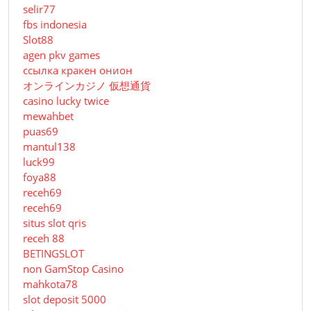
selir77
fbs indonesia
Slot88
agen pkv games
ссылка кракен онион
オンラインカジノ 仮想通貨
casino lucky twice
mewahbet
puas69
mantul138
luck99
foya88
receh69
receh69
situs slot qris
receh 88
BETINGSLOT
non GamStop Casino
mahkota78
slot deposit 5000