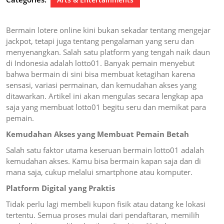
Bermain lotere online kini bukan sekadar tentang mengejar
jackpot, tetapi juga tentang pengalaman yang seru dan
menyenangkan. Salah satu platform yang tengah naik daun
di Indonesia adalah lotto01. Banyak pemain menyebut
bahwa bermain di sini bisa membuat ketagihan karena
sensasi, variasi permainan, dan kemudahan akses yang
ditawarkan. Artikel ini akan mengulas secara lengkap apa
saja yang membuat lotto01 begitu seru dan memikat para
pemain.
Kemudahan Akses yang Membuat Pemain Betah
Salah satu faktor utama keseruan bermain lotto01 adalah
kemudahan akses. Kamu bisa bermain kapan saja dan di
mana saja, cukup melalui smartphone atau komputer.
Platform Digital yang Praktis
Tidak perlu lagi membeli kupon fisik atau datang ke lokasi
tertentu. Semua proses mulai dari pendaftaran, memilih