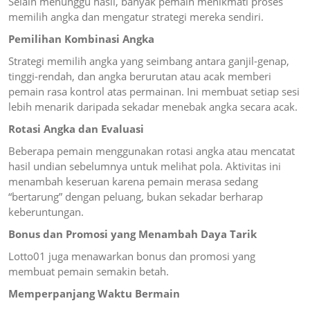
Selain menunggu hasil, banyak pemain menikmati proses
memilih angka dan mengatur strategi mereka sendiri.
Pemilihan Kombinasi Angka
Strategi memilih angka yang seimbang antara ganjil-genap,
tinggi-rendah, dan angka berurutan atau acak memberi
pemain rasa kontrol atas permainan. Ini membuat setiap sesi
lebih menarik daripada sekadar menebak angka secara acak.
Rotasi Angka dan Evaluasi
Beberapa pemain menggunakan rotasi angka atau mencatat
hasil undian sebelumnya untuk melihat pola. Aktivitas ini
menambah keseruan karena pemain merasa sedang
“bertarung” dengan peluang, bukan sekadar berharap
keberuntungan.
Bonus dan Promosi yang Menambah Daya Tarik
Lotto01 juga menawarkan bonus dan promosi yang
membuat pemain semakin betah.
Memperpanjang Waktu Bermain