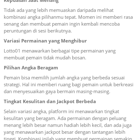
Kepuasan Saat Menang
Tidak ada yang lebih memuaskan daripada melihat
kombinasi angka pilihanmu tepat. Momen ini memberi rasa
senang dan membuat pemain ingin kembali mencoba
peruntungan di sesi berikutnya.
Variasi Permainan yang Menghibur
Lotto01 menawarkan berbagai tipe permainan yang
membuat pemain tidak mudah bosan.
Pilihan Angka Beragam
Pemain bisa memilih jumlah angka yang berbeda sesuai
strategi. Hal ini memberi ruang bagi pemain untuk berkreasi
dan menyesuaikan gaya bermain masing-masing.
Tingkat Kesulitan dan Jackpot Berbeda
Selain variasi angka, platform ini menawarkan tingkat
kesulitan yang beragam. Ada permainan dengan peluang
menang lebih besar namun hadiah lebih kecil, dan ada juga
yang menawarkan jackpot besar dengan tantangan lebih
tinggi. Kombinasi inilah yang membuat permainan semakin