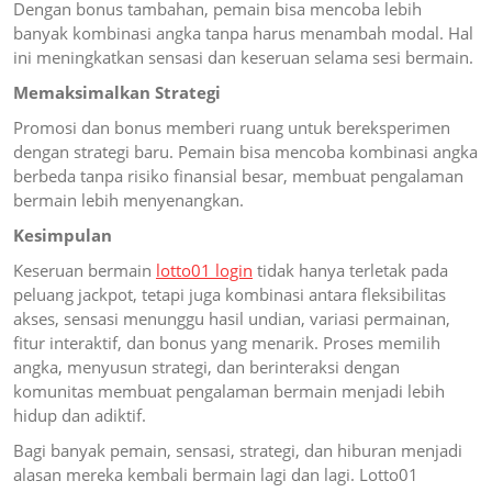
Dengan bonus tambahan, pemain bisa mencoba lebih
banyak kombinasi angka tanpa harus menambah modal. Hal
ini meningkatkan sensasi dan keseruan selama sesi bermain.
Memaksimalkan Strategi
Promosi dan bonus memberi ruang untuk bereksperimen
dengan strategi baru. Pemain bisa mencoba kombinasi angka
berbeda tanpa risiko finansial besar, membuat pengalaman
bermain lebih menyenangkan.
Kesimpulan
Keseruan bermain
lotto01 login
tidak hanya terletak pada
peluang jackpot, tetapi juga kombinasi antara fleksibilitas
akses, sensasi menunggu hasil undian, variasi permainan,
fitur interaktif, dan bonus yang menarik. Proses memilih
angka, menyusun strategi, dan berinteraksi dengan
komunitas membuat pengalaman bermain menjadi lebih
hidup dan adiktif.
Bagi banyak pemain, sensasi, strategi, dan hiburan menjadi
alasan mereka kembali bermain lagi dan lagi. Lotto01