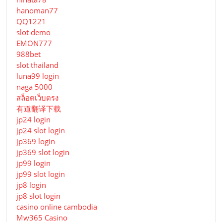
hanoman77
QQ1221
slot demo
EMON777
988bet
slot thailand
luna99 login
naga 5000
สล็อตเว็บตรง
有道翻译下载
jp24 login
jp24 slot login
jp369 login
jp369 slot login
jp99 login
jp99 slot login
jp8 login
jp8 slot login
casino online cambodia
Mw365 Casino