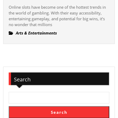
Excitement
Online slots have become one of the hottest trends in
of
the world of gambling. With their easy accessibility,
Online
entertaining gameplay, and potential for big wins, it’s
no wonder that millions
Slots
Spin
Arts & Entertainments
to
Win!
Search
Search