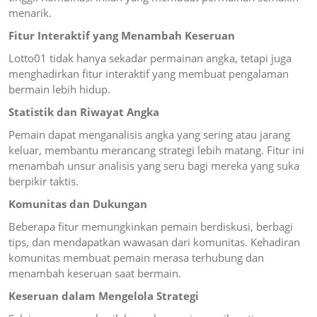
menarik.
Fitur Interaktif yang Menambah Keseruan
Lotto01 tidak hanya sekadar permainan angka, tetapi juga
menghadirkan fitur interaktif yang membuat pengalaman
bermain lebih hidup.
Statistik dan Riwayat Angka
Pemain dapat menganalisis angka yang sering atau jarang
keluar, membantu merancang strategi lebih matang. Fitur ini
menambah unsur analisis yang seru bagi mereka yang suka
berpikir taktis.
Komunitas dan Dukungan
Beberapa fitur memungkinkan pemain berdiskusi, berbagi
tips, dan mendapatkan wawasan dari komunitas. Kehadiran
komunitas membuat pemain merasa terhubung dan
menambah keseruan saat bermain.
Keseruan dalam Mengelola Strategi