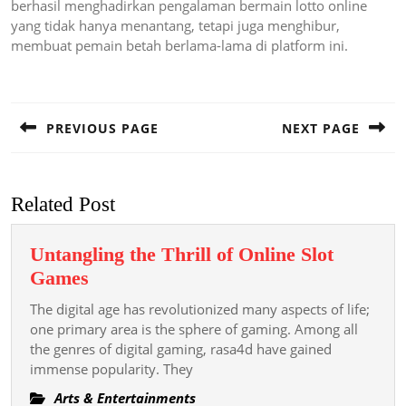
berhasil menghadirkan pengalaman bermain lotto online
yang tidak hanya menantang, tetapi juga menghibur,
membuat pemain betah berlama-lama di platform ini.
Post
navigation
PREVIOUS PAGE
NEXT PAGE
Previous
Next
post:
post:
Related Post
Untangling the Thrill of Online Slot
Untangling
Games
the
The digital age has revolutionized many aspects of life;
Thrill
one primary area is the sphere of gaming. Among all
of
the genres of digital gaming, rasa4d have gained
immense popularity. They
Online
Slot
Arts & Entertainments