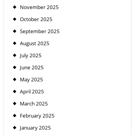
November 2025
October 2025
September 2025
August 2025
July 2025
June 2025
May 2025
April 2025
March 2025
February 2025
January 2025