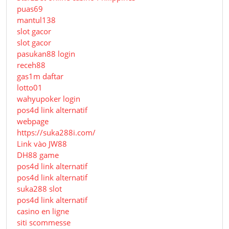
puas69
mantul138
slot gacor
slot gacor
pasukan88 login
receh88
gas1m daftar
lotto01
wahyupoker login
pos4d link alternatif
webpage
https://suka288i.com/
Link vào JW88
DH88 game
pos4d link alternatif
pos4d link alternatif
suka288 slot
pos4d link alternatif
casino en ligne
siti scommesse