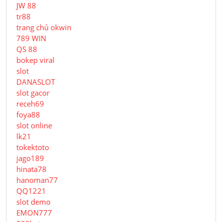
JW 88
tr88
trang chủ okwin
789 WIN
QS 88
bokep viral
slot
DANASLOT
slot gacor
receh69
foya88
slot online
lk21
tokektoto
jago189
hinata78
hanoman77
QQ1221
slot demo
EMON777