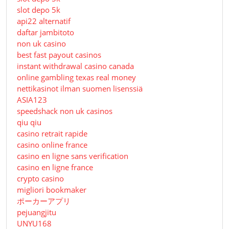
slot depo 5k
api22 alternatif
daftar jambitoto
non uk casino
best fast payout casinos
instant withdrawal casino canada
online gambling texas real money
nettikasinot ilman suomen lisenssiä
ASIA123
speedshack non uk casinos
qiu qiu
casino retrait rapide
casino online france
casino en ligne sans verification
casino en ligne france
crypto casino
migliori bookmaker
ポーカーアプリ
pejuangjitu
UNYU168