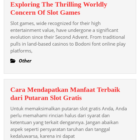
Exploring The Thrilling Worldly
And
Exploring
Concern Of Slot Games
Enga
The
Slot games, wide recognized for their high
Thrilling
entertainment value, have undergone a significant
Worldly
evolution since their Second Advent. From traditional
pulls in land-based casinos to Bodoni font online play
Concern
platforms,
Of
Slot
Other
Games
Cara Mendapatkan Manfaat Terbaik
Cara
dari Putaran Slot Gratis
Mendapatkan
Untuk memaksimalkan putaran slot gratis Anda, Anda
Manfaat
perlu memahami rincian halus dari syarat dan
Terbaik
ketentuan yang terkait dengannya. Jangan abaikan
aspek seperti persyaratan taruhan dan tanggal
dari
kedaluwarsa, karena ini dapat
Putaran