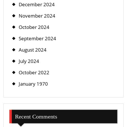
December 2024
November 2024
October 2024
September 2024
August 2024
July 2024
October 2022
January 1970
Recent Comments