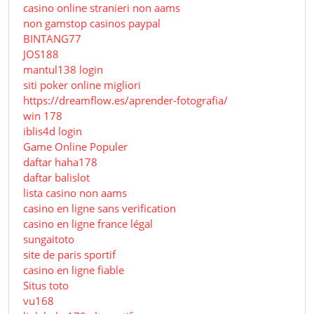
casino online stranieri non aams
non gamstop casinos paypal
BINTANG77
JOS188
mantul138 login
siti poker online migliori
https://dreamflow.es/aprender-fotografia/
win 178
iblis4d login
Game Online Populer
daftar haha178
daftar balislot
lista casino non aams
casino en ligne sans verification
casino en ligne france légal
sungaitoto
site de paris sportif
casino en ligne fiable
Situs toto
vu168