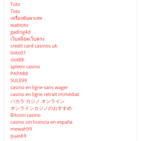
Toto
Toto
เครื่องพันพาเลท
watitoto
gading4d
เว็บสล็อตเว็บตรง
credit card casinos uk
lotto01
slot88
spletni casino
PAPA88
SULE99
casino en ligne sans wager
casino en ligne retrait immédiat
バカラ カジノ オンライン
オンラインカジノのおすすめ
Bitcoin casino
casino sin licencia en españa
mewah99
puas69