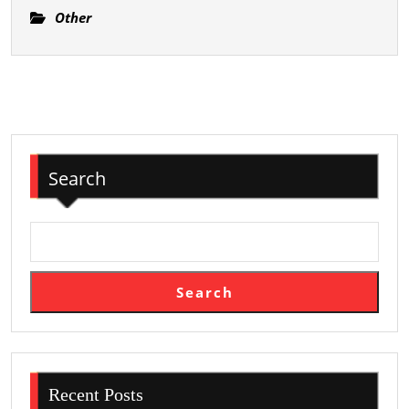
Slot
Other
Gratis
Search
Search
Recent Posts