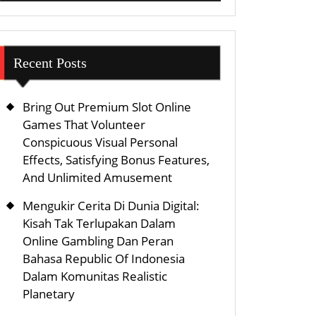
Recent Posts
Bring Out Premium Slot Online
Games That Volunteer
Conspicuous Visual Personal
Effects, Satisfying Bonus Features,
And Unlimited Amusement
Mengukir Cerita Di Dunia Digital:
Kisah Tak Terlupakan Dalam
Online Gambling Dan Peran
Bahasa Republic Of Indonesia
Dalam Komunitas Realistic
Planetary