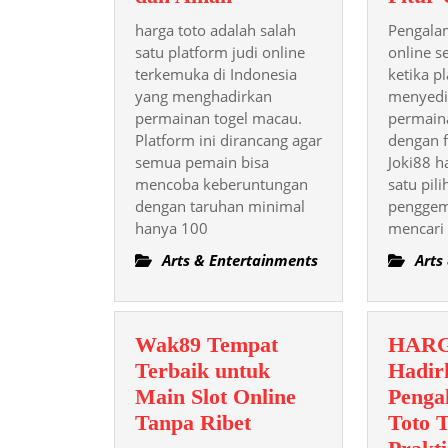
Togel
harga toto adalah salah
Pengala
ke
satu platform judi online
online 
Slot:
terkemuka di Indonesia
ketika p
yang menghadirkan
Semua
menyedi
permainan togel macau.
permain
Ada
Platform ini dirancang agar
dengan f
di
semua pemain bisa
Joki88 h
hargatoto
mencoba keberuntungan
satu pil
dengan
dengan taruhan minimal
penggem
Fasilitas
hanya 100
mencari
Lengkap
Arts & Entertainments
Arts
dan
Aman
Wak89 Tempat
HAR
Terbaik untuk
Hadir
Main Slot Online
Penga
Wak89
Tanpa Ribet
Toto 
Tempat