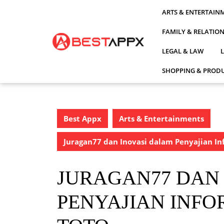
Skip
ARTS & ENTERTAIN
to
content
FAMILY & RELATIO
LEGAL & LAW
SHOPPING & PRODU
Best Appx
Arts & Entertainments
Juragan77 dan Inovasi dalam Penyajian In
JURAGAN77 DAN
PENYAJIAN INF