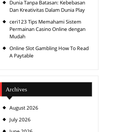
Dunia Tanpa Batasan: Kebebasan
Dan Kreativitas Dalam Dunia Play
ceri123 Tips Memahami Sistem
Permainan Casino Online dengan
Mudah
Online Slot Gambling How To Read
A Paytable
Archives
August 2026
July 2026
June 2026