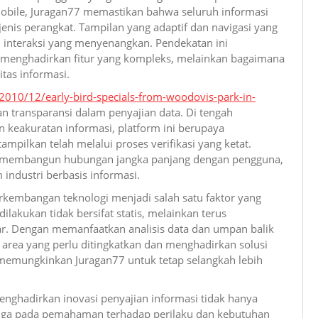
bile, Juragan77 memastikan bahwa seluruh informasi
enis perangkat. Tampilan yang adaptif dan navigasi yang
 interaksi yang menyenangkan. Pendekatan ini
i menghadirkan fitur yang kompleks, melainkan bagaimana
tas informasi.
2010/12/early-bird-specials-from-woodovis-park-in-
transparansi dalam penyajian data. Di tengah
 keakuratan informasi, platform ini berupaya
pilkan telah melalui proses verifikasi yang ketat.
am membangun hubungan jangka panjang dengan pengguna,
industri berbasis informasi.
kembangan teknologi menjadi salah satu faktor yang
lakukan tidak bersifat statis, melainkan terus
r. Dengan memanfaatkan analisis data dan umpan balik
area yang perlu ditingkatkan dan menghadirkan solusi
ni memungkinkan Juragan77 untuk tetap selangkah lebih
nghadirkan inovasi penyajian informasi tidak hanya
i juga pada pemahaman terhadap perilaku dan kebutuhan