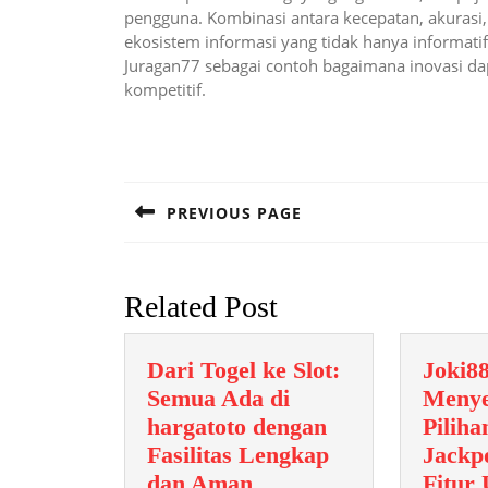
pengguna. Kombinasi antara kecepatan, akuras
ekosistem informasi yang tidak hanya informatif
Juragan77 sebagai contoh bagaimana inovasi da
kompetitif.
Post
navigation
PREVIOUS PAGE
Previous
post:
Related Post
Dari Togel ke Slot:
Joki8
Semua Ada di
Menye
hargatoto dengan
Piliha
Fasilitas Lengkap
Jackp
Dari
dan Aman
Fitur