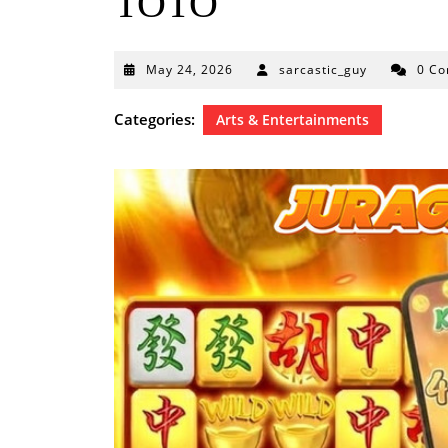
TOTO
May
May 24, 2026
sarcastic_guy
0 C
24,
2026
Categories:
Arts & Entertainments