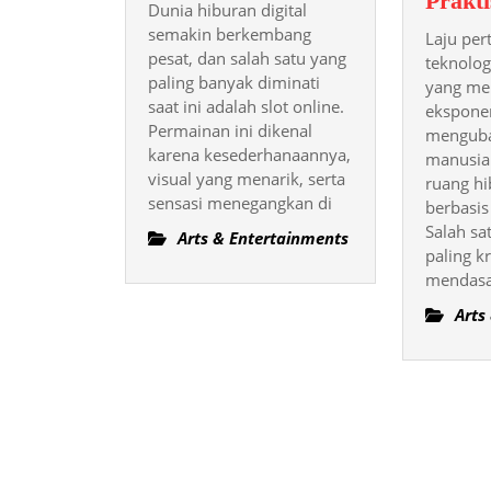
Prakti
Dunia hiburan digital
Terbaik
semakin berkembang
Laju pe
untuk
pesat, dan salah satu yang
teknolog
paling banyak diminati
Main
yang mel
saat ini adalah slot online.
Slot
eksponen
Permainan ini dikenal
mengubah
Online
karena kesederhanaannya,
manusia
Tanpa
visual yang menarik, serta
ruang hi
Ribet
sensasi menegangkan di
berbasi
Salah sa
Arts & Entertainments
paling k
mendasa
Arts