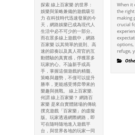
索
探索 線上百家樂 的世界：
When it 
線
娛樂與策略兼備的遊戲吸引
the right
上
力 在科技時代迅速發展的今
making p
天，網路娛樂已成為現代人
百
crucial f
生活中必不可少的一部分。
experien
家
而在眾多線上遊戲中，網路
expectat
樂
百家樂 以其簡單的規則、高
options, 
的
速的節奏以及真人荷官的互
refuge, 
世
動體驗的真實感，俘獲眾多
Othe
界：
玩家的心。不論新手或高
手，掌握這個遊戲的精髓、
娛
策略與趨勢，不僅可以提升
樂
勝率，更能感受博弈帶來的
與
樂趣與挑戰。 線上百家樂.
策
何謂 線上百家樂？ 網路百
略
家樂 是來自實體賭場的傳統
撲克遊戲「百家樂」的虛擬
兼
版。玩家透過網際網路，即
備
可在隨時隨地進入遊戲平
的
台，與世界各地的玩家一同
遊