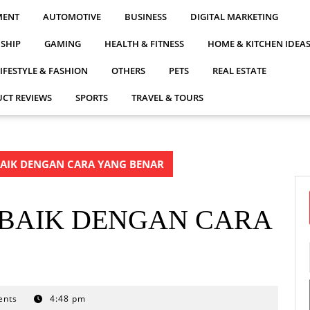
MENT
AUTOMOTIVE
BUSINESS
DIGITAL MARKETING
NSHIP
GAMING
HEALTH & FITNESS
HOME & KITCHEN IDEA
LIFESTYLE & FASHION
OTHERS
PETS
REAL ESTATE
CT REVIEWS
SPORTS
TRAVEL & TOURS
BAIK DENGAN CARA YANG BENAR
RBAIK DENGAN CARA
ents
4:48 pm