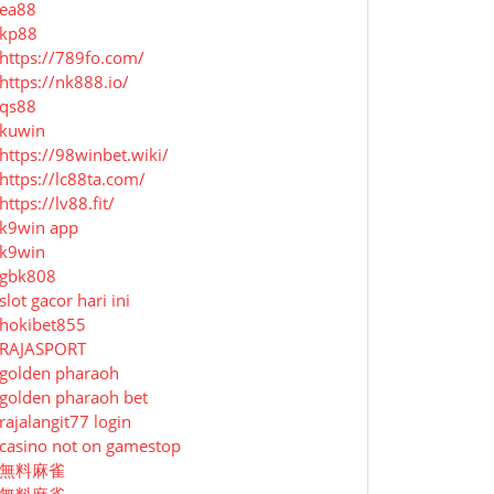
ea88
kp88
https://789fo.com/
https://nk888.io/
qs88
kuwin
https://98winbet.wiki/
https://lc88ta.com/
https://lv88.fit/
k9win app
k9win
gbk808
slot gacor hari ini
hokibet855
RAJASPORT
golden pharaoh
golden pharaoh bet
rajalangit77 login
casino not on gamestop
無料麻雀