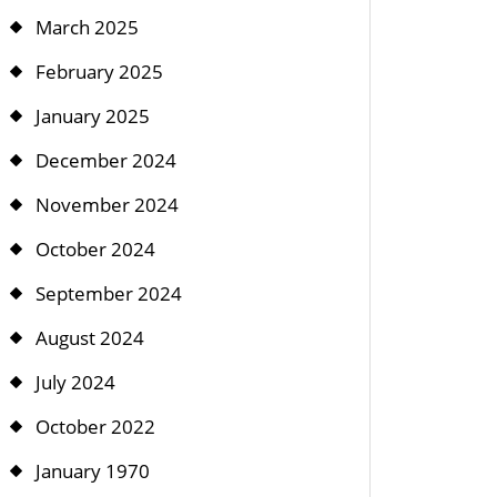
March 2025
February 2025
January 2025
December 2024
November 2024
October 2024
September 2024
August 2024
July 2024
October 2022
January 1970