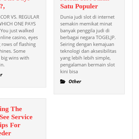
Slot
Kesenangan
?,
Satu Populer
Gacor
Bertaruh
COR VS. REGULAR
Dunia judi slot di internet
Vs.
Di
WHICH ONE PAYS
semakin memikat minat
Regular
Slots
You just walked
banyak penggila judi di
online casino, eyes
Slots
berbagai negara TOGELJP.
Mesin
 rows of flashing
Seiring dengan kemajuan
Which
Slot
chines. Some
teknologi dan aksesibilitas
One
Salah
t big wins with
yang lebih lebih simple,
Pays
Satu
in.
pengalaman bermain slot
Better?,
Populer
kini bisa
r
Other
ing The
See Service
ips For
Choosing
eder