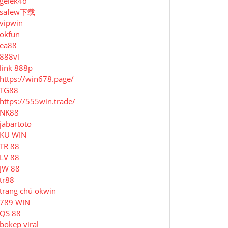
gelek4d
safew下载
vipwin
okfun
ea88
888vi
link 888p
https://win678.page/
TG88
https://555win.trade/
NK88
jabartoto
KU WIN
TR 88
LV 88
JW 88
tr88
trang chủ okwin
789 WIN
QS 88
bokep viral