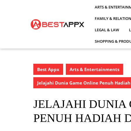
Skip
ARTS & ENTERTAIN
to
content
FAMILY & RELATIO
LEGAL & LAW
SHOPPING & PRODU
Best Appx
Arts & Entertainments
Jelajahi Dunia Game Online Penuh Hadiah
JELAJAHI DUNIA
PENUH HADIAH D