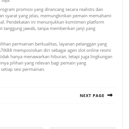
saja.
program promosi yang dirancang secara realistis dan
gan syarat yang jelas, memungkinkan pemain memahami
l. Pendekatan ini menunjukkan komitmen platform
n tanggung jawab, tanpa memberikan janji yang
ilihan permainan berkualitas, layanan pelanggan yang
ATIK88 memposisikan diri sebagai agen slot online resmi
 tidak hanya menawarkan hiburan, tetapi juga lingkungan
nya pilihan yang relevan bagi pemain yang
setiap sesi permainan.
NEXT PAGE
Next
post: