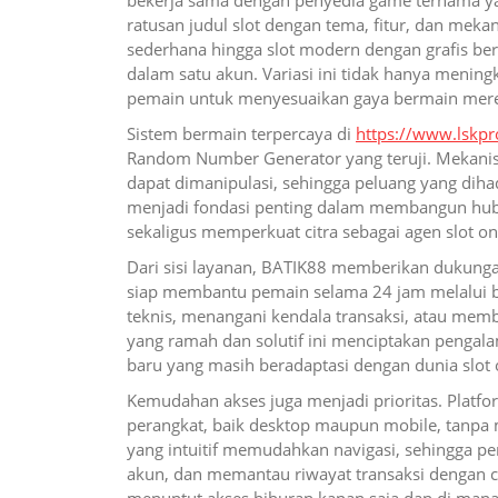
bekerja sama dengan penyedia game ternama yan
ratusan judul slot dengan tema, fitur, dan mekan
sederhana hingga slot modern dengan grafis berku
dalam satu akun. Variasi ini tidak hanya meningk
pemain untuk menyesuaikan gaya bermain mer
Sistem bermain terpercaya di
https://www.lskpr
Random Number Generator yang teruji. Mekanism
dapat dimanipulasi, sehingga peluang yang dihada
menjadi fondasi penting dalam membangun hub
sekaligus memperkuat citra sebagai agen slot on
Dari sisi layanan, BATIK88 memberikan dukunga
siap membantu pemain selama 24 jam melalui b
teknis, menangani kendala transaksi, atau mem
yang ramah dan solutif ini menciptakan pengal
baru yang masih beradaptasi dengan dunia slot 
Kemudahan akses juga menjadi prioritas. Platf
perangkat, baik desktop maupun mobile, tanpa 
yang intuitif memudahkan navigasi, sehingga 
akun, dan memantau riwayat transaksi dengan c