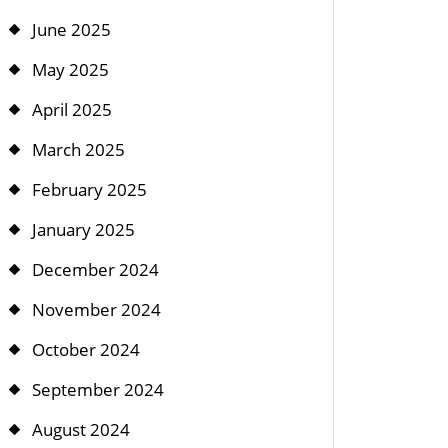
June 2025
May 2025
April 2025
March 2025
February 2025
January 2025
December 2024
November 2024
October 2024
September 2024
August 2024