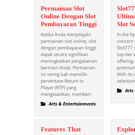
Permainan Slot
Slot77
Online Dengan Slot
Ultim
Permainan
Pembayaran Tinggi
Slot S
Slot
Ketika Anda menjelajahi
In the f
Online
permainan slot online, slot
concern 
Dengan
dengan pembayaran tinggi
Slot777 
dapat secara signifikan
Slot
top-tier
meningkatkan pengalaman
offering
Pembayaran
bermain Anda. Permainan
premium 
Tinggi
ini sering kali memiliki
With its
persentase Return to
selectio
Player (RTP) yang
Arts
mengesankan, memberi
Arts & Entertainments
Features That
Explor