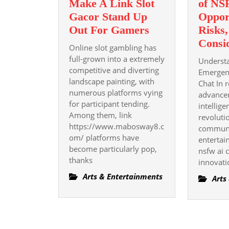
Make A Link Slot
of NS
Gacor Stand Up
Opport
Features
Out For Gamers
Risks,
That
Consi
Online slot gambling has
Make
full-grown into a extremely
Underst
A
competitive and diverting
Emergen
landscape painting, with
Link
Chat In 
numerous platforms vying
Slot
advancem
for participant tending.
intellig
Gacor
Among them, link
revolut
Stand
https://www.mabosway8.c
communi
Up
om/ platforms have
entertai
Out
become particularly pop,
nsfw ai 
thanks
For
innovat
Gamers
Arts & Entertainments
Arts