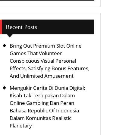
Recent Posts
Bring Out Premium Slot Online
Games That Volunteer
Conspicuous Visual Personal
Effects, Satisfying Bonus Features,
And Unlimited Amusement
Mengukir Cerita Di Dunia Digital:
Kisah Tak Terlupakan Dalam
Online Gambling Dan Peran
Bahasa Republic Of Indonesia
Dalam Komunitas Realistic
Planetary