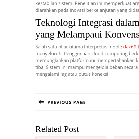
kestabilan sistem. Penelitian ini memperkuat a
diarahkan pada inovasi berkelanjutan yang didasa
Teknologi Integrasi dala
yang Melampaui Konvens
Salah satu pilar utama interpretasi noble
dax69
t
menyeluruh. Penggunaan cloud computing berkec
memungkinkan platform ini mempertahankan kest
tiba. Sistem ini mampu mengelola beban secara
mengalami lag atau putus koneksi
Post
navigation
PREVIOUS PAGE
Previous
post:
Related Post