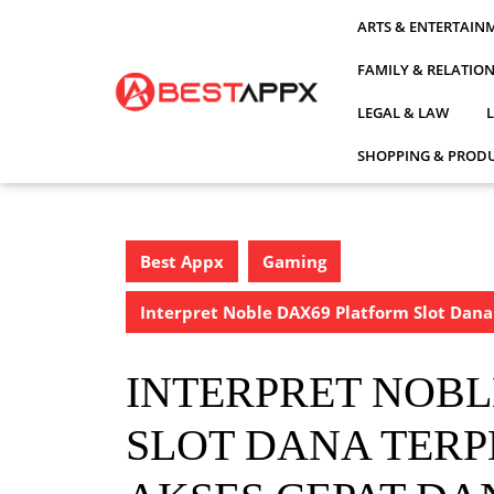
Skip
ARTS & ENTERTAIN
to
content
FAMILY & RELATIO
LEGAL & LAW
SHOPPING & PRODU
Best Appx
Gaming
Interpret Noble DAX69 Platform Slot Dana
INTERPRET NOBL
SLOT DANA TER