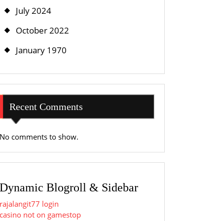
July 2024
October 2022
January 1970
Recent Comments
No comments to show.
Dynamic Blogroll & Sidebar
rajalangit77 login
casino not on gamestop