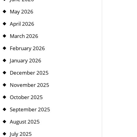
May 2026
April 2026
March 2026
February 2026
January 2026
December 2025
November 2025
October 2025
September 2025
August 2025
July 2025