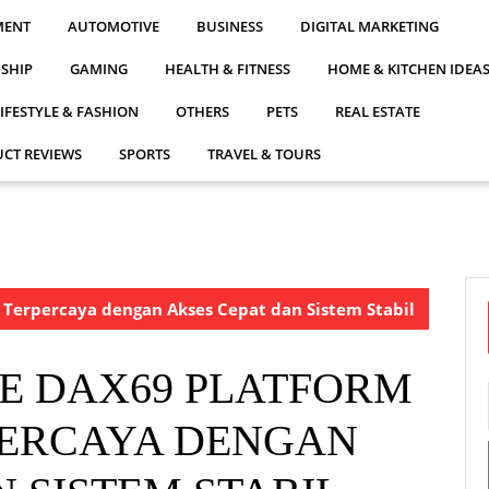
MENT
AUTOMOTIVE
BUSINESS
DIGITAL MARKETING
NSHIP
GAMING
HEALTH & FITNESS
HOME & KITCHEN IDEA
LIFESTYLE & FASHION
OTHERS
PETS
REAL ESTATE
CT REVIEWS
SPORTS
TRAVEL & TOURS
 Terpercaya dengan Akses Cepat dan Sistem Stabil
E DAX69 PLATFORM
PERCAYA DENGAN