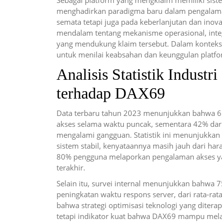
Sebagai platform yang mengklaim memiliki sist
menghadirkan paradigma baru dalam pengalaman 
semata tetapi juga pada keberlanjutan dan inov
mendalam tentang mekanisme operasional, integra
yang mendukung klaim tersebut. Dalam konteks in
untuk menilai keabsahan dan keunggulan platfor
Analisis Statistik Industr
terhadap DAX69
Data terbaru tahun 2023 menunjukkan bahwa 65
akses selama waktu puncak, sementara 42% dari
mengalami gangguan. Statistik ini menunjukka
sistem stabil, kenyataannya masih jauh dari ha
80% pengguna melaporkan pengalaman akses yan
terakhir.
Selain itu, survei internal menunjukkan bah
peningkatan waktu respons server, dari rata-rat
bahwa strategi optimisasi teknologi yang diterap
tetapi indikator kuat bahwa DAX69 mampu melam