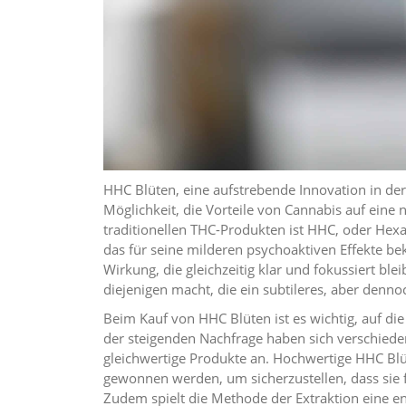
HHC Blüten, eine aufstrebende Innovation in der
Möglichkeit, die Vorteile von Cannabis auf eine
traditionellen THC-Produkten ist HHC, oder Hex
das für seine milderen psychoaktiven Effekte be
Wirkung, die gleichzeitig klar und fokussiert ble
diejenigen macht, die ein subtileres, aber denn
Beim Kauf von HHC Blüten ist es wichtig, auf di
der steigenden Nachfrage haben sich verschieden
gleichwertige Produkte an. Hochwertige HHC Blü
gewonnen werden, um sicherzustellen, dass sie f
Zudem spielt die Methode der Extraktion eine e