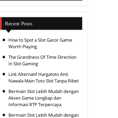
Recent Posts
How to Spot a Slot Gacor Game
Worth Playing
The Grandness Of Time Direction
In Slot Gaming
Link Alternatif Hargatoto Anti
Nawala Main Toto Slot Tanpa Ribet
Bermain Slot Lebih Mudah dengan
Akses Game Lengkap dan
Informasi RTP Terpercaya
Bermain Slot Lebih Mudah dengan