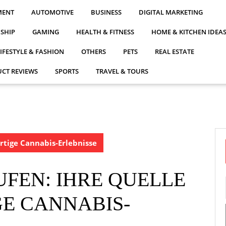
MENT
AUTOMOTIVE
BUSINESS
DIGITAL MARKETING
NSHIP
GAMING
HEALTH & FITNESS
HOME & KITCHEN IDEA
LIFESTYLE & FASHION
OTHERS
PETS
REAL ESTATE
CT REVIEWS
SPORTS
TRAVEL & TOURS
artige Cannabis-Erlebnisse
FEN: IHRE QUELLE
GE CANNABIS-