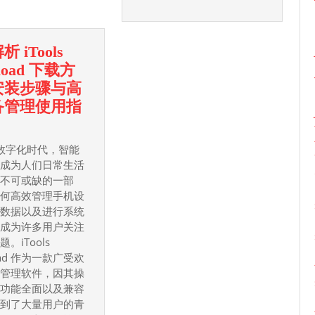
And
Trusted
Situs
 iTools
Slot
load 下载方
Gacor
安装步骤与高
备管理使用指
数字化时代，智能
经成为人们日常生活
中不可或缺的一部
如何高效管理手机设
ls
份数据以及进行系统
nload
也成为许多用户关注
。iTools
oad 作为一款广受欢
备管理软件，因其操
、
、功能全面以及兼容
受到了大量用户的青