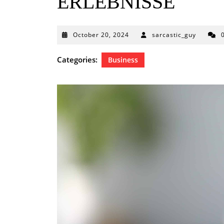
ERLEBNISSE
October
October 20, 2024
sarcastic_guy
20,
2024
Categories:
Business