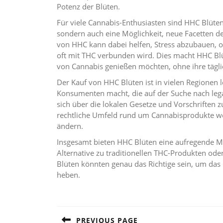
Potenz der Blüten.
Für viele Cannabis-Enthusiasten sind HHC Blüte
sondern auch eine Möglichkeit, neue Facetten 
von HHC kann dabei helfen, Stress abzubauen, o
oft mit THC verbunden wird. Dies macht HHC Blüt
von Cannabis genießen möchten, ohne ihre täglich
Der Kauf von HHC Blüten ist in vielen Regionen l
Konsumenten macht, die auf der Suche nach legal
sich über die lokalen Gesetze und Vorschriften 
rechtliche Umfeld rund um Cannabisprodukte wei
ändern.
Insgesamt bieten HHC Blüten eine aufregende Mö
Alternative zu traditionellen THC-Produkten od
Blüten könnten genau das Richtige sein, um das 
heben.
Post
navigation
PREVIOUS PAGE