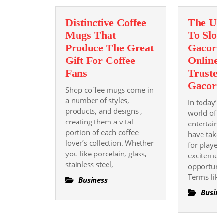
Distinctive Coffee
The U
Mugs That
To Slo
Produce The Great
Gacor 
Gift For Coffee
Onlin
Distinctive
Fans
Truste
Coffee
Gacor
Shop coffee mugs come in
Mugs
a number of styles,
In today
That
products, and designs ,
world of
creating them a vital
Produce
entertai
portion of each coffee
The
have tak
lover’s collection. Whether
for play
Great
you like porcelain, glass,
exciteme
Gift
stainless steel,
opportun
For
Terms lik
Business
Coffee
Busi
Fans