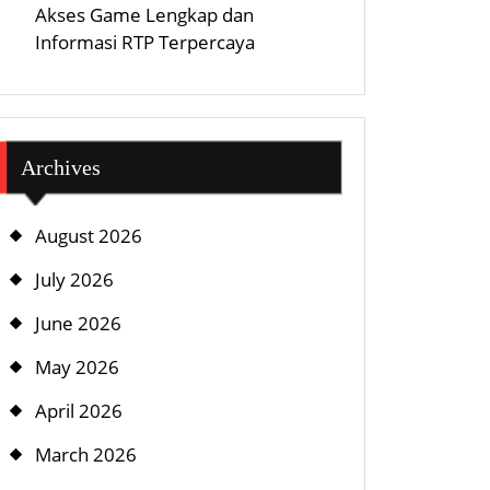
Akses Game Lengkap dan
Informasi RTP Terpercaya
Archives
August 2026
July 2026
June 2026
May 2026
April 2026
March 2026