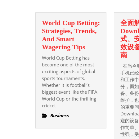
World Cup Betting:
全面解析
Strategies, Trends,
Down
And Smart
式、
World
Wagering Tips
效设
Cup
全
南
World Cup Betting has
Betting:
面
become one of the most
在当今
Strategies,
解
exciting aspects of global
手机已
sports tournaments.
Trends,
析
和工作
Whether it is football’s
And
分，而
iToo
biggest event like the FIFA
备、备
Smart
Dow
World Cup or the thrilling
维护，
Wagering
下
cricket
的重要问题
Tips
载
Downl
Business
方
迎的设
式
作简单
性强，
安