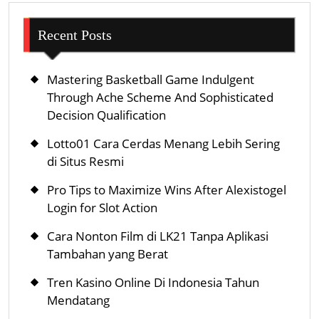
Recent Posts
Mastering Basketball Game Indulgent
Through Ache Scheme And Sophisticated
Decision Qualification
Lotto01 Cara Cerdas Menang Lebih Sering
di Situs Resmi
Pro Tips to Maximize Wins After Alexistogel
Login for Slot Action
Cara Nonton Film di LK21 Tanpa Aplikasi
Tambahan yang Berat
Tren Kasino Online Di Indonesia Tahun
Mendatang