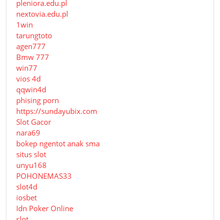
pleniora.edu.pl
nextovia.edu.pl
1win
tarungtoto
agen777
Bmw 777
win77
vios 4d
qqwin4d
phising porn
https://sundayubix.com
Slot Gacor
nara69
bokep ngentot anak sma
situs slot
unyu168
POHONEMAS33
slot4d
iosbet
Idn Poker Online
slot