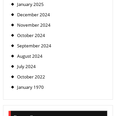
January 2025
December 2024
November 2024
October 2024
September 2024
August 2024
July 2024
October 2022
January 1970