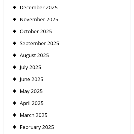
December 2025
November 2025
October 2025
September 2025
August 2025
July 2025
June 2025
May 2025
April 2025
March 2025
February 2025