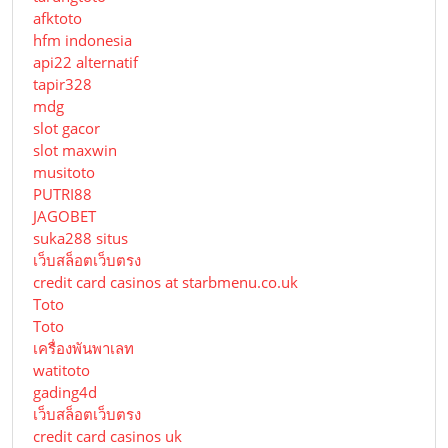
afktoto
hfm indonesia
api22 alternatif
tapir328
mdg
slot gacor
slot maxwin
musitoto
PUTRI88
JAGOBET
suka288 situs
เว็บสล็อตเว็บตรง
credit card casinos at starbmenu.co.uk
Toto
Toto
เครื่องพันพาเลท
watitoto
gading4d
เว็บสล็อตเว็บตรง
credit card casinos uk