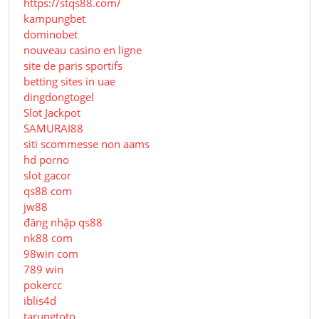
https://stqs88.com/
kampungbet
dominobet
nouveau casino en ligne
site de paris sportifs
betting sites in uae
dingdongtogel
Slot Jackpot
SAMURAI88
siti scommesse non aams
hd porno
slot gacor
qs88 com
jw88
đăng nhập qs88
nk88 com
98win com
789 win
pokercc
iblis4d
tarungtoto