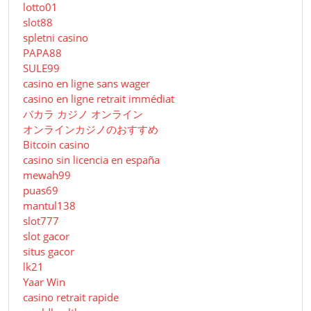
lotto01
slot88
spletni casino
PAPA88
SULE99
casino en ligne sans wager
casino en ligne retrait immédiat
バカラ カジノ オンライン
オンラインカジノのおすすめ
Bitcoin casino
casino sin licencia en españa
mewah99
puas69
mantul138
slot777
slot gacor
situs gacor
lk21
Yaar Win
casino retrait rapide