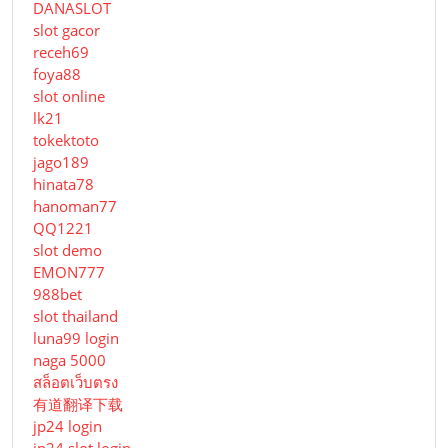
DANASLOT
slot gacor
receh69
foya88
slot online
lk21
tokektoto
jago189
hinata78
hanoman77
QQ1221
slot demo
EMON777
988bet
slot thailand
luna99 login
naga 5000
สล็อตเว็บตรง
有道翻译下载
jp24 login
jp24 slot login