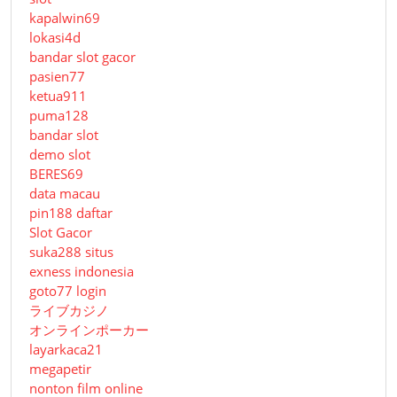
kapalwin69
lokasi4d
bandar slot gacor
pasien77
ketua911
puma128
bandar slot
demo slot
BERES69
data macau
pin188 daftar
Slot Gacor
suka288 situs
exness indonesia
goto77 login
ライブカジノ
オンラインポーカー
layarkaca21
megapetir
nonton film online