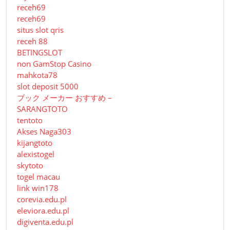
receh69
receh69
situs slot qris
receh 88
BETINGSLOT
non GamStop Casino
mahkota78
slot deposit 5000
ブック メーカー おすすめ –
SARANGTOTO
tentoto
Akses Naga303
kijangtoto
alexistogel
skytoto
togel macau
link win178
corevia.edu.pl
eleviora.edu.pl
digiventa.edu.pl