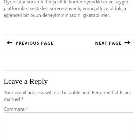
Oyuncular sorumlu bir şekilde kumar oynadıkları ve saygın
platformları seçtikleri sürece güvenli, emniyetli ve oldukça
eğlenceli bir oyun deneyiminin tadını çıkarabilirler.
Post
navigation
PREVIOUS PAGE
NEXT PAGE
Previous
Next
post:
post:
Leave a Reply
Your email address will not be published.
Required fields are
marked
*
Comment
*