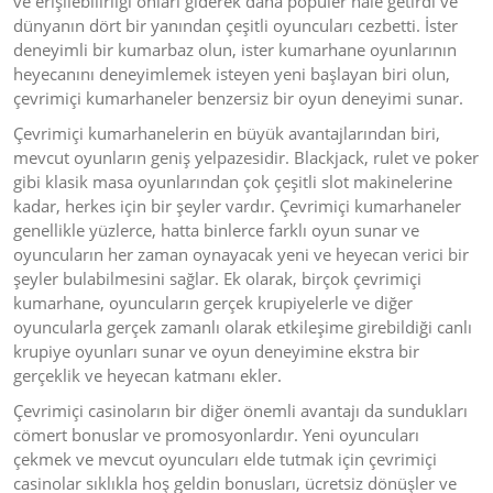
ve erişilebilirliği onları giderek daha popüler hale getirdi ve
dünyanın dört bir yanından çeşitli oyuncuları cezbetti. İster
deneyimli bir kumarbaz olun, ister kumarhane oyunlarının
heyecanını deneyimlemek isteyen yeni başlayan biri olun,
çevrimiçi kumarhaneler benzersiz bir oyun deneyimi sunar.
Çevrimiçi kumarhanelerin en büyük avantajlarından biri,
mevcut oyunların geniş yelpazesidir. Blackjack, rulet ve poker
gibi klasik masa oyunlarından çok çeşitli slot makinelerine
kadar, herkes için bir şeyler vardır. Çevrimiçi kumarhaneler
genellikle yüzlerce, hatta binlerce farklı oyun sunar ve
oyuncuların her zaman oynayacak yeni ve heyecan verici bir
şeyler bulabilmesini sağlar. Ek olarak, birçok çevrimiçi
kumarhane, oyuncuların gerçek krupiyelerle ve diğer
oyuncularla gerçek zamanlı olarak etkileşime girebildiği canlı
krupiye oyunları sunar ve oyun deneyimine ekstra bir
gerçeklik ve heyecan katmanı ekler.
Çevrimiçi casinoların bir diğer önemli avantajı da sundukları
cömert bonuslar ve promosyonlardır. Yeni oyuncuları
çekmek ve mevcut oyuncuları elde tutmak için çevrimiçi
casinolar sıklıkla hoş geldin bonusları, ücretsiz dönüşler ve