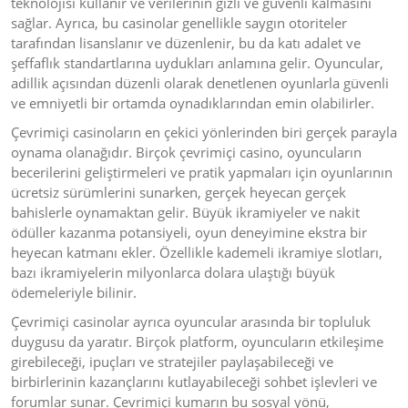
teknolojisi kullanır ve verilerinin gizli ve güvenli kalmasını
sağlar. Ayrıca, bu casinolar genellikle saygın otoriteler
tarafından lisanslanır ve düzenlenir, bu da katı adalet ve
şeffaflık standartlarına uydukları anlamına gelir. Oyuncular,
adillik açısından düzenli olarak denetlenen oyunlarla güvenli
ve emniyetli bir ortamda oynadıklarından emin olabilirler.
Çevrimiçi casinoların en çekici yönlerinden biri gerçek parayla
oynama olanağıdır. Birçok çevrimiçi casino, oyuncuların
becerilerini geliştirmeleri ve pratik yapmaları için oyunlarının
ücretsiz sürümlerini sunarken, gerçek heyecan gerçek
bahislerle oynamaktan gelir. Büyük ikramiyeler ve nakit
ödüller kazanma potansiyeli, oyun deneyimine ekstra bir
heyecan katmanı ekler. Özellikle kademeli ikramiye slotları,
bazı ikramiyelerin milyonlarca dolara ulaştığı büyük
ödemeleriyle bilinir.
Çevrimiçi casinolar ayrıca oyuncular arasında bir topluluk
duygusu da yaratır. Birçok platform, oyuncuların etkileşime
girebileceği, ipuçları ve stratejiler paylaşabileceği ve
birbirlerinin kazançlarını kutlayabileceği sohbet işlevleri ve
forumlar sunar. Çevrimiçi kumarın bu sosyal yönü,