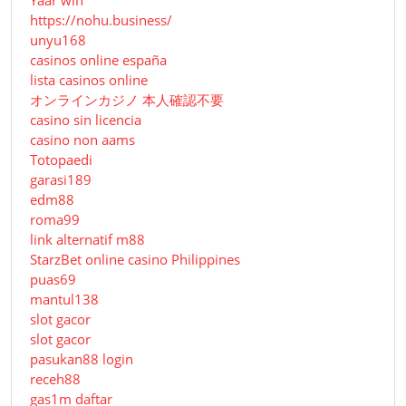
https://nohu.business/
unyu168
casinos online españa
lista casinos online
オンラインカジノ 本人確認不要
casino sin licencia
casino non aams
Totopaedi
garasi189
edm88
roma99
link alternatif m88
StarzBet online casino Philippines
puas69
mantul138
slot gacor
slot gacor
pasukan88 login
receh88
gas1m daftar