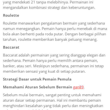
yang mendekati 21 tanpa melebihinya. Permainan ini
mengandalkan kombinasi strategi dan keberuntungan.
Roulette
Roulette menawarkan pengalaman bermain yang sederhana
namun menegangkan. Pemain hanya perlu menebak di mana
bola akan berhenti pada roda putar. Dengan berbagai pilihan
taruhan, roulette memberikan banyak peluang menang.
Baccarat
Baccarat adalah permainan yang sering dianggap elegan dan
sederhana. Pemain hanya perlu memilih antara pemain,
banker, atau seri. Meskipun sederhana, permainan ini tetap
memberikan sensasi yang kuat di setiap putaran.
Strategi Dasar untuk Pemain Pemula
Memahami Aturan Sebelum Bermain
gan89
.
Sebelum mulai bermain, sangat penting untuk memahami
aturan dasar setiap permainan. Hal ini membantu pemain
menghindari kesalahan yang tidak perlu dan meningkatkan