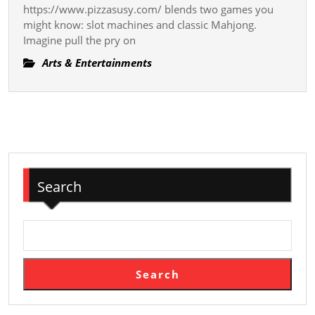
Steer
https://www.pizzasusy.com/ blends two games you
might know: slot machines and classic Mahjong.
Master
Imagine pull the pry on
Tile
Matched
Arts & Entertainments
For
Maximum
Payouts
Search
Search