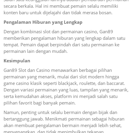
secara berkala. Hal ini membuat pemain selalu memiliki
konten baru untuk dijelajahi dan tidak merasa bosan.
Pengalaman Hiburan yang Lengkap
Dengan kombinasi slot dan permainan casino, Gan89
memberikan pengalaman hiburan yang lengkap dalam satu
tempat. Pemain dapat berpindah dari satu permainan ke
permainan lain dengan mudah.
Kesimpulan
Gan89 Slot dan Casino menawarkan berbagai pilihan
permainan yang menarik, mulai dari slot modern hingga
game casino klasik seperti blackjack, roulette, dan baccarat.
Dengan variasi permainan yang luas, tampilan yang menarik,
serta kemudahan akses, platform ini menjadi salah satu
pilihan favorit bagi banyak pemain.
Namun, penting untuk selalu bermain dengan bijak dan
bertanggung jawab. Menikmati permainan sebagai hiburan
akan membuat pengalaman bermain menjadi lebih sehat,
menyenangkan, dan tidak menimbulkan tekanan.