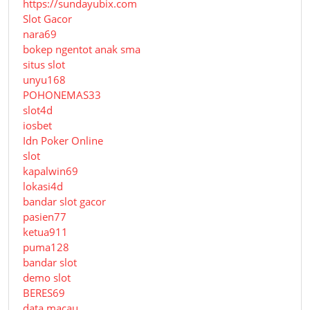
https://sundayubix.com
Slot Gacor
nara69
bokep ngentot anak sma
situs slot
unyu168
POHONEMAS33
slot4d
iosbet
Idn Poker Online
slot
kapalwin69
lokasi4d
bandar slot gacor
pasien77
ketua911
puma128
bandar slot
demo slot
BERES69
data macau