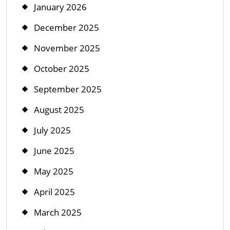
January 2026
December 2025
November 2025
October 2025
September 2025
August 2025
July 2025
June 2025
May 2025
April 2025
March 2025