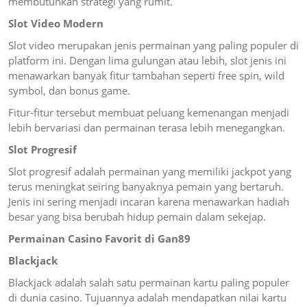
membutuhkan strategi yang rumit.
Slot Video Modern
Slot video merupakan jenis permainan yang paling populer di
platform ini. Dengan lima gulungan atau lebih, slot jenis ini
menawarkan banyak fitur tambahan seperti free spin, wild
symbol, dan bonus game.
Fitur-fitur tersebut membuat peluang kemenangan menjadi
lebih bervariasi dan permainan terasa lebih menegangkan.
Slot Progresif
Slot progresif adalah permainan yang memiliki jackpot yang
terus meningkat seiring banyaknya pemain yang bertaruh.
Jenis ini sering menjadi incaran karena menawarkan hadiah
besar yang bisa berubah hidup pemain dalam sekejap.
Permainan Casino Favorit di Gan89
Blackjack
Blackjack adalah salah satu permainan kartu paling populer
di dunia casino. Tujuannya adalah mendapatkan nilai kartu