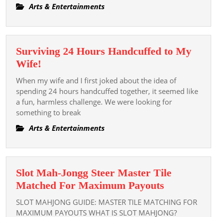
Online
Arts & Entertainments
Streaming:
Trends
To
Surviving 24 Hours Handcuffed to My
Watch
Surviving
Wife!
24
When my wife and I first joked about the idea of
Hours
spending 24 hours handcuffed together, it seemed like
Handcuffed
a fun, harmless challenge. We were looking for
something to break
to
My
Arts & Entertainments
Wife!
Slot Mah-Jongg Steer Master Tile
Slot
Matched For Maximum Payouts
Mah-
SLOT MAHJONG GUIDE: MASTER TILE MATCHING FOR
Jongg
MAXIMUM PAYOUTS WHAT IS SLOT MAHJONG?