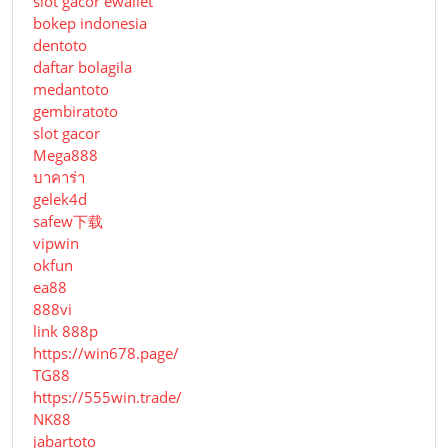
slot gacor ewallet
bokep indonesia
dentoto
daftar bolagila
medantoto
gembiratoto
slot gacor
Mega888
บาคาร่า
gelek4d
safew下载
vipwin
okfun
ea88
888vi
link 888p
https://win678.page/
TG88
https://555win.trade/
NK88
jabartoto