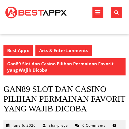
Skip
to
Open
content
Butto
Best Appx
Arts & Entertainments
Gan89 Slot dan Casino Pilihan Permainan Favorit
yang Wajib Dicoba
GAN89 SLOT DAN CASINO
PILIHAN PERMAINAN FAVORIT
YANG WAJIB DICOBA
June
June 6, 2026
sharp_eye
0 Comments