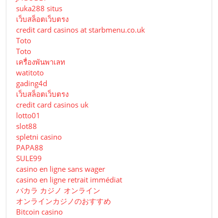
suka288 situs
เว็บสล็อตเว็บตรง
credit card casinos at starbmenu.co.uk
Toto
Toto
เครื่องพันพาเลท
watitoto
gading4d
เว็บสล็อตเว็บตรง
credit card casinos uk
lotto01
slot88
spletni casino
PAPA88
SULE99
casino en ligne sans wager
casino en ligne retrait immédiat
バカラ カジノ オンライン
オンラインカジノのおすすめ
Bitcoin casino