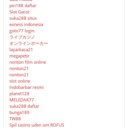
pin188 daftar
Slot Gacor
suka288 situs
exness indonesia
goto77 login
ライブカジノ
オンラインポーカー
layarkaca21
megapetir
nonton film online
nonton21
nonton21
slot online
Indobarbar resmi
planet128
MELEDAK77
suka288 daftar
bunga189
TW88
Spil casino uden om ROFUS