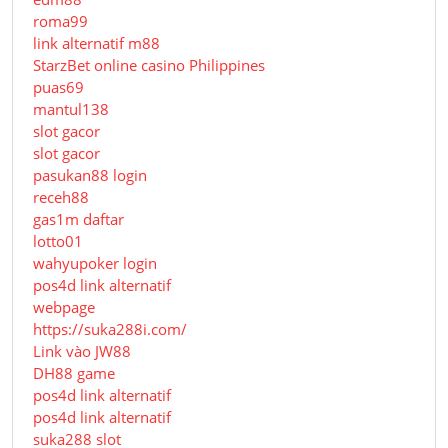
roma99
link alternatif m88
StarzBet online casino Philippines
puas69
mantul138
slot gacor
slot gacor
pasukan88 login
receh88
gas1m daftar
lotto01
wahyupoker login
pos4d link alternatif
webpage
https://suka288i.com/
Link vào JW88
DH88 game
pos4d link alternatif
pos4d link alternatif
suka288 slot