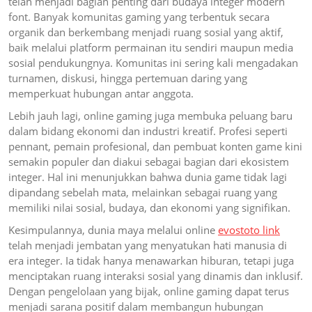
telah menjadi bagian penting dari budaya integer modern
font. Banyak komunitas gaming yang terbentuk secara
organik dan berkembang menjadi ruang sosial yang aktif,
baik melalui platform permainan itu sendiri maupun media
sosial pendukungnya. Komunitas ini sering kali mengadakan
turnamen, diskusi, hingga pertemuan daring yang
memperkuat hubungan antar anggota.
Lebih jauh lagi, online gaming juga membuka peluang baru
dalam bidang ekonomi dan industri kreatif. Profesi seperti
pennant, pemain profesional, dan pembuat konten game kini
semakin populer dan diakui sebagai bagian dari ekosistem
integer. Hal ini menunjukkan bahwa dunia game tidak lagi
dipandang sebelah mata, melainkan sebagai ruang yang
memiliki nilai sosial, budaya, dan ekonomi yang signifikan.
Kesimpulannya, dunia maya melalui online
evostoto link
telah menjadi jembatan yang menyatukan hati manusia di
era integer. Ia tidak hanya menawarkan hiburan, tetapi juga
menciptakan ruang interaksi sosial yang dinamis dan inklusif.
Dengan pengelolaan yang bijak, online gaming dapat terus
menjadi sarana positif dalam membangun hubungan