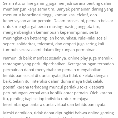
Selain itu, online gaming juga menjadi sarana penting dalam
membangun kerja sama tim. Banyak permainan daring yang
menuntut koordinasi tinggi, komunikasi efektif, dan
kepercayaan antar pemain. Dalam proses ini, pemain belajar
untuk menghargai peran masing-masing anggota tim,
mengembangkan kemampuan kepemimpinan, serta
meningkatkan keterampilan komunikasi. Nilai-nilai sosial
seperti solidaritas, toleransi, dan empati juga sering kali
tumbuh secara alami dalam lingkungan permainan.
Namun, di balik manfaat sosialnya, online play juga memiliki
tantangan yang perlu diperhatikan. Ketergantungan terhadap
permainan dapat menyebabkan pemain mengabaikan
kehidupan sosial di dunia nyata jika tidak dikelola dengan
baik. Selain itu, interaksi dalam dunia maya tidak selalu
positif, karena terkadang muncul perilaku toksik seperti
perundungan verbal atau konflik antar pemain. Oleh karena
itu, penting bagi setiap individu untuk menjaga
keseimbangan antara dunia virtual dan kehidupan nyata.
Meski demikian, tidak dapat dipungkiri bahwa online gaming