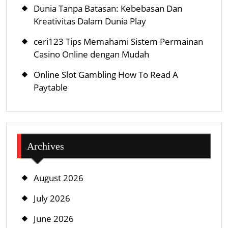
Dunia Tanpa Batasan: Kebebasan Dan
Kreativitas Dalam Dunia Play
ceri123 Tips Memahami Sistem Permainan
Casino Online dengan Mudah
Online Slot Gambling How To Read A
Paytable
Archives
August 2026
July 2026
June 2026