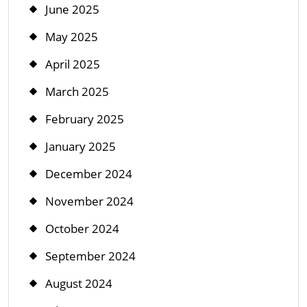
June 2025
May 2025
April 2025
March 2025
February 2025
January 2025
December 2024
November 2024
October 2024
September 2024
August 2024