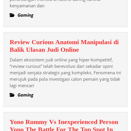
kenyamanan dan
Menjelajahi
Bahaya
Gaming
Dan
Praktik
Perjudian
Review Curious Anatomi Manipulasi di
Yang
Review
Balik Ulasan Judi Online
Bertanggung
Curious
Dalam ekosistem judi online yang hiper-kompetitif,
Jawab
Anatomi
“review curious” telah berevolusi dari sekadar opini
Manipulasi
menjadi senjata strategis yang kompleks. Fenomena ini
merujuk pada pola investigasi calon pemain yang tidak
di
lagi mencari
Balik
Ulasan
Gaming
Judi
Online
Yono Rummy Vs Inexperienced Person
Yono The Battle For The Top Spot In