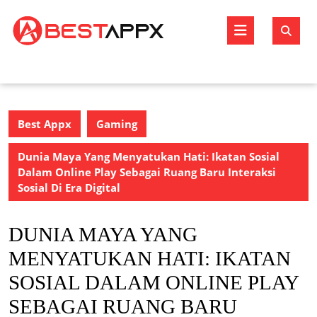
Skip
to
Open
content
Butto
Best Appx
Gaming
Dunia Maya Yang Menyatukan Hati: Ikatan Sosial
Dalam Online Play Sebagai Ruang Baru Interaksi
Sosial Di Era Digital
DUNIA MAYA YANG
MENYATUKAN HATI: IKATAN
SOSIAL DALAM ONLINE PLAY
SEBAGAI RUANG BARU