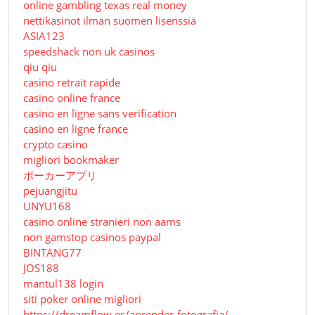
online gambling texas real money
nettikasinot ilman suomen lisenssiä
ASIA123
speedshack non uk casinos
qiu qiu
casino retrait rapide
casino online france
casino en ligne sans verification
casino en ligne france
crypto casino
migliori bookmaker
ポーカーアプリ
pejuangjitu
UNYU168
casino online stranieri non aams
non gamstop casinos paypal
BINTANG77
JOS188
mantul138 login
siti poker online migliori
https://dreamflow.es/aprender-fotografia/