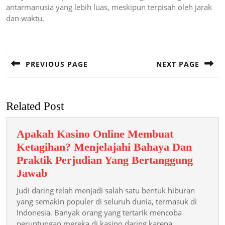
antarmanusia yang lebih luas, meskipun terpisah oleh jarak
dan waktu.
Post
navigation
PREVIOUS PAGE
NEXT PAGE
Previous
Next
post:
post:
Related Post
Apakah Kasino Online Membuat
Ketagihan? Menjelajahi Bahaya Dan
Praktik Perjudian Yang Bertanggung
Apakah
Jawab
Kasino
Judi daring telah menjadi salah satu bentuk hiburan
Online
yang semakin populer di seluruh dunia, termasuk di
Membuat
Indonesia. Banyak orang yang tertarik mencoba
peruntungan mereka di kasino daring karena
Ketagihan?