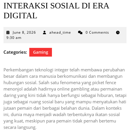
INTERAKSI SOSIAL DI ERA
DIGITAL
June
June 8, 2026
ahead_time
0 Comments
8,
9:30 am
2026
Categories:
Gaming
Perkembangan teknologi integer telah membawa perubahan
besar dalam cara manusia berkomunikasi dan membangun
hubungan sosial. Salah satu fenomena yang picket fence
menonjol adalah hadirnya online gambling atau permainan
daring yang kini tidak hanya berfungsi sebagai hiburan, tetapi
juga sebagai ruang sosial baru yang mampu menyatukan hati
jutaan pemain dari berbagai belahan dunia. Dalam konteks
ini, dunia maya menjadi wadah terbentuknya ikatan sosial
yang kuat, meskipun para pemain tidak pernah bertemu
secara langsung.