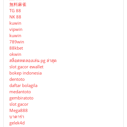
無料麻雀
TG 88
NK 88
kuwin
vipwin
kuwin
789win
88kbet
okwin
สล็อตทดลองเล่น pg ล่าสุด
slot gacor ewallet
bokep indonesia
dentoto
daftar bolagila
medantoto
gembiratoto
slot gacor
Mega888
บาคาร่า
gelek4d