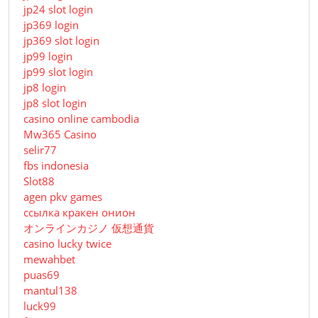
jp24 slot login
jp369 login
jp369 slot login
jp99 login
jp99 slot login
jp8 login
jp8 slot login
casino online cambodia
Mw365 Casino
selir77
fbs indonesia
Slot88
agen pkv games
ссылка кракен онион
オンラインカジノ 仮想通貨
casino lucky twice
mewahbet
puas69
mantul138
luck99