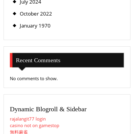
July 2024
October 2022
January 1970
Recent Comments
No comments to show.
Dynamic Blogroll & Sidebar
rajalangit77 login
casino not on gamestop
無料麻雀