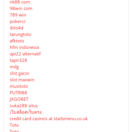
nk88 com
98win com
789 win
pokercc
iblis4d
tarungtoto
afktoto
hfm indonesia
api22 alternatif
tapir328
mdg
slot gacor
slot maxwin
musitoto
PUTRI88
JAGOBET
suka288 situs
เว็บสล็อตเว็บตรง
credit card casinos at starbmenu.co.uk
Toto
Toto