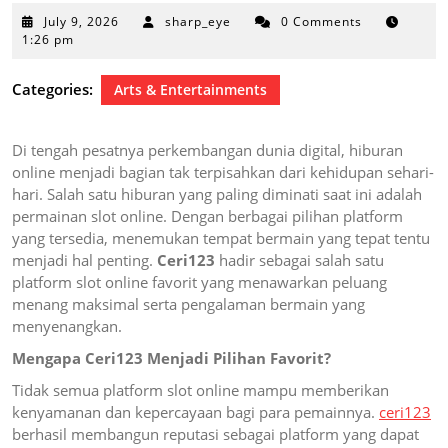
July
July 9, 2026
sharp_eye
0 Comments
9,
1:26 pm
2026
Categories:
Arts & Entertainments
Di tengah pesatnya perkembangan dunia digital, hiburan
online menjadi bagian tak terpisahkan dari kehidupan sehari-
hari. Salah satu hiburan yang paling diminati saat ini adalah
permainan slot online. Dengan berbagai pilihan platform
yang tersedia, menemukan tempat bermain yang tepat tentu
menjadi hal penting.
Ceri123
hadir sebagai salah satu
platform slot online favorit yang menawarkan peluang
menang maksimal serta pengalaman bermain yang
menyenangkan.
Mengapa Ceri123 Menjadi Pilihan Favorit?
Tidak semua platform slot online mampu memberikan
kenyamanan dan kepercayaan bagi para pemainnya.
ceri123
berhasil membangun reputasi sebagai platform yang dapat