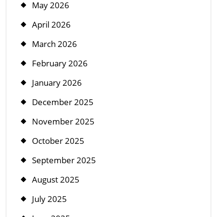
May 2026
April 2026
March 2026
February 2026
January 2026
December 2025
November 2025
October 2025
September 2025
August 2025
July 2025