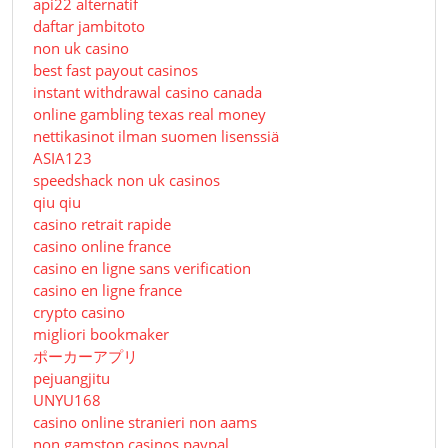
api22 alternatif
daftar jambitoto
non uk casino
best fast payout casinos
instant withdrawal casino canada
online gambling texas real money
nettikasinot ilman suomen lisenssiä
ASIA123
speedshack non uk casinos
qiu qiu
casino retrait rapide
casino online france
casino en ligne sans verification
casino en ligne france
crypto casino
migliori bookmaker
ポーカーアプリ
pejuangjitu
UNYU168
casino online stranieri non aams
non gamstop casinos paypal