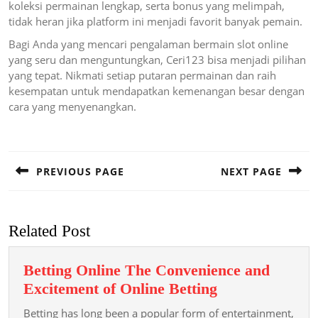
koleksi permainan lengkap, serta bonus yang melimpah,
tidak heran jika platform ini menjadi favorit banyak pemain.
Bagi Anda yang mencari pengalaman bermain slot online
yang seru dan menguntungkan, Ceri123 bisa menjadi pilihan
yang tepat. Nikmati setiap putaran permainan dan raih
kesempatan untuk mendapatkan kemenangan besar dengan
cara yang menyenangkan.
Post
navigation
PREVIOUS PAGE
NEXT PAGE
Previous
Next
post:
post:
Related Post
Betting Online The Convenience and
Betting
Excitement of Online Betting
Online
Betting has long been a popular form of entertainment,