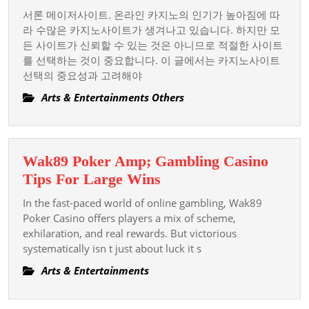
지
서론 메이저사이트. 온라인 카지노의 인기가 높아짐에 따
노
라 수많은 카지노사이트가 생겨나고 있습니다. 하지만 모
사
든 사이트가 신뢰할 수 있는 것은 아니므로 적절한 사이트
를 선택하는 것이 중요합니다. 이 글에서는 카지노사이트
이
선택의 중요성과 고려해야
트
선
Arts & Entertainments Others
택
의
중
Wak89 Poker Amp; Gambling Casino
요
Wak89
Tips For Large Wins
성
Poker
In the fast-paced world of online gambling, Wak89
Amp;
Poker Casino offers players a mix of scheme,
Gambling
exhilaration, and real rewards. But victorious
systematically isn t just about luck it s
Casino
Tips
Arts & Entertainments
For
Large