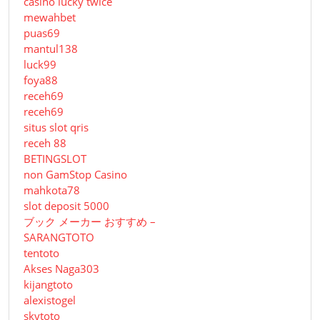
casino lucky twice
mewahbet
puas69
mantul138
luck99
foya88
receh69
receh69
situs slot qris
receh 88
BETINGSLOT
non GamStop Casino
mahkota78
slot deposit 5000
ブック メーカー おすすめ –
SARANGTOTO
tentoto
Akses Naga303
kijangtoto
alexistogel
skytoto