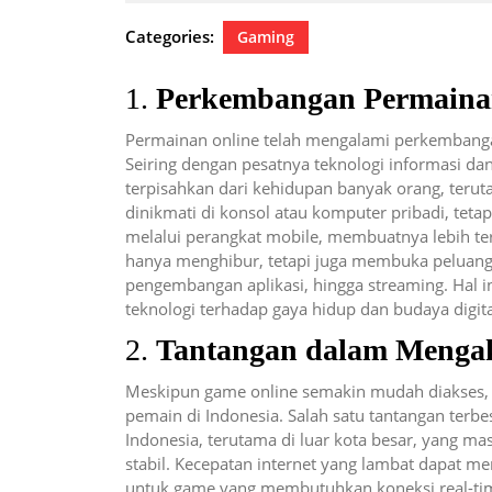
23,
2026
Categories:
Gaming
1.
Perkembangan Permainan
Permainan online telah mengalami perkembangan
Seiring dengan pesatnya teknologi informasi da
terpisahkan dari kehidupan banyak orang, teru
dinikmati di konsol atau komputer pribadi, tet
melalui perangkat mobile, membuatnya lebih ter
hanya menghibur, tetapi juga membuka peluang ba
pengembangan aplikasi, hingga streaming. Hal
teknologi terhadap gaya hidup dan budaya digit
2.
Tantangan dalam Mengak
Meskipun game online semakin mudah diakses, 
pemain di Indonesia. Salah satu tantangan terbe
Indonesia, terutama di luar kota besar, yang ma
stabil. Kecepatan internet yang lambat dapat 
untuk game yang membutuhkan koneksi real-tim