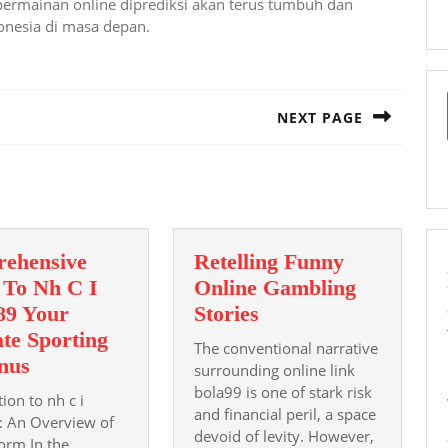
permainan online diprediksi akan terus tumbuh dan
donesia di masa depan.
NEXT PAGE
Next
post:
ehensive
Retelling Funny
 To Nh C I
Online Gambling
Retelling
89 Your
Stories
Funny
te Sporting
The conventional narrative
Comprehensive
Online
nus
surrounding online link
Guide
Gambling
bola99 is one of stark risk
ion to nh c i
To
and financial peril, a space
Stories
: An Overview of
devoid of levity. However,
Nh
form In the