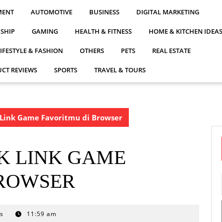
MENT
AUTOMOTIVE
BUSINESS
DIGITAL MARKETING
NSHIP
GAMING
HEALTH & FITNESS
HOME & KITCHEN IDEA
LIFESTYLE & FASHION
OTHERS
PETS
REAL ESTATE
CT REVIEWS
SPORTS
TRAVEL & TOURS
Link Game Favoritmu di Browser
 LINK GAME
BROWSER
s
11:59 am