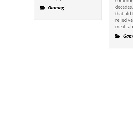
communit
decades.
Gaming
that old
relied v
meal tab
Gam