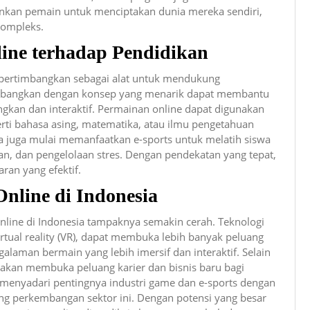
inkan pemain untuk menciptakan dunia mereka sendiri,
kompleks.
ine terhadap Pendidikan
 dipertimbangkan sebagai alat untuk mendukung
embangkan dengan konsep yang menarik dapat membantu
gkan dan interaktif. Permainan online dapat digunakan
rti bahasa asing, matematika, atau ilmu pengetahuan
sia juga mulai memanfaatkan e-sports untuk melatih siswa
n, dan pengelolaan stres. Dengan pendekatan yang tepat,
ran yang efektif.
nline di Indonesia
nline di Indonesia tampaknya semakin cerah. Teknologi
rtual reality (VR), dapat membuka lebih banyak peluang
aman bermain yang lebih imersif dan interaktif. Selain
 akan membuka peluang karier dan bisnis baru bagi
 menyadari pentingnya industri game dan e-sports dengan
 perkembangan sektor ini. Dengan potensi yang besar