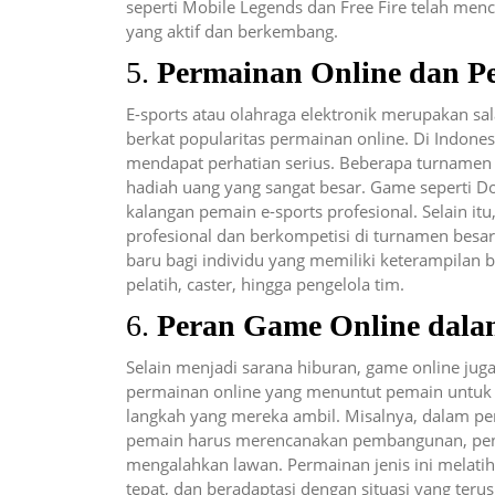
seperti Mobile Legends dan Free Fire telah men
yang aktif dan berkembang.
5.
Permainan Online dan P
E-sports atau olahraga elektronik merupakan sa
berkat popularitas permainan online. Di Indones
mendapat perhatian serius. Beberapa turnamen 
hadiah uang yang sangat besar. Game seperti Do
kalangan pemain e-sports profesional. Selain it
profesional dan berkompetisi di turnamen besa
baru bagi individu yang memiliki keterampilan 
pelatih, caster, hingga pengelola tim.
6.
Peran Game Online dala
Selain menjadi sarana hiburan, game online jug
permainan online yang menuntut pemain untuk be
langkah yang mereka ambil. Misalnya, dalam perm
pemain harus merencanakan pembangunan, penge
mengalahkan lawan. Permainan jenis ini melati
tepat, dan beradaptasi dengan situasi yang ter