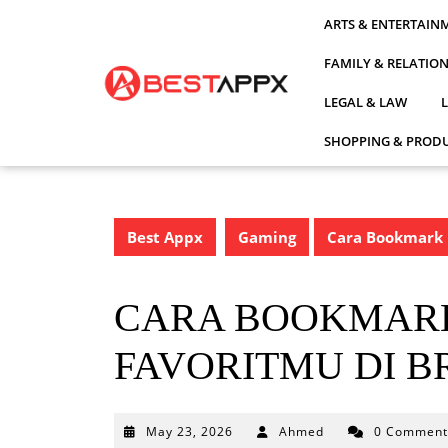
Skip
ARTS & ENTERTAIN
to
content
FAMILY & RELATIO
LEGAL & LAW
SHOPPING & PRODU
Best Appx
Gaming
Cara Bookmark 
CARA BOOKMARK
FAVORITMU DI 
May
May 23, 2026
Ahmed
0 Comment