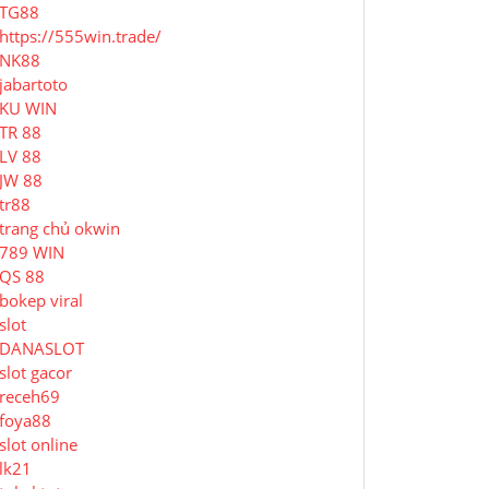
TG88
https://555win.trade/
NK88
jabartoto
KU WIN
TR 88
LV 88
JW 88
tr88
trang chủ okwin
789 WIN
QS 88
bokep viral
slot
DANASLOT
slot gacor
receh69
foya88
slot online
lk21