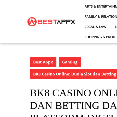
Skip
ARTS & ENTERTAIN
to
content
FAMILY & RELATIO
LEGAL & LAW
SHOPPING & PRODU
Best Appx
Gaming
BK8 Casino Online: Dunia Slot dan Betting
BK8 CASINO ONL
DAN BETTING D