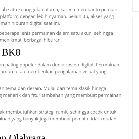
alah satu keunggulan utama, karena membantu pemain
atform dengan lebih nyaman. Selain itu, akses yang
an hiburan digital saat ini.
beberapa jenis permainan dalam satu akun, sehingga
 menikmati berbagai hiburan.
i BK8
an paling populer dalam dunia casino digital. Permainan
 namun tetap memberikan pengalaman visual yang
han tema dan desain. Mulai dari tema klasik hingga
ng menarik dan fitur tambahan yang membuat permainan
dak membutuhkan strategi rumit, sehingga cocok untuk
rmainan yang banyak juga membuat pemain tidak mudah
an Olahraga