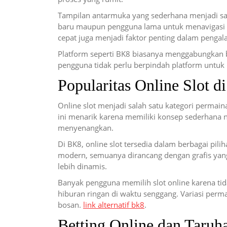
Tampilan antarmuka yang sederhana menjadi s
baru maupun pengguna lama untuk menavigasi pl
cepat juga menjadi faktor penting dalam pengalam
Platform seperti BK8 biasanya menggabungkan 
pengguna tidak perlu berpindah platform untuk
Popularitas Online Slot d
Online slot menjadi salah satu kategori permain
ini menarik karena memiliki konsep sederhana
menyenangkan.
Di BK8, online slot tersedia dalam berbagai pili
modern, semuanya dirancang dengan grafis ya
lebih dinamis.
Banyak pengguna memilih slot online karena ti
hiburan ringan di waktu senggang. Variasi pe
bosan.
link alternatif bk8
.
Betting Online dan Taruh