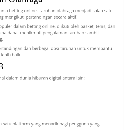
unia betting online. Taruhan olahraga menjadi salah satu
g mengikuti pertandingan secara aktif.
puler dalam betting online, diikuti oleh basket, tenis, dan
gguna dapat menikmati pengalaman taruhan sambil
g.
rtandingan dan berbagai opsi taruhan untuk membantu
ebih baik.
8
 dalam dunia hiburan digital antara lain:
lah satu platform yang menarik bagi pengguna yang