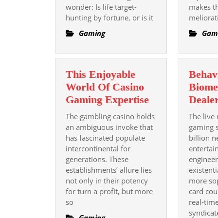
The
wonder: Is life target-
makes th
Light
hunting by fortune, or is it
meliorat
Fantastic
Gaming
Gam
Between
Destiny
And
This Enjoyable
Behav
The
World Of Casino
Biomet
Drawing
This
Gaming Expertise
Deale
Of
Enjoyable
Life
The gambling casino holds
The live
World
an ambiguous invoke that
gaming s
Of
has fascinated populate
billion n
intercontinental for
Casino
enterta
generations. These
engineer
Gaming
establishments’ allure lies
existenti
Expertise
not only in their potency
more sop
for turn a profit, but more
card cou
so
real-tim
syndicat
Gaming