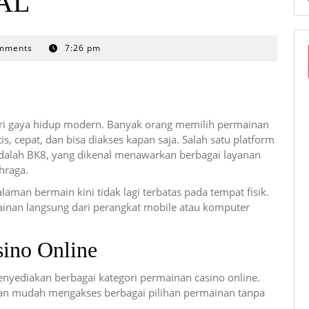
AL
mments
7:26 pm
dari gaya hidup modern. Banyak orang memilih permainan
is, cepat, dan bisa diakses kapan saja. Salah satu platform
 adalah BK8, yang dikenal menawarkan berbagai layanan
ahraga.
man bermain kini tidak lagi terbatas pada tempat fisik.
inan langsung dari perangkat mobile atau komputer
sino Online
enyediakan berbagai kategori permainan casino online.
an mudah mengakses berbagai pilihan permainan tanpa