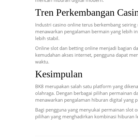
mencari hiburan digital modern.
Tren Perkembangan Casin
Industri casino online terus berkembang seiring
menawarkan pengalaman bermain yang lebih intera
lebih stabil.
Online slot dan betting online menjadi bagian d
kemudahan akses internet, pengguna dapat men
waktu.
Kesimpulan
BK8 merupakan salah satu platform yang dikenal 
olahraga. Dengan berbagai pilihan permainan d
menawarkan pengalaman hiburan digital yang p
Bagi pengguna yang menyukai permainan slot on
pilihan yang menghadirkan kombinasi hiburan le
Post