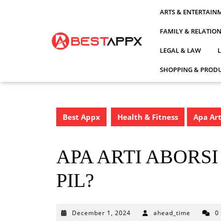
Skip
ARTS & ENTERTAIN
to
content
FAMILY & RELATIO
LEGAL & LAW
SHOPPING & PRODU
Best Appx
Health & Fitness
Apa Art
APA ARTI ABOR
PIL?
December
December 1, 2024
ahead_time
0