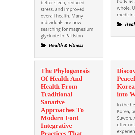
body as 
better sleep, reduced
benefits?
whole. U
stress, and improved
medicine
overall health. Many
individuals are now
Heal
searching for magnesium
glycinate in Pakistan
Health & Fitness
The Phylogenesis
Discov
Of Health And
Peacef
Health From
Korea
Traditional
into W
Sanative
In the h
Approaches To
Korea, bu
Modern Font
Suwon, 
offer not
Integrative
experien
Practices That