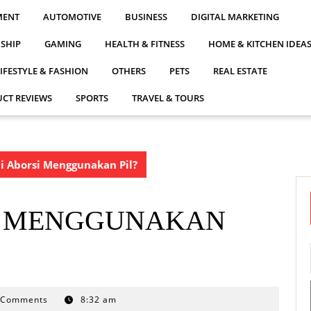
MENT
AUTOMOTIVE
BUSINESS
DIGITAL MARKETING
NSHIP
GAMING
HEALTH & FITNESS
HOME & KITCHEN IDEA
LIFESTYLE & FASHION
OTHERS
PETS
REAL ESTATE
CT REVIEWS
SPORTS
TRAVEL & TOURS
i Aborsi Menggunakan Pil?
SI MENGGUNAKAN
 Comments
8:32 am