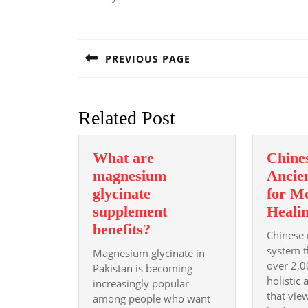
Post
navigation
PREVIOUS PAGE
Previous
post:
Related Post
What are
Chine
magnesium
Ancie
glycinate
for M
supplement
Heali
What
benefits?
Chinese 
are
system t
Magnesium glycinate in
magnesium
over 2,0
Pakistan is becoming
glycinate
holistic
increasingly popular
that vie
among people who want
supplement