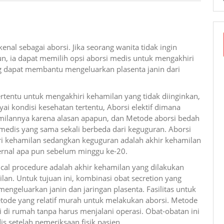
al sebagai aborsi. Jika seorang wanita tidak ingin
, ia dapat memilih opsi aborsi medis untuk mengakhiri
ng dapat membantu mengeluarkan plasenta janin dari
rtentu untuk mengakhiri kehamilan yang tidak diinginkan,
ai kondisi kesehatan tertentu, Aborsi elektif dimana
milannya karena alasan apapun, dan Metode aborsi bedah
 medis yang sama sekali berbeda dari keguguran. Aborsi
iri kehamilan sedangkan keguguran adalah akhir kehamilan
ternal apa pun sebelum minggu ke-20.
ical procedure adalah akhir kehamilan yang dilakukan
an. Untuk tujuan ini, kombinasi obat secretion yang
engeluarkan janin dan jaringan plasenta. Fasilitas untuk
tode yang relatif murah untuk melakukan aborsi. Metode
di rumah tanpa harus menjalani operasi. Obat-obatan ini
 setelah pemeriksaan fisik pasien.