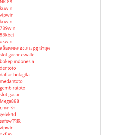
NK 88
kuwin
vipwin
kuwin
789win
88kbet
okwin
สล็อตทดลองเล่น pg ล่าสุด
slot gacor ewallet
bokep indonesia
dentoto
daftar bolagila
medantoto
gembiratoto
slot gacor
Mega888
บาคาร่า
gelek4d
safew下载
vipwin
okfun