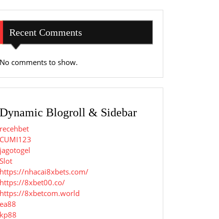
Recent Comments
No comments to show.
Dynamic Blogroll & Sidebar
recehbet
CUMI123
jagotogel
Slot
https://nhacai8xbets.com/
https://8xbet00.co/
https://8xbetcom.world
ea88
kp88