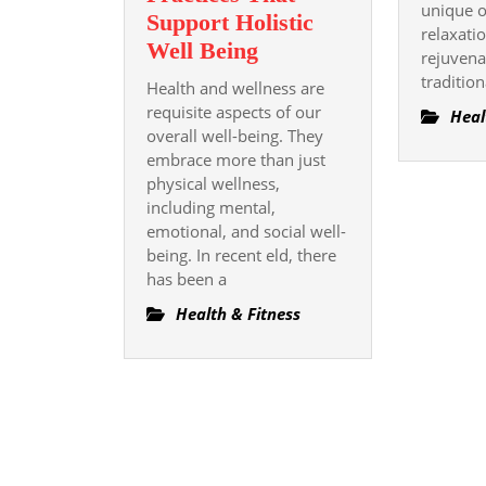
unique o
Support Holistic
relaxati
The
Well Being
rejuvena
Phylogenesis
tradition
Health and wellness are
Of
requisite aspects of our
Heal
Health
overall well-being. They
embrace more than just
And
physical wellness,
Health
including mental,
From
emotional, and social well-
Traditional
being. In recent eld, there
Sanative
has been a
Approaches
Health & Fitness
To
Modern
Font
Integrative
Practices
That