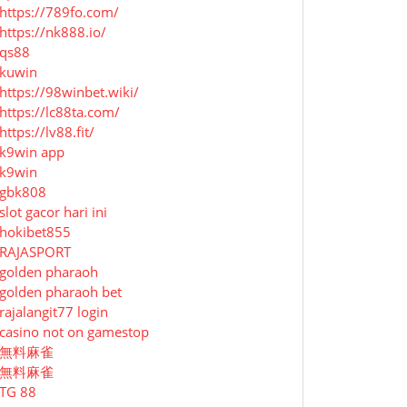
https://789fo.com/
https://nk888.io/
qs88
kuwin
https://98winbet.wiki/
https://lc88ta.com/
https://lv88.fit/
k9win app
k9win
gbk808
slot gacor hari ini
hokibet855
RAJASPORT
golden pharaoh
golden pharaoh bet
rajalangit77 login
casino not on gamestop
無料麻雀
無料麻雀
TG 88