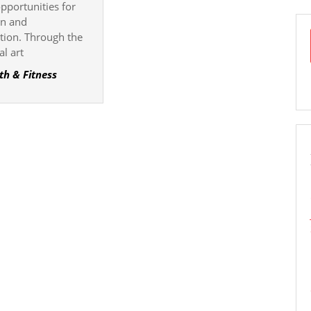
pportunities for
A
on and
Journey
tion. Through the
into
al art
Wellness
th & Fitness