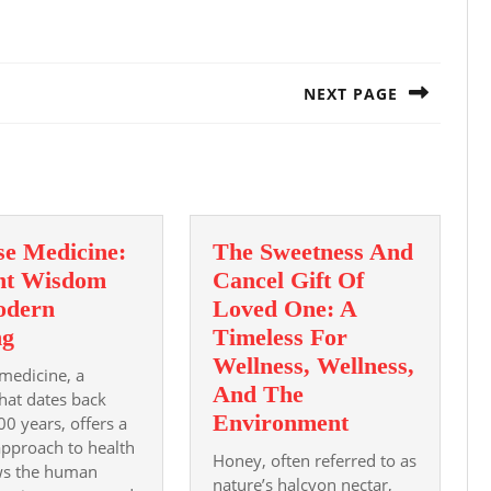
NEXT PAGE
Next
post:
se Medicine:
The Sweetness And
nt Wisdom
Cancel Gift Of
odern
Loved One: A
Chinese
ng
Timeless For
Medicine:
Wellness, Wellness,
medicine, a
Ancient
And The
hat dates back
Wisdom
The
Environment
00 years, offers a
 approach to health
for
Sweetness
Honey, often referred to as
ws the human
Modern
And
nature’s halcyon nectar,