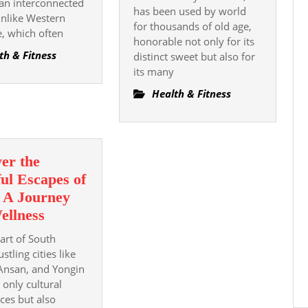
an interconnected
Healing
Cancel
has been used by world
nlike Western
for thousands of old age,
Gift
, which often
honorable not only for its
Of
th & Fitness
distinct sweet but also for
Loved
its many
One:
Health & Fitness
A
Timeless
For
Wellness,
er the
Wellness,
ul Escapes of
And
 A Journey
The
Discover
ellness
Environment
the
eart of South
Peaceful
stling cities like
Escapes
Ansan, and Yongin
 only cultural
of
ces but also
Korea