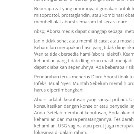
Beberapa zat yang umumnya digunakan untuk tuj
misoprostol, prostaglandin, atau kombinasi ob
membeli alat aborsi semacam ini secara dare.
nbsp; Aborsi medis dapat dianggap sebagai me
Janin tidak sehat atau memiliki cacat atau masal
Kehamilan merupakan hasil yang tidak diinginka
Wanita tidak bersedia hamil(aborsi elektif). K
kehamilan yang tidak diinginkan masih menjadi b
dapat diabaikan sepenuhnya. Ada beberapa risiko
Pendarahan terus menerus Diare Aborsi tidak 
Infeksi Mual Nyeri Muntah Sebelum memilih pro
harus dipertimbangkan:
Aborsi adalah keputusan yang sangat pribadi
konsultasikan dengan konselor atau penyedia la
Anda. Setelah membuat keputusan, Anda akan d
kehamilan dan masa pematangannya. Tes darah 
kehamilan. USG vagina atau perut juga merupaka
lokasinya di dalam rahim.