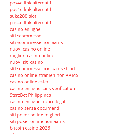
pos4d link alternatif
pos4d link alternatif
suka288 slot
pos4d link alternatif
casino en ligne
siti scommesse
siti scommesse non aams
nuovi casino online
migliori casino online
nuovi siti casino
siti scommesse non aams sicuri
casino online stranieri non AAMS
casino online esteri
casino en ligne sans verification
StarzBet Philippines
casino en ligne france légal
casino senza documenti
siti poker online migliori
siti poker online non aams
bitcoin casino 2026