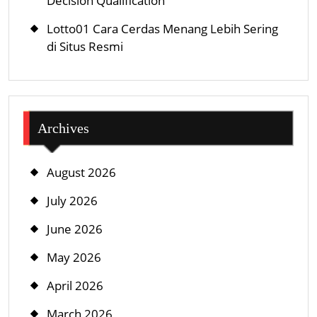
Decision Qualification
Lotto01 Cara Cerdas Menang Lebih Sering
di Situs Resmi
Archives
August 2026
July 2026
June 2026
May 2026
April 2026
March 2026