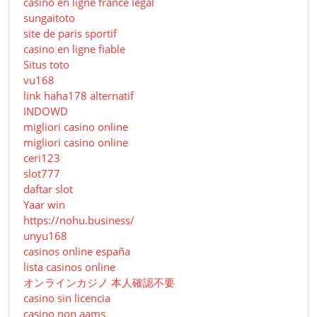
casino en ligne france légal
sungaitoto
site de paris sportif
casino en ligne fiable
Situs toto
vu168
link haha178 alternatif
INDOWD
migliori casino online
migliori casino online
ceri123
slot777
daftar slot
Yaar win
https://nohu.business/
unyu168
casinos online españa
lista casinos online
オンラインカジノ 本人確認不要
casino sin licencia
casino non aams