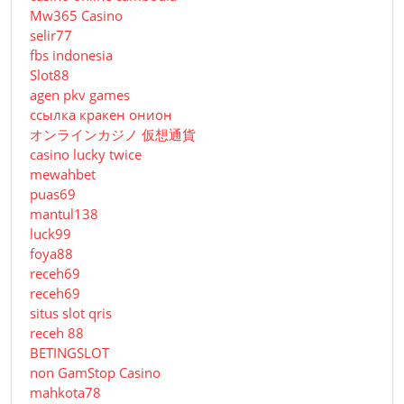
Mw365 Casino
selir77
fbs indonesia
Slot88
agen pkv games
ссылка кракен онион
オンラインカジノ 仮想通貨
casino lucky twice
mewahbet
puas69
mantul138
luck99
foya88
receh69
receh69
situs slot qris
receh 88
BETINGSLOT
non GamStop Casino
mahkota78