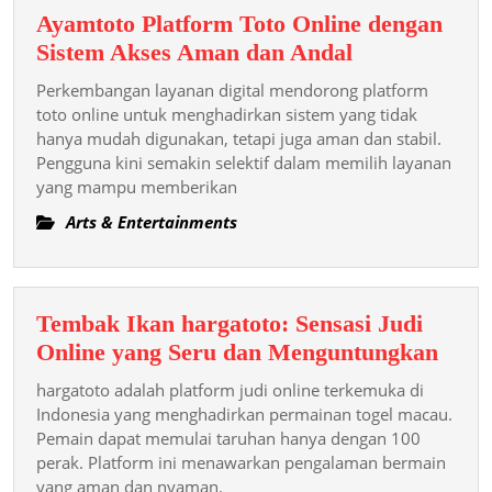
Ayamtoto Platform Toto Online dengan
Ayamtoto
Sistem Akses Aman dan Andal
Platform
Perkembangan layanan digital mendorong platform
Toto
toto online untuk menghadirkan sistem yang tidak
Online
hanya mudah digunakan, tetapi juga aman dan stabil.
Pengguna kini semakin selektif dalam memilih layanan
dengan
yang mampu memberikan
Sistem
Akses
Arts & Entertainments
Aman
dan
Andal
Tembak Ikan hargatoto: Sensasi Judi
Tem
Online yang Seru dan Menguntungkan
Ikan
hargatoto adalah platform judi online terkemuka di
harga
Indonesia yang menghadirkan permainan togel macau.
Sensa
Pemain dapat memulai taruhan hanya dengan 100
perak. Platform ini menawarkan pengalaman bermain
Judi
yang aman dan nyaman.