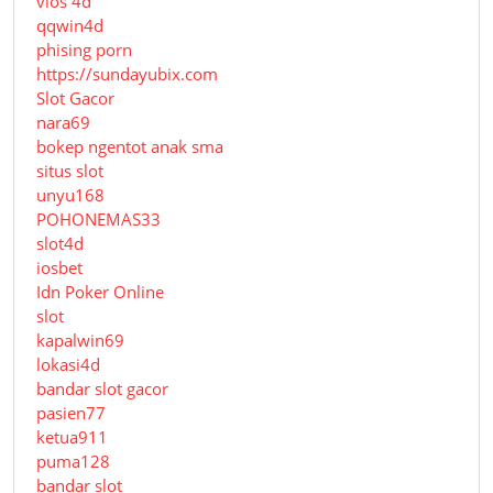
vios 4d
qqwin4d
phising porn
https://sundayubix.com
Slot Gacor
nara69
bokep ngentot anak sma
situs slot
unyu168
POHONEMAS33
slot4d
iosbet
Idn Poker Online
slot
kapalwin69
lokasi4d
bandar slot gacor
pasien77
ketua911
puma128
bandar slot