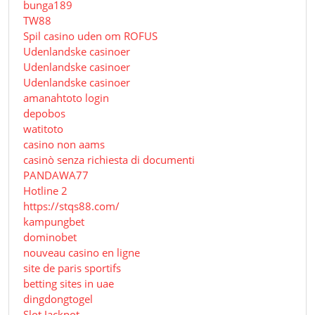
bunga189
TW88
Spil casino uden om ROFUS
Udenlandske casinoer
Udenlandske casinoer
Udenlandske casinoer
amanahtoto login
depobos
watitoto
casino non aams
casinò senza richiesta di documenti
PANDAWA77
Hotline 2
https://stqs88.com/
kampungbet
dominobet
nouveau casino en ligne
site de paris sportifs
betting sites in uae
dingdongtogel
Slot Jackpot