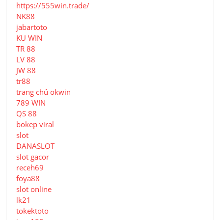
https://555win.trade/
NK88
jabartoto
KU WIN
TR 88
LV 88
JW 88
tr88
trang chủ okwin
789 WIN
QS 88
bokep viral
slot
DANASLOT
slot gacor
receh69
foya88
slot online
lk21
tokektoto