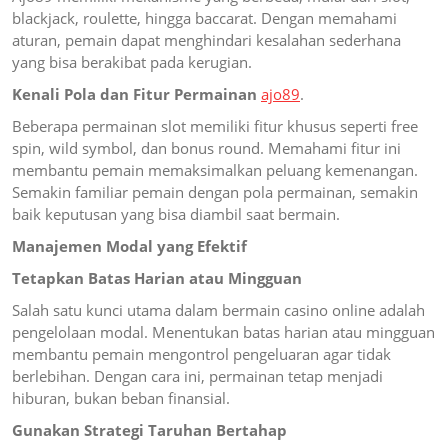
blackjack, roulette, hingga baccarat. Dengan memahami
aturan, pemain dapat menghindari kesalahan sederhana
yang bisa berakibat pada kerugian.
Kenali Pola dan Fitur Permainan
ajo89
.
Beberapa permainan slot memiliki fitur khusus seperti free
spin, wild symbol, dan bonus round. Memahami fitur ini
membantu pemain memaksimalkan peluang kemenangan.
Semakin familiar pemain dengan pola permainan, semakin
baik keputusan yang bisa diambil saat bermain.
Manajemen Modal yang Efektif
Tetapkan Batas Harian atau Mingguan
Salah satu kunci utama dalam bermain casino online adalah
pengelolaan modal. Menentukan batas harian atau mingguan
membantu pemain mengontrol pengeluaran agar tidak
berlebihan. Dengan cara ini, permainan tetap menjadi
hiburan, bukan beban finansial.
Gunakan Strategi Taruhan Bertahap