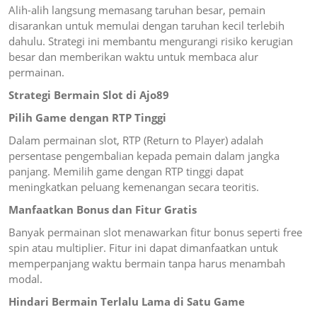
Alih-alih langsung memasang taruhan besar, pemain
disarankan untuk memulai dengan taruhan kecil terlebih
dahulu. Strategi ini membantu mengurangi risiko kerugian
besar dan memberikan waktu untuk membaca alur
permainan.
Strategi Bermain Slot di Ajo89
Pilih Game dengan RTP Tinggi
Dalam permainan slot, RTP (Return to Player) adalah
persentase pengembalian kepada pemain dalam jangka
panjang. Memilih game dengan RTP tinggi dapat
meningkatkan peluang kemenangan secara teoritis.
Manfaatkan Bonus dan Fitur Gratis
Banyak permainan slot menawarkan fitur bonus seperti free
spin atau multiplier. Fitur ini dapat dimanfaatkan untuk
memperpanjang waktu bermain tanpa harus menambah
modal.
Hindari Bermain Terlalu Lama di Satu Game