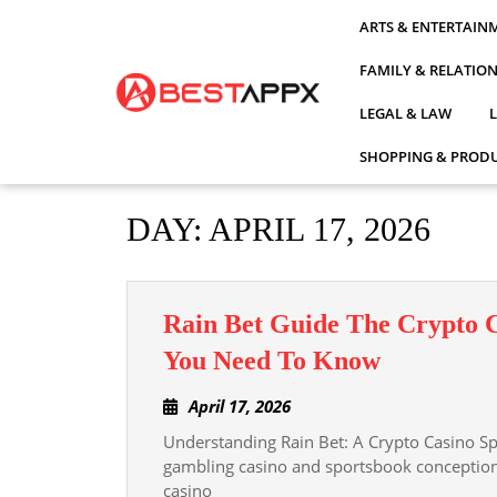
Skip
ARTS & ENTERTAIN
to
content
FAMILY & RELATIO
LEGAL & LAW
SHOPPING & PRODU
DAY:
APRIL 17, 2026
Rain Bet Guide The Crypto 
Rain
You Need To Know
Bet
April
April 17, 2026
Guide
17,
Understanding Rain Bet: A Crypto Casino Sp
The
2026
gambling casino and sportsbook conception 
Crypto
casino