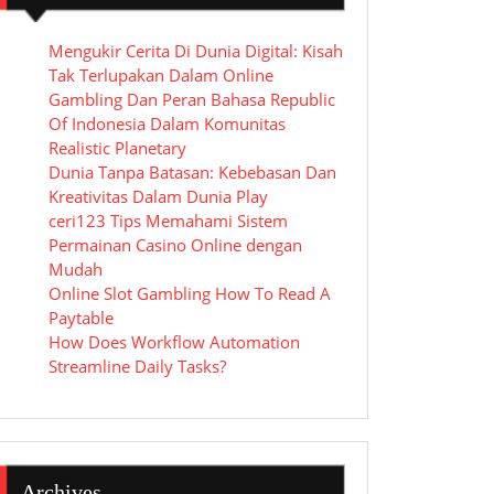
Mengukir Cerita Di Dunia Digital: Kisah
Tak Terlupakan Dalam Online
Gambling Dan Peran Bahasa Republic
Of Indonesia Dalam Komunitas
Realistic Planetary
Dunia Tanpa Batasan: Kebebasan Dan
Kreativitas Dalam Dunia Play
ceri123 Tips Memahami Sistem
Permainan Casino Online dengan
Mudah
Online Slot Gambling How To Read A
Paytable
How Does Workflow Automation
Streamline Daily Tasks?
Archives