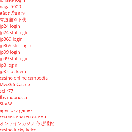
luna99 login
naga 5000
สล็อตเว็บตรง
有道翻译下载
jp24 login
jp24 slot login
jp369 login
jp369 slot login
jp99 login
jp99 slot login
jp8 login
jp8 slot login
casino online cambodia
Mw365 Casino
selir77
fbs indonesia
Slot88
agen pkv games
ссылка кракен онион
オンラインカジノ 仮想通貨
casino lucky twice