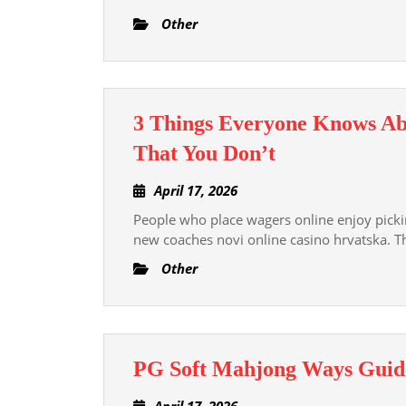
Casino
Other
Amp;
Sportsboo
Experienc
You
3 Things Everyone Knows
Need
3
That You Don’t
To
Things
Know
April
April 17, 2026
Everyone
17,
People who place wagers online enjoy pickin
Knows
2026
new coaches novi online casino hrvatska. Th
About
Other
BEST
ONLINE
BETTING
That
PG Soft Mahjong Ways Guide
You
Don’t
April
April 17, 2026