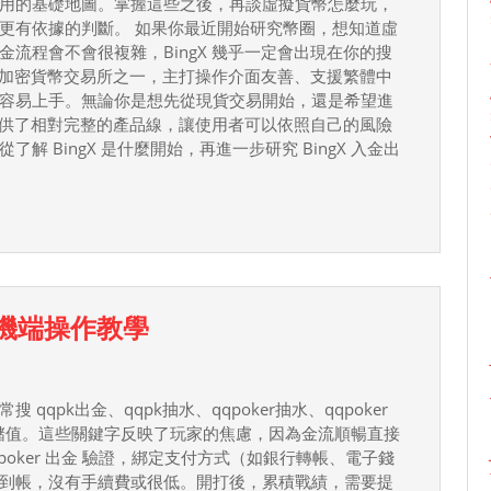
用的基礎地圖。掌握這些之後，再談虛擬貨幣怎麼玩，
更有依據的判斷。 如果你最近開始研究幣圈，想知道虛
流程會不會很複雜，BingX 幾乎一定會出現在你的搜
迎的加密貨幣交易所之一，主打操作介面友善、支援繁體中
容易上手。無論你是想先從現貨交易開始，還是希望進
都提供了相對完整的產品線，讓使用者可以依照自己的風險
 BingX 是什麼開始，再進一步研究 BingX 入金出
QQPoker
載與手機端操作教學
Android
下
qpk出金、qqpk抽水、qqpoker抽水、qqpoker
載
 或 qqpk儲值。這些關鍵字反映了玩家的焦慮，因為金流順暢直接
與
poker 出金 驗證，綁定支付方式（如銀行轉帳、電子錢
手
到帳，沒有手續費或很低。開打後，累積戰績，需要提