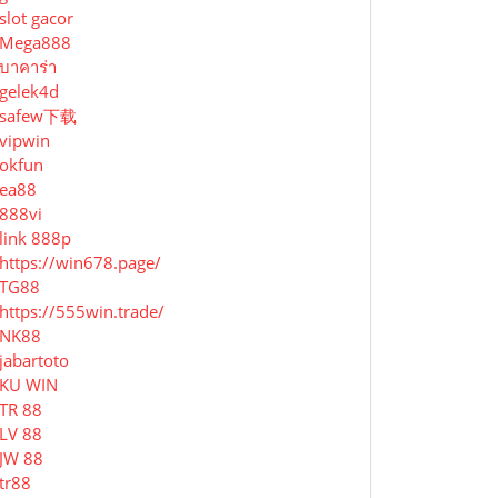
slot gacor
Mega888
บาคาร่า
gelek4d
safew下载
vipwin
okfun
ea88
888vi
link 888p
https://win678.page/
TG88
https://555win.trade/
NK88
jabartoto
KU WIN
TR 88
LV 88
JW 88
tr88