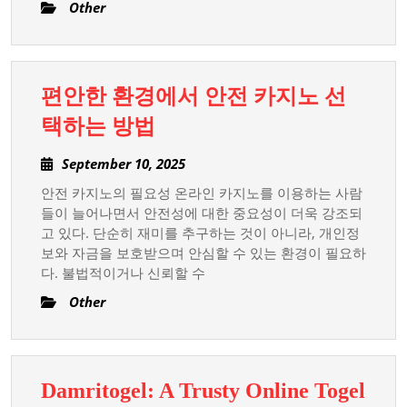
하
Other
는
플
라
편안한 환경에서 안전 카지노 선
워
편
택하는 방법
시
안
리
September
September 10, 2025
한
즈
10,
안전 카지노의 필요성 온라인 카지노를 이용하는 사람
환
2025
토
들이 늘어나면서 안전성에 대한 중요성이 더욱 강조되
경
토
고 있다. 단순히 재미를 추구하는 것이 아니라, 개인정
에
보와 자금을 보호받으며 안심할 수 있는 환경이 필요하
사
서
다. 불법적이거나 신뢰할 수
이
안
Other
트
전
카
지
Damritogel: A Trusty Online Togel
노