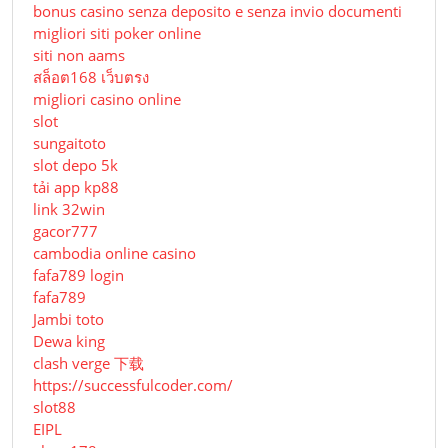
bonus casino senza deposito e senza invio documenti
migliori siti poker online
siti non aams
สล็อต168 เว็บตรง
migliori casino online
slot
sungaitoto
slot depo 5k
tải app kp88
link 32win
gacor777
cambodia online casino
fafa789 login
fafa789
Jambi toto
Dewa king
clash verge 下载
https://successfulcoder.com/
slot88
EIPL