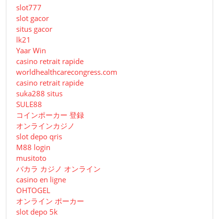
slot777
slot gacor
situs gacor
lk21
Yaar Win
casino retrait rapide
worldhealthcarecongress.com
casino retrait rapide
suka288 situs
SULE88
コインポーカー 登録
オンラインカジノ
slot depo qris
M88 login
musitoto
バカラ カジノ オンライン
casino en ligne
OHTOGEL
オンライン ポーカー
slot depo 5k