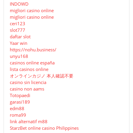
INDOWD
migliori casino online
migliori casino online
ceri123
slot777
daftar slot
Yaar win
https://nohu.business/
unyu168
casinos online españa
lista casinos online
オンラインカジノ 本人確認不要
casino sin licencia
casino non aams
Totopaedi
garasi189
edm88
roma99
link alternatif m88
StarzBet online casino Philippines