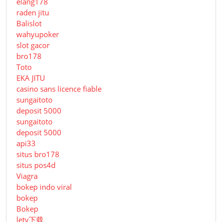
elang178
raden jitu
Balislot
wahyupoker
slot gacor
bro178
Toto
EKA JITU
casino sans licence fiable
sungaitoto
deposit 5000
sungaitoto
deposit 5000
api33
situs bro178
situs pos4d
Viagra
bokep indo viral
bokep
Bokep
letv下载