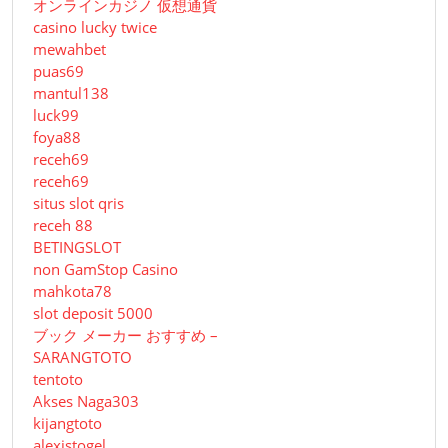
オンラインカジノ 仮想通貨
casino lucky twice
mewahbet
puas69
mantul138
luck99
foya88
receh69
receh69
situs slot qris
receh 88
BETINGSLOT
non GamStop Casino
mahkota78
slot deposit 5000
ブック メーカー おすすめ –
SARANGTOTO
tentoto
Akses Naga303
kijangtoto
alexistogel