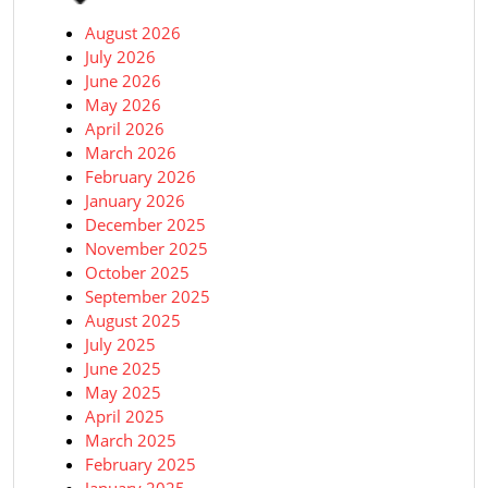
August 2026
July 2026
June 2026
May 2026
April 2026
March 2026
February 2026
January 2026
December 2025
November 2025
October 2025
September 2025
August 2025
July 2025
June 2025
May 2025
April 2025
March 2025
February 2025
January 2025