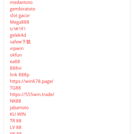
medantoto
gembiratoto
slot gacor
Mega888
บาคาร่า
gelek4d
safew下载
vipwin
okfun
ea88
888vi
link 888p
https://win678.page/
TG88
https://555win.trade/
NK88
jabartoto
KU WIN
TR 88
LV 88
JW 88