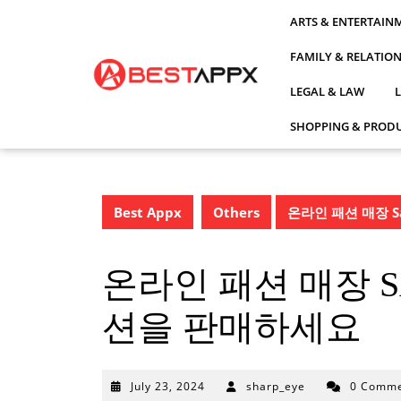
Skip
ARTS & ENTERTAIN
to
content
FAMILY & RELATIO
LEGAL & LAW
SHOPPING & PRODU
Best Appx
Others
온라인 패션 매장 S
온라인 패션 매장 S
션을 판매하세요
July
July 23, 2024
sharp_eye
0 Comme