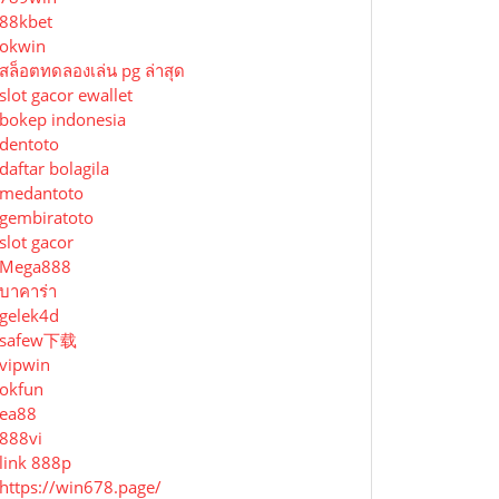
88kbet
okwin
สล็อตทดลองเล่น pg ล่าสุด
slot gacor ewallet
bokep indonesia
dentoto
daftar bolagila
medantoto
gembiratoto
slot gacor
Mega888
บาคาร่า
gelek4d
safew下载
vipwin
okfun
ea88
888vi
link 888p
https://win678.page/