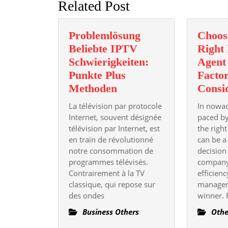
Related Post
Problemlösung
Choos
Beliebte IPTV
Right 
Schwierigkeiten:
Agent
Punkte Plus
Facto
Problemlösung
Methoden
Consi
Beliebte
La télévision par protocole
In nowad
IPTV
Internet, souvent désignée
paced by
Schwierigkeiten:
télévision par Internet, est
the right
en train de révolutionné
Punkte
can be a
notre consommation de
decision
Plus
programmes télévisés.
company
Methoden
Contrairement à la TV
efficienc
classique, qui repose sur
managem
des ondes
winner. 
Business Others
Othe