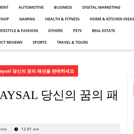
MENT
AUTOMOTIVE
BUSINESS
DIGITAL MARKETING
NSHIP
GAMING
HEALTH & FITNESS
HOME & KITCHEN IDEA
LIFESTYLE & FASHION
OTHERS
PETS
REAL ESTATE
CT REVIEWS
SPORTS
TRAVEL & TOURS
aysal 당신의 꿈의 패션을 판매하세요
AYSAL 당신의 꿈의 패
nts
12:01 am