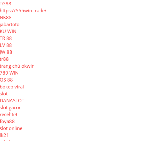
TG88
https://555win.trade/
NK88
jabartoto
KU WIN
TR 88
LV 88
JW 88
tr88
trang chủ okwin
789 WIN
QS 88
bokep viral
slot
DANASLOT
slot gacor
receh69
foya88
slot online
lk21