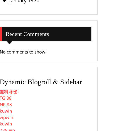
January 1970
Recent Comments
No comments to show.
Dynamic Blogroll & Sidebar
無料麻雀
TG 88
NK 88
kuwin
vipwin
kuwin
789win