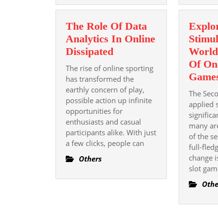
The Role Of Data
Explo
Analytics In Online
Stimul
The
Dissipated
World
Role
Of Onl
The rise of online sporting
Of
Game
has transformed the
Data
earthly concern of play,
The Sec
possible action up infinite
Analytics
applied 
opportunities for
In
signific
enthusiasts and casual
Online
many are
participants alike. With just
of the s
Dissipated
a few clicks, people can
full-fle
change i
Others
slot gam
Othe