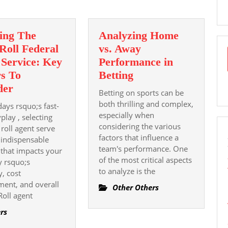
ing The
Analyzing Home
Roll Federal
vs. Away
 Service: Key
Performance in
Analyzing
rs To
Betting
Choosing
Home
der
Betting on sports can be
The
vs.
both thrilling and complex,
ays rsquo;s fast-
Right
Away
especially when
play , selecting
Roll
considering the various
Performance
 roll agent serve
factors that influence a
 indispensable
Federal
in
team's performance. One
 that impacts your
Agent
Betting
of the most critical aspects
 rsquo;s
Service:
to analyze is the
y, cost
Key
ent, and overall
Other Others
Factors
Roll agent
To
rs
Consider