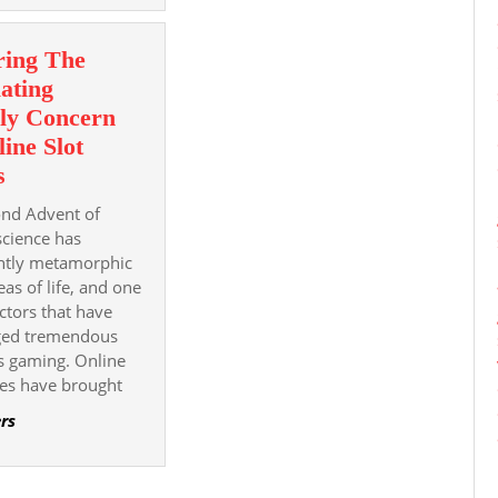
ring The
ating
ly Concern
ine Slot
Exploring
s
The
ond Advent of
Stimulating
science has
Worldly
antly metamorphic
as of life, and one
Concern
ectors that have
Of
dged tremendous
Online
s gaming. Online
Slot
es have brought
Games
rs