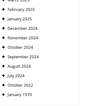
February 2025
January 2025
December 2024
November 2024
October 2024
September 2024
August 2024
July 2024
October 2022
January 1970