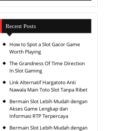
Recent Posts
How to Spot a Slot Gacor Game
Worth Playing
The Grandness Of Time Direction
In Slot Gaming
Link Alternatif Hargatoto Anti
Nawala Main Toto Slot Tanpa Ribet
Bermain Slot Lebih Mudah dengan
Akses Game Lengkap dan
Informasi RTP Terpercaya
Bermain Slot Lebih Mudah dengan