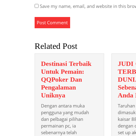
Save my name, email, and website in this bro
Related Post
Destinasi Terbaik
JUDI
Untuk Pemain:
TERB
QQPoker Dan
DUNI
Pengalaman
Seben
Destinasi
Uniknya
Anda 
Terbaik
Dengan antara muka
Taruhan
Untuk
pengguna yang mudah
dimasuk
Pemain:
dan pelbagai pilihan
kaisar 8
permainan pc, ia
QQPoker
dengan c
sebenarnya telah
set up 
Dan