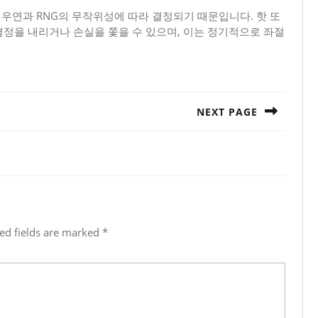
 우연과 RNG의 무작위성에 따라 결정되기 때문입니다. 핫 또
정을 내리거나 손실을 쫓을 수 있으며, 이는 정기적으로 좌절
NEXT PAGE
Next
post:
ed fields are marked
*