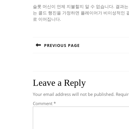
슬롯 머신이 언제 지불할지 알 수 없습니다. 결과는
는 콜드 행진을 가정하면 플레이어가 비이성적인 결
로 이어집니다.
Post
navigation
PREVIOUS PAGE
Previous
post:
Leave a Reply
Your email address will not be published.
Requir
Comment
*