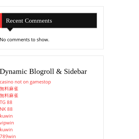
Recent Comments
No comments to show.
Dynamic Blogroll & Sidebar
casino not on gamestop
無料麻雀
無料麻雀
TG 88
NK 88
kuwin
vipwin
kuwin
789win