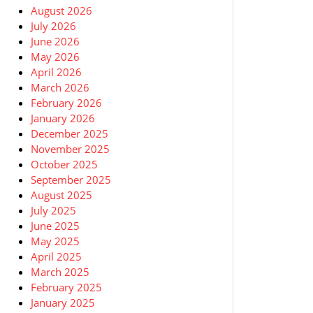
August 2026
July 2026
June 2026
May 2026
April 2026
March 2026
February 2026
January 2026
December 2025
November 2025
October 2025
September 2025
August 2025
July 2025
June 2025
May 2025
April 2025
March 2025
February 2025
January 2025