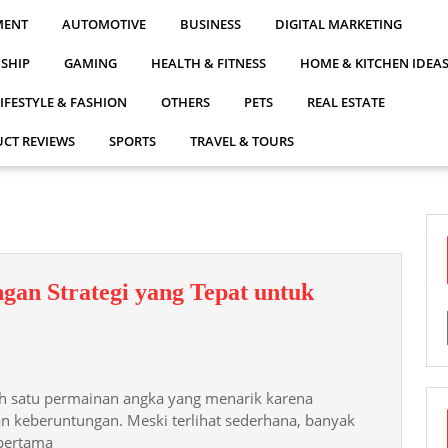
MENT
AUTOMOTIVE
BUSINESS
DIGITAL MARKETING
NSHIP
GAMING
HEALTH & FITNESS
HOME & KITCHEN IDEA
LIFESTYLE & FASHION
OTHERS
PETS
REAL ESTATE
CT REVIEWS
SPORTS
TRAVEL & TOURS
gan Strategi yang Tepat untuk
ah satu permainan angka yang menarik karena
an keberuntungan. Meski terlihat sederhana, banyak
pertama