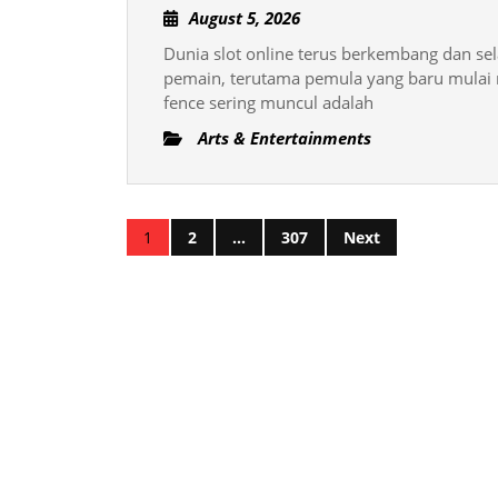
August
August 5, 2026
5,
Dunia slot online terus berkembang dan se
2026
pemain, terutama pemula yang baru mulai m
fence sering muncul adalah
Arts & Entertainments
Posts
1
2
…
307
Next
pagination