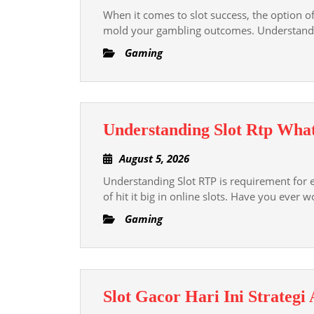
6,
When it comes to slot success, the option of
2026
mold your gambling outcomes. Understandin
Gaming
Understanding Slot Rtp Wha
August
August 5, 2026
5,
Understanding Slot RTP is requirement for
2026
of hit it big in online slots. Have you ever
Gaming
Slot Gacor Hari Ini Strategi