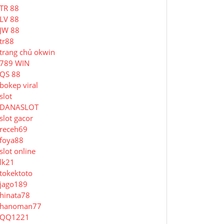
TR 88
LV 88
JW 88
tr88
trang chủ okwin
789 WIN
QS 88
bokep viral
slot
DANASLOT
slot gacor
receh69
foya88
slot online
lk21
tokektoto
jago189
hinata78
hanoman77
QQ1221