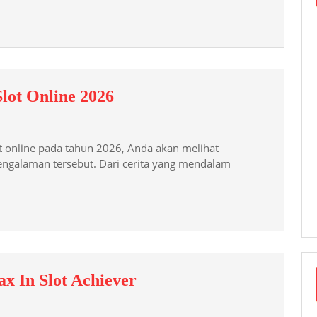
Ulasan
lot Online 2026
Lengkap
Permainan
t online pada tahun 2026, Anda akan melihat
Slot
ngalaman tersebut. Dari cerita yang mendalam
Online
2026
The
x In Slot Achiever
Role
Of