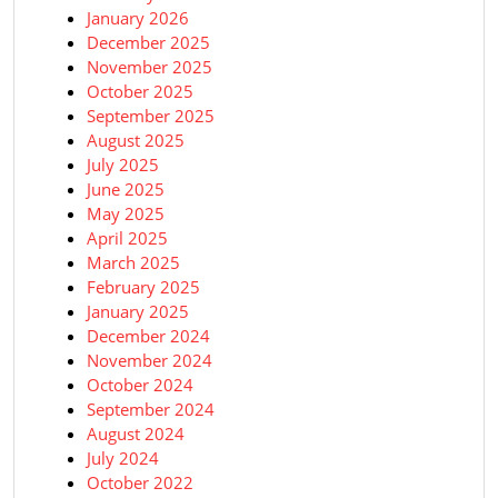
January 2026
December 2025
November 2025
October 2025
September 2025
August 2025
July 2025
June 2025
May 2025
April 2025
March 2025
February 2025
January 2025
December 2024
November 2024
October 2024
September 2024
August 2024
July 2024
October 2022