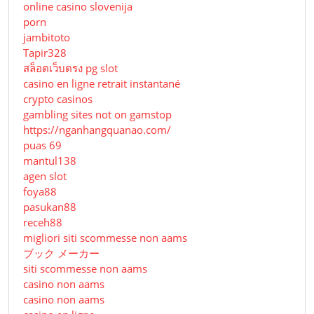
online casino slovenija
porn
jambitoto
Tapir328
สล็อตเว็บตรง pg slot
casino en ligne retrait instantané
crypto casinos
gambling sites not on gamstop
https://nganhangquanao.com/
puas 69
mantul138
agen slot
foya88
pasukan88
receh88
migliori siti scommesse non aams
ブック メーカー
siti scommesse non aams
casino non aams
casino non aams