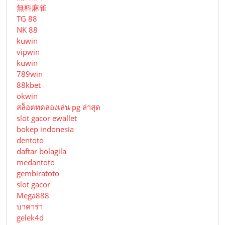
無料麻雀
TG 88
NK 88
kuwin
vipwin
kuwin
789win
88kbet
okwin
สล็อตทดลองเล่น pg ล่าสุด
slot gacor ewallet
bokep indonesia
dentoto
daftar bolagila
medantoto
gembiratoto
slot gacor
Mega888
บาคาร่า
gelek4d