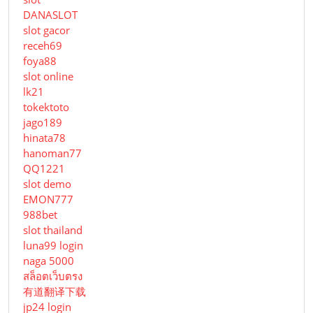
DANASLOT
slot gacor
receh69
foya88
slot online
lk21
tokektoto
jago189
hinata78
hanoman77
QQ1221
slot demo
EMON777
988bet
slot thailand
luna99 login
naga 5000
สล็อตเว็บตรง
有道翻译下载
jp24 login