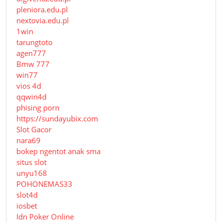
pleniora.edu.pl
nextovia.edu.pl
1win
tarungtoto
agen777
Bmw 777
win77
vios 4d
qqwin4d
phising porn
https://sundayubix.com
Slot Gacor
nara69
bokep ngentot anak sma
situs slot
unyu168
POHONEMAS33
slot4d
iosbet
Idn Poker Online