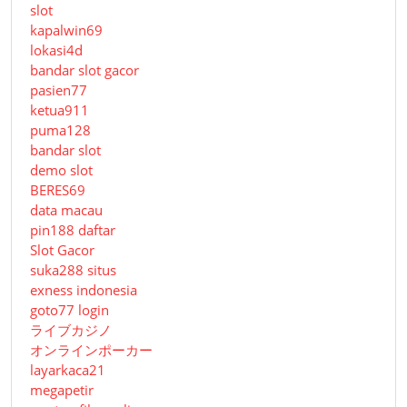
slot
kapalwin69
lokasi4d
bandar slot gacor
pasien77
ketua911
puma128
bandar slot
demo slot
BERES69
data macau
pin188 daftar
Slot Gacor
suka288 situs
exness indonesia
goto77 login
ライブカジノ
オンラインポーカー
layarkaca21
megapetir