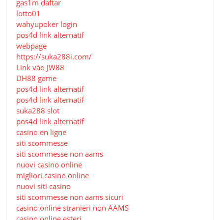
gas1m daftar
lotto01
wahyupoker login
pos4d link alternatif
webpage
https://suka288i.com/
Link vào JW88
DH88 game
pos4d link alternatif
pos4d link alternatif
suka288 slot
pos4d link alternatif
casino en ligne
siti scommesse
siti scommesse non aams
nuovi casino online
migliori casino online
nuovi siti casino
siti scommesse non aams sicuri
casino online stranieri non AAMS
casino online esteri