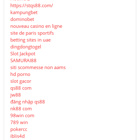
https://stqs88.com/
kampungbet
dominobet
nouveau casino en ligne
site de paris sportifs
betting sites in uae
dingdongtogel
Slot Jackpot
SAMURAI88
siti scommesse non aams
hd porno
slot gacor
qs88 com
jw88
đăng nhập qs88
nk88 com
98win com
789 win
pokercc
iblis4d