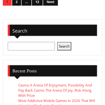
Posts
1
2
…
12
Next
pagination
Search
Search
Recent Posts
Casino A Arena Of Enjoyment, Possibility And
Pay Back Casino The Arena Of Joy, Risk Along
With Prize
Most Addictive Mobile Games In 2026 That Will