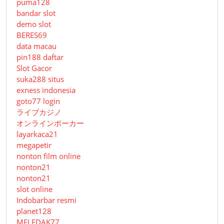
puma128
bandar slot
demo slot
BERES69
data macau
pin188 daftar
Slot Gacor
suka288 situs
exness indonesia
goto77 login
ライブカジノ
オンラインポーカー
layarkaca21
megapetir
nonton film online
nonton21
nonton21
slot online
Indobarbar resmi
planet128
MELEDAK77