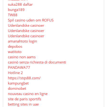
suka288 daftar
bunga189
TW88
Spil casino uden om ROFUS
Udenlandske casinoer
Udenlandske casinoer
Udenlandske casinoer
amanahtoto login
depobos
watitoto
casino non aams
casinò senza richiesta di documenti
PANDAWA77
Hotline 2
https://stqs88.com/
kampungbet
dominobet
nouveau casino en ligne
site de paris sportifs
betting sites in uae