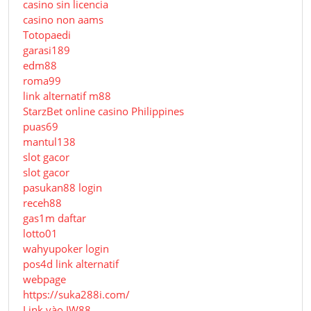
casino sin licencia
casino non aams
Totopaedi
garasi189
edm88
roma99
link alternatif m88
StarzBet online casino Philippines
puas69
mantul138
slot gacor
slot gacor
pasukan88 login
receh88
gas1m daftar
lotto01
wahyupoker login
pos4d link alternatif
webpage
https://suka288i.com/
Link vào JW88