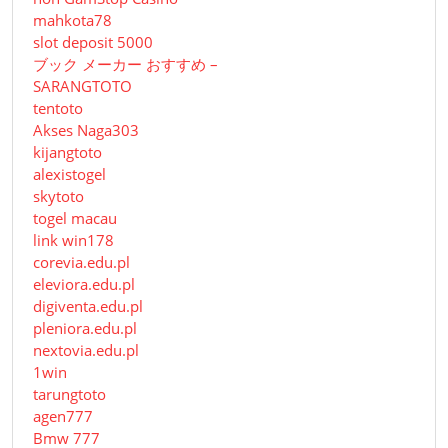
mahkota78
slot deposit 5000
ブック メーカー おすすめ –
SARANGTOTO
tentoto
Akses Naga303
kijangtoto
alexistogel
skytoto
togel macau
link win178
corevia.edu.pl
eleviora.edu.pl
digiventa.edu.pl
pleniora.edu.pl
nextovia.edu.pl
1win
tarungtoto
agen777
Bmw 777