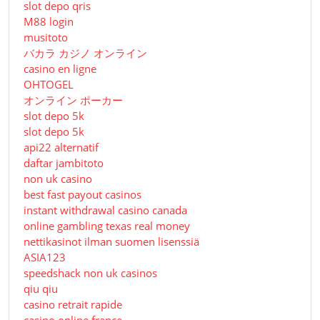
slot depo qris
M88 login
musitoto
バカラ カジノ オンライン
casino en ligne
OHTOGEL
オンライン ポーカー
slot depo 5k
slot depo 5k
api22 alternatif
daftar jambitoto
non uk casino
best fast payout casinos
instant withdrawal casino canada
online gambling texas real money
nettikasinot ilman suomen lisenssiä
ASIA123
speedshack non uk casinos
qiu qiu
casino retrait rapide