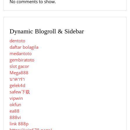
No comments to show.
Dynamic Blogroll & Sidebar
dentoto
daftar bolagila
medantoto
gembiratoto
slot gacor
Mega888
บาคาร่า
gelek4d
safew下载
vipwin
okfun
ea88
888vi
link 888p