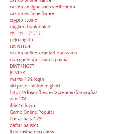
casino online france
casino en ligne sans verification
casino en ligne france
crypto casino
migliori bookmaker
ポーカーアプリ
pejuangjitu
UNYU168
casino online stranieri non aams
non gamstop casinos paypal
BINTANG77
JOS188
mantul138 login
siti poker online migliori
https://dreamflow.es/aprender-fotografia/
win 178
iblis4d login
Game Online Populer
daftar haha178
daftar balislot
lista casino non aams