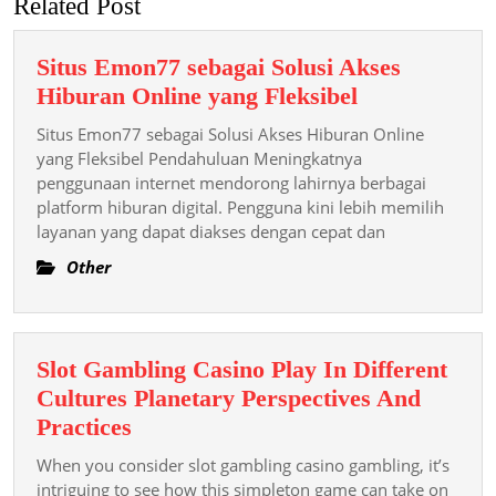
Related Post
Situs Emon77 sebagai Solusi Akses
Situs
Hiburan Online yang Fleksibel
Emon77
Situs Emon77 sebagai Solusi Akses Hiburan Online
sebagai
yang Fleksibel Pendahuluan Meningkatnya
Solusi
penggunaan internet mendorong lahirnya berbagai
platform hiburan digital. Pengguna kini lebih memilih
Akses
layanan yang dapat diakses dengan cepat dan
Hiburan
Online
Other
yang
Fleksibel
Slot Gambling Casino Play In Different
Cultures Planetary Perspectives And
Slot
Practices
Gambling
When you consider slot gambling casino gambling, it’s
Casino
intriguing to see how this simpleton game can take on