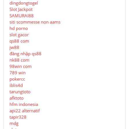
dingdongtogel
Slot Jackpot
SAMURAI88
siti scommesse non aams
hd porno
slot gacor
qs88 com
jw88
đăng nhập qs88
nk88 com
98win com
789 win
pokercc
iblis4d
tarungtoto
afktoto
hfm indonesia
api22 alternatif
tapir328
mdg