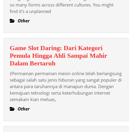
Play
so many forms across different cultures. You might
find it’s a unplanned
In
Different
Other
Cultures
Planetary
Perspectives
Game Slot Daring: Dari Kategori
And
Pemula Hingga Ahli Sampai Mahir
Practices
Game
Dalam Bertaruh
Slot
{Permainan permainan mesin online telah berlangsung
Daring:
sebagai salah satu jenis hiburan yang sangat populer di
Dari
antara para taruhannya di manapun dunia. Dengan
kemajuan teknologi serta keterhubungan internet
Kategori
semakain kian meluas,
Pemula
Hingga
Other
Ahli
Sampai
Mahir