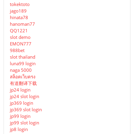
tokektoto
jago189
hinata78
hanoman77
QQ1221
slot demo
EMON777
988bet
slot thailand
luna99 login
naga 5000
สล็อตเว็บตรง
有道翻译下载
jp24 login
jp24 slot login
jp369 login
jp369 slot login
jp99 login
jp99 slot login
jp8 login