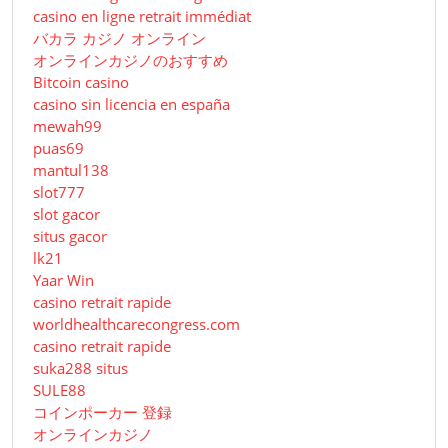
casino en ligne retrait immédiat
バカラ カジノ オンライン
オンラインカジノのおすすめ
Bitcoin casino
casino sin licencia en españa
mewah99
puas69
mantul138
slot777
slot gacor
situs gacor
lk21
Yaar Win
casino retrait rapide
worldhealthcarecongress.com
casino retrait rapide
suka288 situs
SULE88
コインポーカー 登録
オンラインカジノ