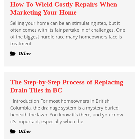
How To Wield Costly Repairs When
Dalam
How
Marketing Your Home
Bertaruh
To
Selling your home can be an stimulating step, but it
Wield
often comes with its fair partake in of challenges. One
Costly
of the biggest hurdle race many homeowners face is
treatment
Repairs
When
Other
Marketing
Your
Home
The Step-by-Step Process of Replacing
The
Drain Tiles in BC
Step-
Introduction For most homeowners in British
by-
Columbia, the drainage system is a mystery buried
Step
beneath the lawn. You know it’s there, and you know
it’s important, especially when the
Process
of
Other
Replacing