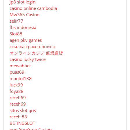
jp8 slot login
casino online cambodia
Mw365 Casino
selir77
fbs indonesia
Slot88
agen pkv games
ссылка кракен онион
オンラインカジノ 仮想通貨
casino lucky twice
mewahbet
puas69
mantul138
luck99
foya88
receh69
receh69
situs slot qris
receh 88
BETINGSLOT
non GamStop Casino