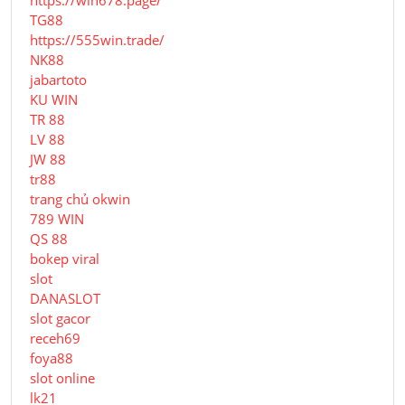
https://win678.page/
TG88
https://555win.trade/
NK88
jabartoto
KU WIN
TR 88
LV 88
JW 88
tr88
trang chủ okwin
789 WIN
QS 88
bokep viral
slot
DANASLOT
slot gacor
receh69
foya88
slot online
lk21