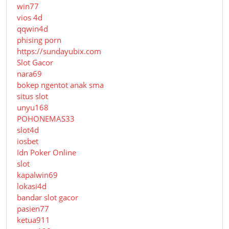
win77
vios 4d
qqwin4d
phising porn
https://sundayubix.com
Slot Gacor
nara69
bokep ngentot anak sma
situs slot
unyu168
POHONEMAS33
slot4d
iosbet
Idn Poker Online
slot
kapalwin69
lokasi4d
bandar slot gacor
pasien77
ketua911