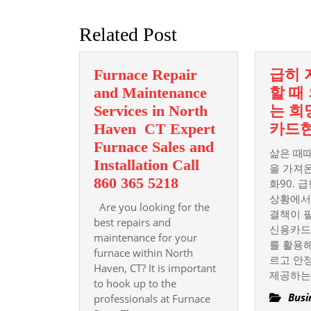
post:
Related Post
Furnace Repair
급히 
and Maintenance
할 때
Services in North
는 희
Haven CT Expert
카드
Furnace Sales and
삶은 때
Installation Call
을 가져
Furnace
860 365 5218
화90. 
Repair
상황에서,
Are you looking for the
결책이 
and
best repairs and
신용카드
Maintenance
maintenance for your
를 활용
furnace within North
Services
르고 안
Haven, CT? It is important
in
제공하는
to hook up to the
North
Busi
professionals at Furnace
Haven