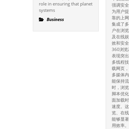
Modern
role in ensuring that planet
强调安
Communication
systems
为用户
Systems
靠的上
Business
集成了
户在浏
及在线
效和安全
360浏
表现突
多线程
载网页
多媒体
能保持
时，浏
脚本优
面加载
速度。
览、在
能够显
用效率。