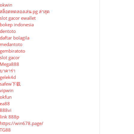
okwin
สล็อตทดลองเล่น pg ล่าสุด
slot gacor ewallet
bokep indonesia
dentoto
daftar bolagila
medantoto
gembiratoto
slot gacor
Mega888
บาคาร่า
gelek4d
safew下载
vipwin
okfun
ea88
888vi
link 888p
https://win678.page/
TG88