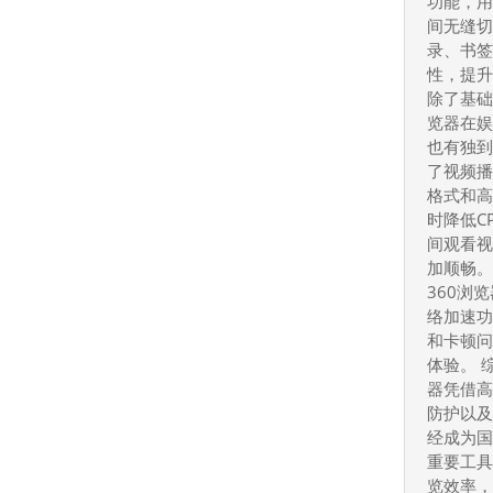
功能，
间无缝
录、书
性，提
除了基础
览器在
也有独
了视频
格式和
时降低C
间观看
加顺畅
360浏
络加速
和卡顿
体验。 
器凭借
防护以
经成为
重要工
览效率