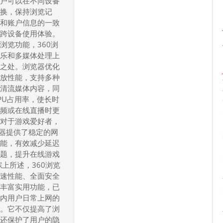
用户可以在不同设备
领
切换，保持浏览记
签和账户信息的一致
先
升跨设备使用体验。
互
浏览功能，360浏
联
娱乐和多媒体处理上
网
到之处。浏览器优化
工
播放性能，支持多种
高清流媒体内容，同
具
PU占用率，使长时
的
视频或在线直播时更
全
。对于游戏爱好者，
面
览器提供了稳定的网
指
功能，有效减少延迟
南
问题，提升在线游戏
综上所述，360浏览
高速性能、全面安全
及丰富实用功能，已
国内用户日常上网的
具。它不仅提高了浏
，还保护了用户的隐