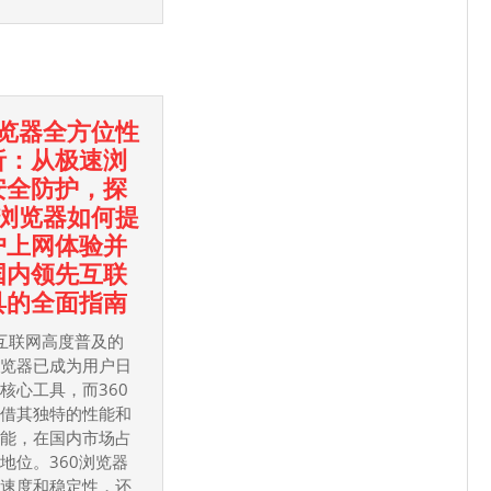
할
수
있
는
浏览器全方位性
희
析：从极速浏
망
安全防护，探
뱅
0浏览器如何提
크
户上网体验并
신
国内领先互联
용
360
具的全面指南
카
浏
드
互联网高度普及的
览
현
浏览器已成为用户日
器
核心工具，而360
금
凭借其独特的性能和
全
화
功能，在国内市场占
方
地位。360浏览器
位
重速度和稳定性，还