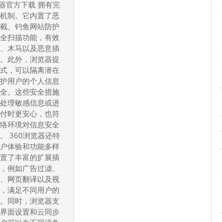
浏
览器官方下载 拥有完
览
护机制。它内置了恶
拦截、钓鱼网站防护
器
安全扫描功能，有效
如
毒、木马以及恶意插
何
入。此外，浏览器提
提
模式，可以隔离潜在
升
保护用户的个人信息
用
安全。这些安全措施
在处理敏感信息或进
户
支付时更安心，也符
上
网络环境对信息安全
网
。 360浏览器还特
体
用户体验和功能多样
验
内置了丰富的扩展插
具，例如广告过滤、
并
具、网页翻译以及视
成
等，满足不同用户的
为
求。同时，浏览器支
国
化界面设置和云同步
内