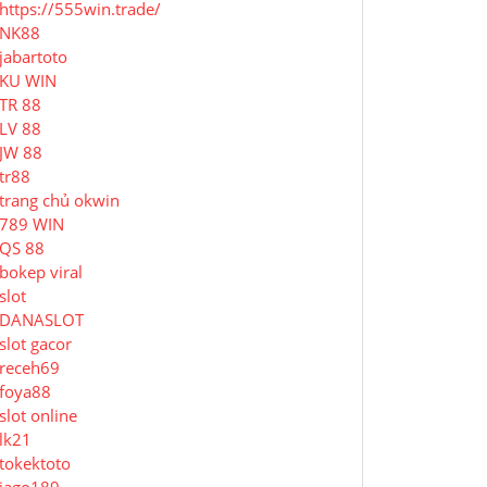
https://555win.trade/
NK88
jabartoto
KU WIN
TR 88
LV 88
JW 88
tr88
trang chủ okwin
789 WIN
QS 88
bokep viral
slot
DANASLOT
slot gacor
receh69
foya88
slot online
lk21
tokektoto