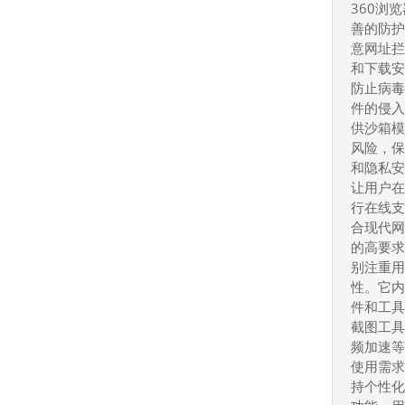
360浏
善的防
意网址
和下载
防止病
件的侵
供沙箱
风险，
和隐私
让用户
行在线
合现代
的高要求
别注重
性。它
件和工
截图工
频加速
使用需
持个性