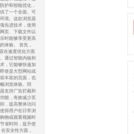
性
全防护和智能优化，
能
提供了一个全面、可
解
网环境。这款浏览器
多项先进技术，使用
析：
览网页、下载文件以
从
娱乐时能够享受更高
极
的体验。 首先，
速
览器在速度优化方面
浏
出。通过智能内核和
技术，它能够快速加
览
，即使是大型网站或
到
内容丰富的页面，也
安
流畅浏览体验。同
全
览器支持广告拦截和
防
化功能，有效减少页
护，
时间，提高整体访问
这使得用户在日常浏
探
线购物或观看视频时
索
著节省时间，提升使
360
 在安全性方面，