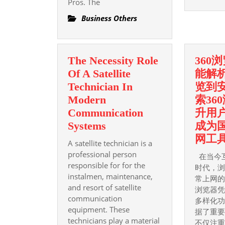
Pros. The
CT
Business Others
Expert
Furnace
Sales
The Necessity Role
360
and
Of A Satellite
能解
Installation
Technician In
览到
Call
Modern
索36
860
Communication
升用
365 5218
The
Systems
成为
Necessity
网工
A satellite technician is a
Role
professional person
在当今
Of
responsible for for the
时代，
instalmen, maintenance,
A
常上网的
and resort of satellite
Satellite
浏览器
communication
多样化
Technician
equipment. These
据了重要
In
technicians play a material
不仅注