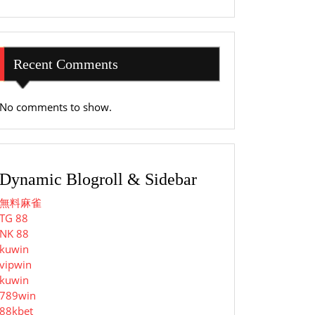
Recent Comments
No comments to show.
Dynamic Blogroll & Sidebar
無料麻雀
TG 88
NK 88
kuwin
vipwin
kuwin
789win
88kbet