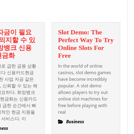
post:
자금이 필요
Slot Demo: The
 의지할 수 있
Perfect Way To Try
망뱅크 신용
Online Slots For
급
Slot
현금화
Free
히
Demo:
때로 급한 금융 상황
In the world of online
자
The
온다 신용카드현금
casinos, slot demo games
금
Perfect
급한 사업 자금 같은
have become incredibly
 신뢰할 수 있는 해
이
popular. A slot demo
Way
필요하다. 희망뱅크
allows players to try out
필
To
현금화는 신용카드
online slot machines for
요
Try
해 급한 순간에서 빠
free before playing with
할
Online
정적인 현금 지원을
real
때
Slots
 서비스다. 이
Business
의
For
ness
지
Free